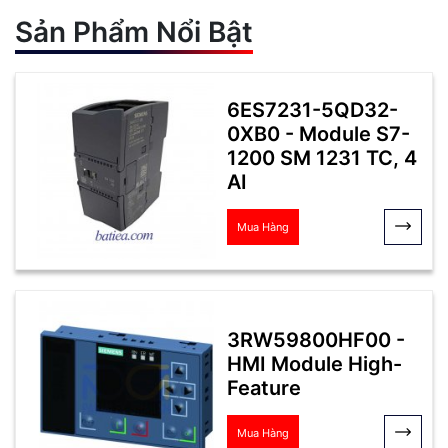
Sản Phẩm Nổi Bật
6ES7231-5QD32-
0XB0 - Module S7-
1200 SM 1231 TC, 4
AI
Mua Hàng
3RW59800HF00 -
HMI Module High-
Feature
Mua Hàng