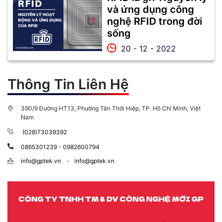
và ứng dụng công
nghệ RFID trong đời
sống
20 - 12 - 2022
Thông Tin Liên Hệ
390/9 Đường HT13, Phường Tân Thới Hiệp, TP. Hồ Chí Minh, Việt
Nam
(028)73039392
0865301239 - 0982600794
info@gptek.vn
-
info@gptek.vn