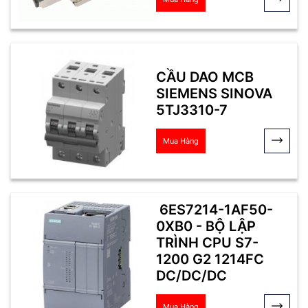
CẦU DAO MCB
SIEMENS SINOVA
5TJ3310-7
Mua Hàng
6ES7214-1AF50-
0XB0 - BỘ LẬP
TRÌNH CPU S7-
1200 G2 1214FC
DC/DC/DC
Mua Hàng