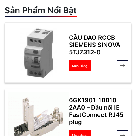
Sản Phẩm Nổi Bật
CẦU DAO RCCB
SIEMENS SINOVA
5TJ7312-0
Mua Hàng
6GK1901-1BB10-
2AA0 – Đầu nối IE
FastConnect RJ45
plug
Mua Hàng