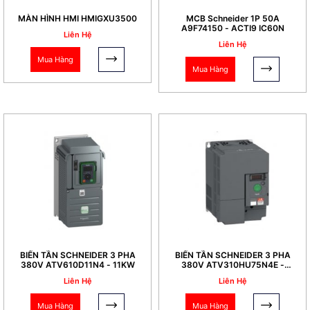
MÀN HÌNH HMI HMIGXU3500
MCB Schneider 1P 50A
A9F74150 - ACTI9 IC60N
Liên Hệ
Liên Hệ
Mua Hàng
Mua Hàng
BIẾN TẦN SCHNEIDER 3 PHA
BIẾN TẦN SCHNEIDER 3 PHA
380V ATV610D11N4 - 11KW
380V ATV310HU75N4E -
7,5KW
Liên Hệ
Liên Hệ
Mua Hàng
Mua Hàng