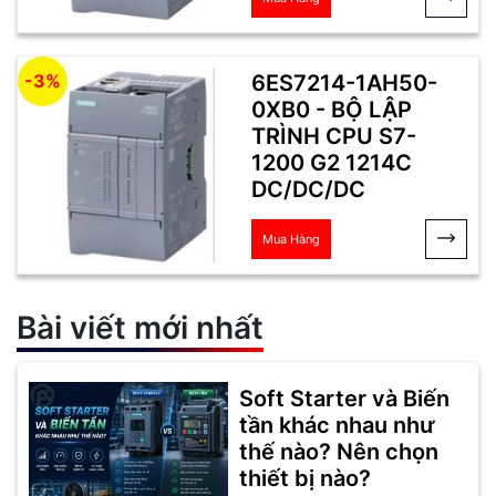
6ES7214-1AH50-
-3%
0XB0 - BỘ LẬP
TRÌNH CPU S7-
1200 G2 1214C
DC/DC/DC
Mua Hàng
Bài viết mới nhất
Soft Starter và Biến
tần khác nhau như
thế nào? Nên chọn
thiết bị nào?