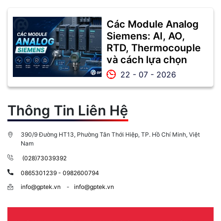
Các Module Analog
Siemens: AI, AO,
RTD, Thermocouple
và cách lựa chọn
22 - 07 - 2026
Thông Tin Liên Hệ
390/9 Đường HT13, Phường Tân Thới Hiệp, TP. Hồ Chí Minh, Việt
Nam
(028)73039392
0865301239 - 0982600794
info@gptek.vn
-
info@gptek.vn