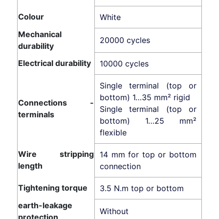
Colour
White
Mechanical
20000 cycles
durability
Electrical durability
10000 cycles
Single terminal (top or
bottom) 1…35 mm² rigid
Connections -
Single terminal (top or
terminals
bottom) 1…25 mm²
flexible
Wire stripping
14 mm for top or bottom
length
connection
Tightening torque
3.5 N.m top or bottom
earth-leakage
Without
protection