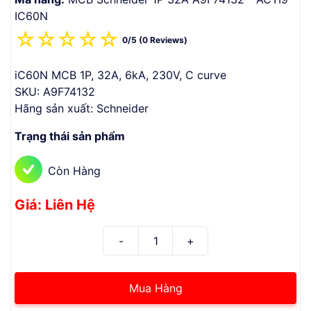
IC60N
☆
☆
☆
☆
☆
0/5 (0 Reviews)
iC60N MCB 1P, 32A, 6kA, 230V, C curve
SKU: A9F74132
Hãng sản xuất: Schneider
Trạng thái sản phẩm
Còn Hàng
Giá: Liên Hệ
Mua Hàng