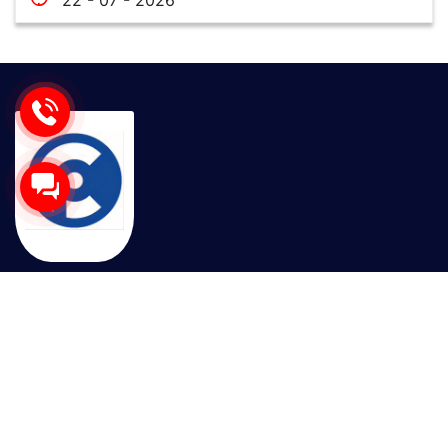
Sau nhiều năm phát triển, công ty GPTEK trở thành nhà
cung cấp thiết bị điện tự động được khách hàng tin
dùng trên khắp cả nước. Với sự chất lượng trong sản
phẩm cốt lõi và uy tín trong kinh doanh, GPTEK cam
kết đồng hành cùng Quý khách hàng trên chặng đường
tăng tưởng sản xuất, đẩy mạnh hiệu quả kinh doanh.
Liên hệ ngay với chúng tôi để nhận tư vấn và nhận