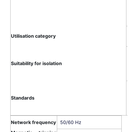
2
C
Utilisation category
C
Y
Y
Suitability for isolation
Y
Y
I
Standards
I
Network frequency
50/60 Hz