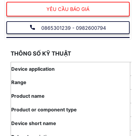
YÊU CẦU BÁO GIÁ
0865301239 - 0982600794
THÔNG SỐ KỸ THUẬT
Device application
D
Range
A
Product name
A
Product or component type
M
Device short name