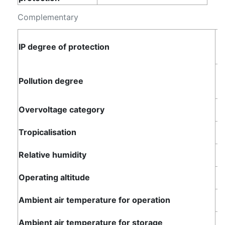
Complementary
I
IP degree of protection
I
3
Pollution degree
3
Overvoltage category
I
Tropicalisation
2
Relative humidity
9
Operating altitude
0
Ambient air temperature for operation
Ambient air temperature for storage