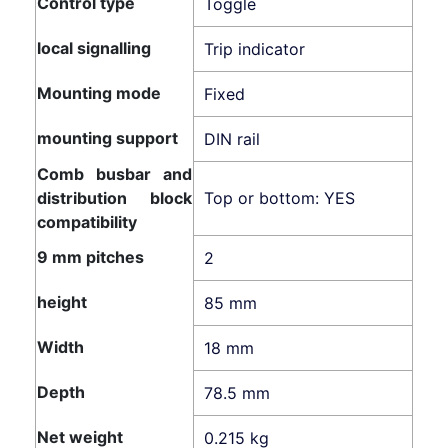
Control type
Toggle
local signalling
Trip indicator
Mounting mode
Fixed
mounting support
DIN rail
Comb busbar and
distribution block
Top or bottom: YES
compatibility
9 mm pitches
2
height
85 mm
Width
18 mm
Depth
78.5 mm
Net weight
0.215 kg