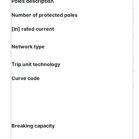
Poles description
1
Number of protected poles
1
[In] rated current
3
Network type
Trip unit technology
T
Curve code
6
1
1
1
Breaking capacity
3