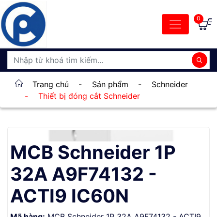
0
Trang chủ
-
Sản phẩm
-
Schneider
-
Thiết bị đóng cắt Schneider
MCB Schneider 1P
32A A9F74132 -
ACTI9 IC60N
Mã hàng:
MCB Schneider 1P 32A A9F74132 - ACTI9