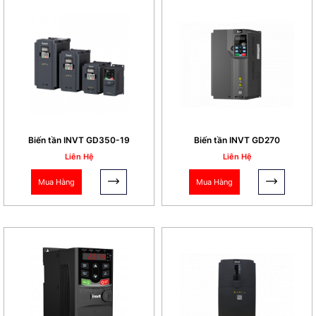
0865.301.239 (Mr.Nam) 0982.600.794
(Ms.Thúy)
Email: info@gptek.vn
Website:
https://batiea.com/
Biến tần INVT GD350-19
Biến tần INVT GD270
Liên Hệ
Liên Hệ
Mua Hàng
Mua Hàng