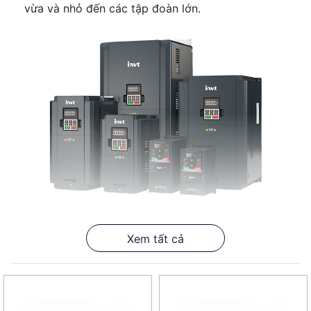
vừa và nhỏ đến các tập đoàn lớn.
Biến Tần INVT Chính Hãng
Xem tất cả
Tại sao nên chọn biến tần INVT?
Hiệu suất năng lượng vượt trội:
Tiết kiệm điện năng:
Biến tần INVT