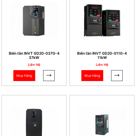
máy bơm nước, máy trộn thức ăn...
Gia dụng:
Điều khiển tốc độ của máy
giặt, máy điều hòa...
Biến tần INVT GD20-037G-4
Biến tần INVT GD20-011G-4
37kW
11kW
Liên Hệ
Liên Hệ
Mua Hàng
Mua Hàng
Các dòng sản phẩm biến tần INVT:
INVT cung cấp đa dạng các dòng biến tần với