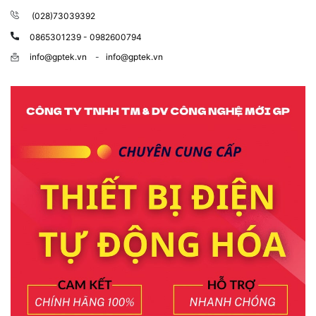
(028)73039392
0865301239 - 0982600794
info@gptek.vn
-
info@gptek.vn