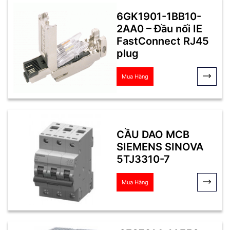
6GK1901-1BB10-
2AA0 – Đầu nối IE
FastConnect RJ45
plug
Mua Hàng
CẦU DAO MCB
SIEMENS SINOVA
5TJ3310-7
Mua Hàng