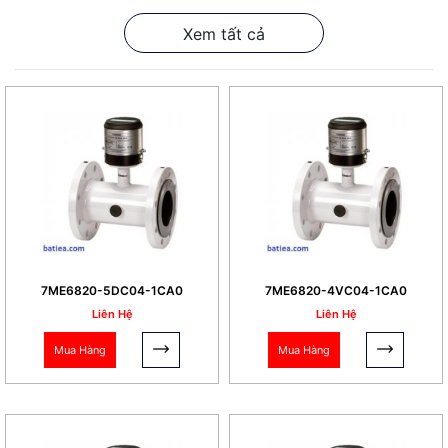
Mô-đun giao tiếp không dây 3G / UMTS tích hợp
Xem tất cả
tùy chọn cho phép đọc từ xa dữ liệu đo lường
toàn diện thông qua nhiều giao thức, ví dụ như
SMS, SMTP (S) hoặc FTP (S).
Lưu lượng kế có thể được kết hợp với máy tính
năng lượng SITRANS FUE950 .
Tiện ích
Một số tiện ích có thể kể đến của MAG800CT
7ME6820-5DC04-1CA0
7ME6820-4VC04-1CA0
như sau!
Liên Hệ
Liên Hệ
Cài đặt linh hoạt - tuân thủ IP68 (NEMA 6P)
Mua Hàng
Mua Hàng
cho phép lắp đặt trong đất hoặc dưới nước
Mất áp suất thấp và phát hiện rò rỉ tuyệt
vời