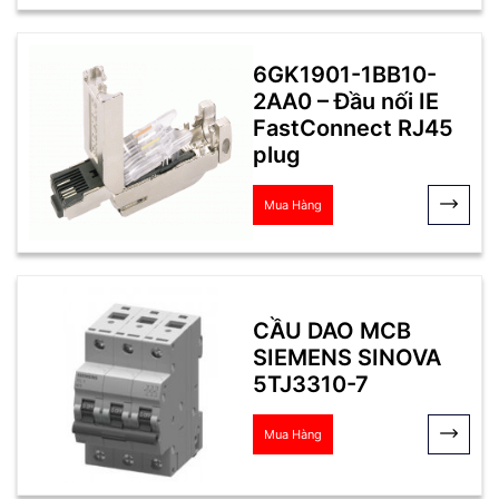
6GK1901-1BB10-
2AA0 – Đầu nối IE
FastConnect RJ45
plug
Mua Hàng
CẦU DAO MCB
SIEMENS SINOVA
5TJ3310-7
Mua Hàng