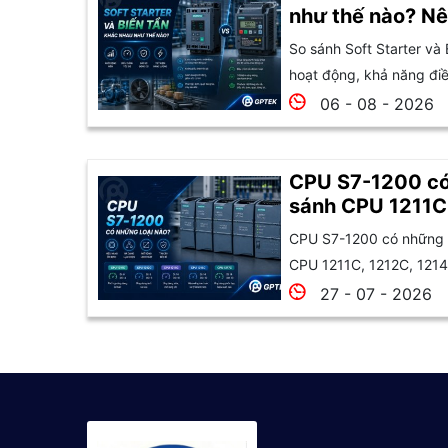
như thế nào? Nê
So sánh Soft Starter và 
hoạt động, khả năng điều
06 - 08 - 2026
CPU S7-1200 có
sánh CPU 1211C
1215C và 1217C
CPU S7-1200 có những l
CPU 1211C, 1212C, 1214
27 - 07 - 2026