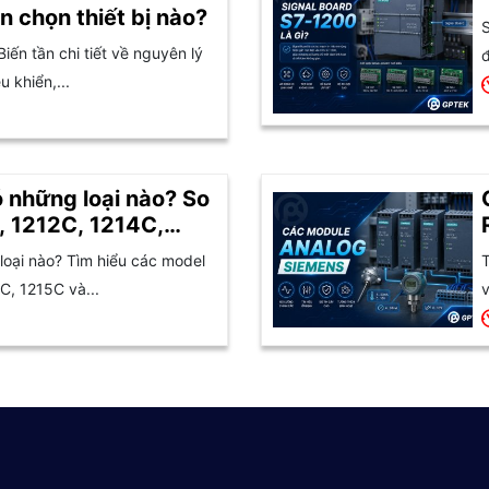
n chọn thiết bị nào?
S
Biến tần chi tiết về nguyên lý
đ
 khiển,...
 những loại nào? So
, 1212C, 1214C,
oại nào? Tìm hiểu các model
T
C, 1215C và...
v