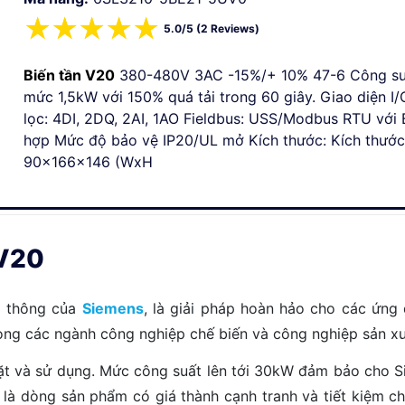
☆
☆
☆
☆
☆
5.0/5 (2 Reviews)
Biến tần V20
380-480V 3AC -15%/+ 10% 47-6 Công su
mức 1,5kW với 150% quá tải trong 60 giây. Giao diện I
lọc: 4DI, 2DQ, 2AI, 1AO Fieldbus: USS/Modbus RTU với 
hợp Mức độ bảo vệ IP20/UL mở Kích thước: Kích thước
90x166x146 (WxH
 V20
ổ thông của
Siemens
, là giải pháp hoàn hảo cho các ứn
rong các ngành công nghiệp chế biến và công nghiệp sản xu
 đặt và sử dụng. Mức công suất lên tới 30kW đảm bảo cho 
y là dòng sản phẩm có giá thành cạnh tranh và tiết kiệm c