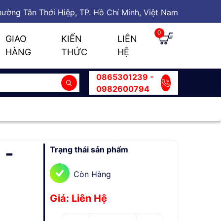
ường Tân Thới Hiệp, TP. Hồ Chí Minh, Việt Nam
0
GIAO
KIẾN
LIÊN
HÀNG
THỨC
HỆ
0865301239 -
0982600794
 -
Trạng thái sản phẩm
Còn Hàng
Giá: Liên Hệ