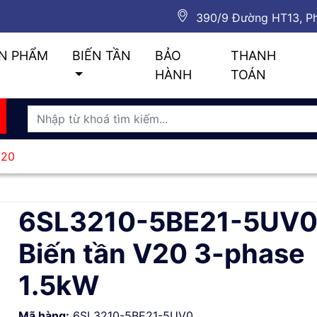
390/9 Đường HT13, Ph
N PHẨM
BIẾN TẦN
BẢO
THANH
HÀNH
TOÁN
V20
6SL3210-5BE21-5UV0
Biến tần V20 3-phase
1.5kW
Mã hàng:
6SL3210-5BE21-5UV0