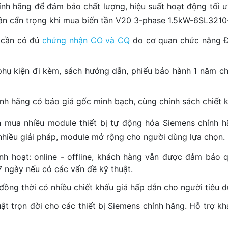
nh hãng để đảm bảo chất lượng, hiệu suất hoạt động tối ưu
ần cẩn trọng khi mua biến tần V20 3-phase 1.5kW-6SL3210
 cần có đủ
chứng nhận CO và CQ
do cơ quan chức năng Đ
ụ kiện đi kèm, sách hướng dẫn, phiếu bảo hành 1 năm ch
 hãng có báo giá gốc minh bạch, cùng chính sách chiết kh
n mua nhiều module thiết bị tự động hóa Siemens chính hã
nhiều giải pháp, module mở rộng cho người dùng lựa chọn.
nh hoạt: online - offline, khách hàng vẫn được đảm bảo q
7 ngày nếu có các vấn đề kỹ thuật.
đồng thời có nhiều chiết khấu giá hấp dẫn cho người tiêu d
uật trọn đời cho các thiết bị Siemens chính hãng. Hỗ trợ