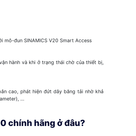
y với mô-đun SINAMICS V20 Smart Access
n hành và khi ở trạng thái chờ của thiết bị,
oắn cao, phát hiện đứt dây băng tải nhờ khả
rameter), …
 chính hãng ở đâu?