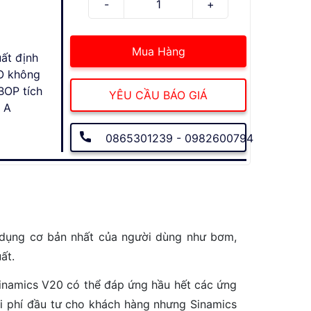
Mua Hàng
ất định
/O không
BOP tích
YÊU CẦU BÁO GIÁ
 A
0865301239 - 0982600794
g dụng cơ bản nhất của người dùng như bơm,
ất.
Sinamics V20 có thể đáp ứng hầu hết các ứng
hi phí đầu tư cho khách hàng nhưng Sinamics