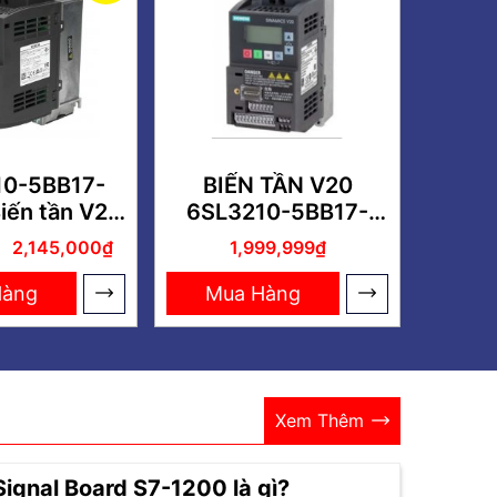
10-5BB17-
BIẾN TẦN V20
iến tần V20
6SL3210-5BB17-
se 0.75kW
5UV1
2,145,000₫
1,999,999₫
Hàng
Mua Hàng
Xem Thêm
Signal Board S7-1200 là gì?