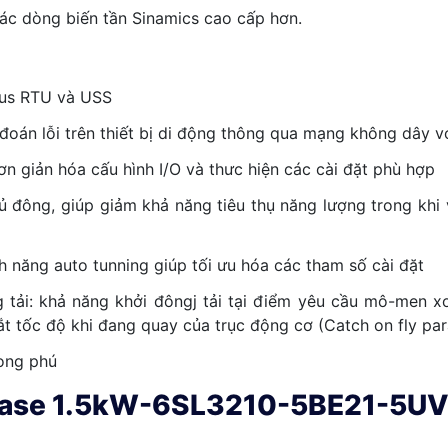
các dòng biến tần Sinamics cao cấp hơn.
bus RTU và USS
 đoán lỗi trên thiết bị di động thông qua mạng không dâ
 giản hóa cấu hình I/O và thưc hiện các cài đặt phù hợp
 đông, giúp giảm khả năng tiêu thụ năng lượng trong khi vậ
h năng auto tunning giúp tối ưu hóa các tham số cài đặt
 tải: khả năng khởi đôngj tải tại điểm yêu cầu mô-men x
t tốc độ khi đang quay của trục động cơ (Catch on fly pa
hong phú
hase 1.5kW-6SL3210-5BE21-5UV0