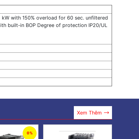
W with 150% overload for 60 sec. unfiltered
ith built-in BOP Degree of protection IP20/UL
Xem Thêm
0%