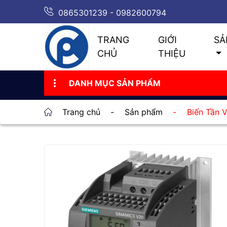
0865301239 - 0982600794
TRANG
GIỚI
SẢ
CHỦ
THIỆU
DANH MỤC SẢN PHẨM
Trang chủ
-
Sản phẩm
-
Biến Tần 