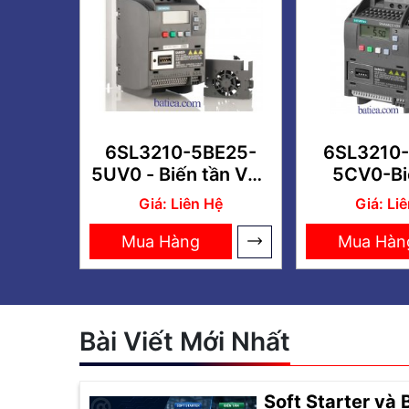
6SL3210-5BE25-
6SL3210-
5UV0 - Biến tần V20
5CV0-Bi
3-phase 5.5kW
Siemen
Giá: Liên Hệ
Giá: Li
0.75kW 3 
Mua Hàng
Mua Hàn
Bài Viết Mới Nhất
Soft Starter và 