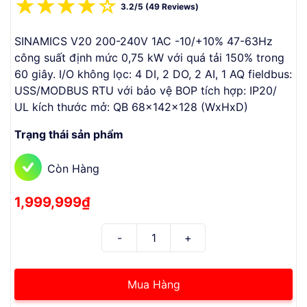
☆
☆
☆
☆
☆
3.2/5 (49 Reviews)
SINAMICS V20 200-240V 1AC -10/+10% 47-63Hz
công suất định mức 0,75 kW với quá tải 150% trong
60 giây. I/O không lọc: 4 DI, 2 DO, 2 AI, 1 AQ fieldbus:
USS/MODBUS RTU với bảo vệ BOP tích hợp: IP20/
UL kích thước mở: QB 68x142x128 (WxHxD)
Trạng thái sản phẩm
Còn Hàng
1,999,999₫
Mua Hàng