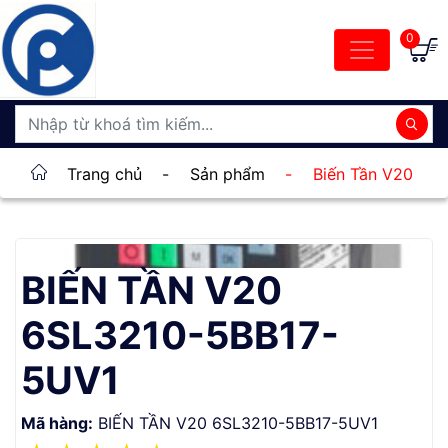
0
Trang chủ
-
Sản phẩm
-
Biến Tần V20
BIẾN TẦN V20
6SL3210-5BB17-
5UV1
Mã hàng:
BIẾN TẦN V20 6SL3210-5BB17-5UV1