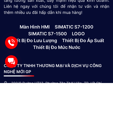
tăng tưởng sản xuất, đẩy mạnh hiệu quả kinh doanh.
Liên hệ ngay với chúng tôi để nhận tư vấn và nhận
thêm nhiều ưu đãi hấp dẫn khi mua hàng!
Màn Hình HMI
SIMATIC S7-1200
SIMATIC S7-1500
LOGO
Thiết Bị Đo Lưu Lượng
Thiết Bị Đo Áp Suất
Thiết Bị Đo Mức Nước
CÔNG TY TNHH THƯƠNG MẠI VÀ DỊCH VỤ CÔNG
NGHỆ MỚI GP
390/9 Đường HT13, Phường Tân Thới Hiệp, TP. Hồ Chí
Minh, Việt Nam
(028)73039392
0865301239 - 0982600794
info@gptek.vn
-
info@gptek.vn