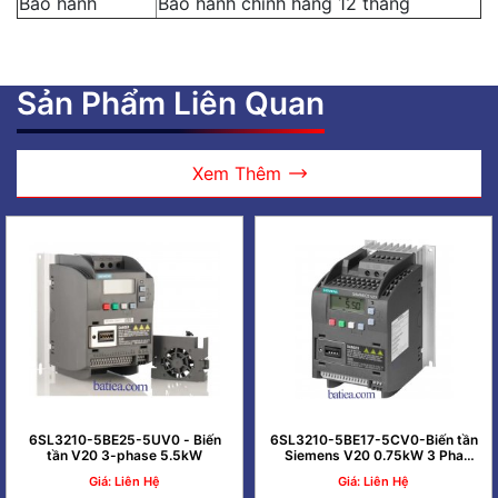
Bảo hành
Bảo hành chính hãng 12 tháng
Sản Phẩm Liên Quan
Xem Thêm
6SL3210-5BE25-5UV0 - Biến
6SL3210-5BE17-5CV0-Biến tần
tần V20 3-phase 5.5kW
Siemens V20 0.75kW 3 Pha
380V
Giá: Liên Hệ
Giá: Liên Hệ