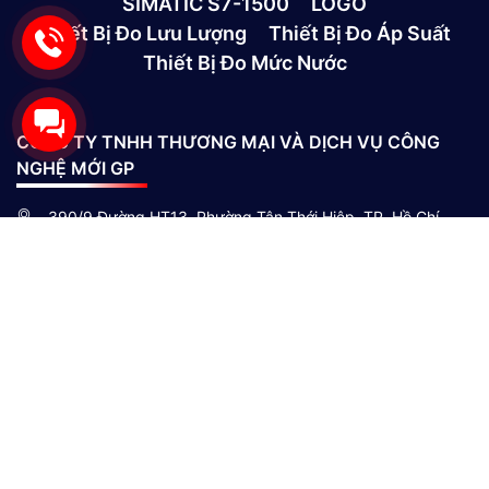
SIMATIC S7-1500
LOGO
Thiết Bị Đo Lưu Lượng
Thiết Bị Đo Áp Suất
Thiết Bị Đo Mức Nước
CÔNG TY TNHH THƯƠNG MẠI VÀ DỊCH VỤ CÔNG
NGHỆ MỚI GP
390/9 Đường HT13, Phường Tân Thới Hiệp, TP. Hồ Chí
Minh, Việt Nam
(028)73039392
0865301239 - 0982600794
info@gptek.vn
-
info@gptek.vn
CHÍNH SÁCH MUA HÀNG
Giới thiệu công ty
Chính sách giao hàng