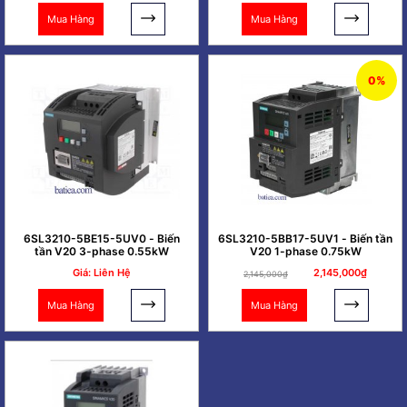
Mua Hàng
Mua Hàng
0%
6SL3210-5BE15-5UV0 - Biến
6SL3210-5BB17-5UV1 - Biến tần
tần V20 3-phase 0.55kW
V20 1-phase 0.75kW
Giá: Liên Hệ
2,145,000₫
2,145,000₫
Mua Hàng
Mua Hàng