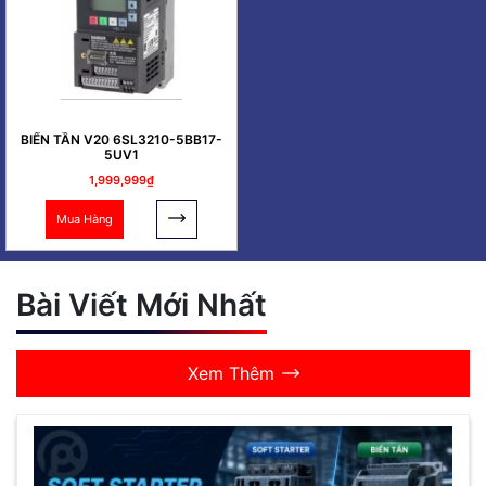
BIẾN TẦN V20 6SL3210-5BB17-
5UV1
1,999,999₫
Mua Hàng
Bài Viết Mới Nhất
Xem Thêm