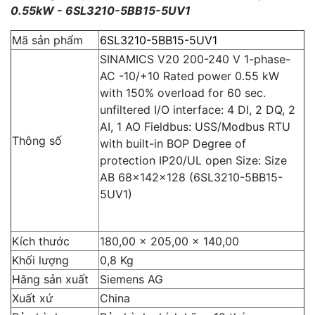
0.55kW - 6SL3210-5BB15-5UV1
Mã sản phẩm
6SL3210-5BB15-5UV1
SINAMICS V20 200-240 V 1-phase-
AC -10/+10 Rated power 0.55 kW
with 150% overload for 60 sec.
unfiltered I/O interface: 4 DI, 2 DQ, 2
AI, 1 AO Fieldbus: USS/Modbus RTU
Thông số
with built-in BOP Degree of
protection IP20/UL open Size: Size
AB 68x142x128 (6SL3210-5BB15-
5UV1)
Kích thước
180,00 x 205,00 x 140,00
Khối lượng
0,8 Kg
Hãng sản xuất
Siemens AG
Xuất xứ
China