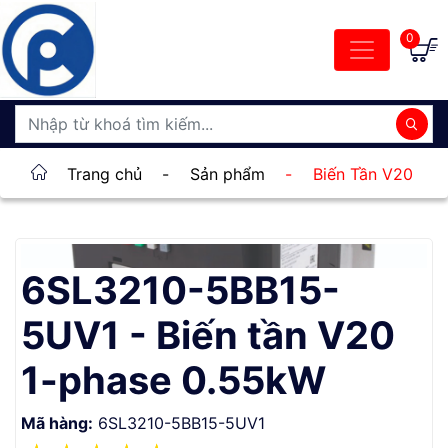
0
Trang chủ
-
Sản phẩm
-
Biến Tần V20
6SL3210-5BB15-
5UV1 - Biến tần V20
1-phase 0.55kW
Mã hàng:
6SL3210-5BB15-5UV1