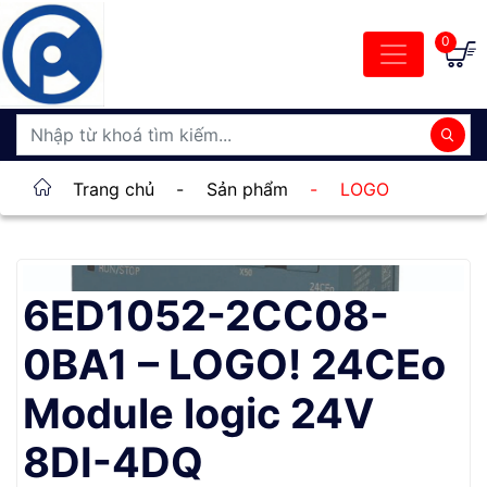
0
Trang chủ
-
Sản phẩm
-
LOGO
6ED1052-2CC08-
0BA1 – LOGO! 24CEo
Module logic 24V
8DI-4DQ