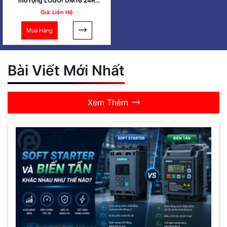
mở rộng LOGO! DM16 24R
8DI/8DO
Giá: Liên Hệ
Mua Hàng
Bài Viết Mới Nhất
Xem Thêm