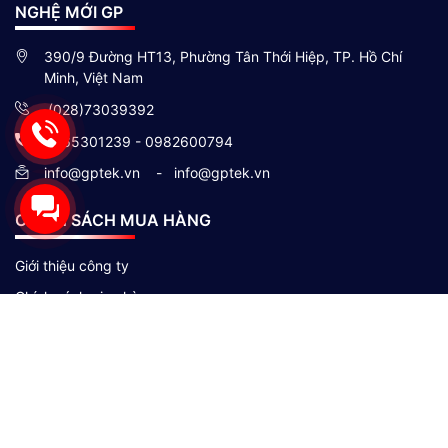
NGHỆ MỚI GP
390/9 Đường HT13, Phường Tân Thới Hiệp, TP. Hồ Chí
Minh, Việt Nam
(028)73039392
0865301239 - 0982600794
info@gptek.vn
-
info@gptek.vn
CHÍNH SÁCH MUA HÀNG
Giới thiệu công ty
Chính sách giao hàng
Chính sách đổi trả và bảo hành
Hình thức thanh toán
Chính sách bảo mật thông tin khách hàng
Theo Dõi Chúng Tôi