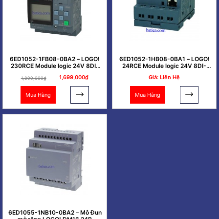
6ED1052-1FB08-0BA2 – LOGO!
6ED1052-1HB08-0BA1 – LOGO!
230RCE Module logic 24V 8DI-
24RCE Module logic 24V 8DI-
4DQ
4DQ
1,699,000₫
Giá: Liên Hệ
1,800,000₫
Mua Hàng
Mua Hàng
6ED1055-1NB10-0BA2 – Mô Đun