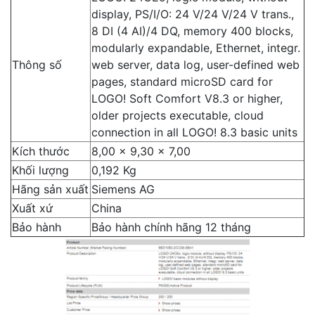
display, PS/I/O: 24 V/24 V/24 V trans.,
8 DI (4 AI)/4 DQ, memory 400 blocks,
modularly expandable, Ethernet, integr.
Thông số
web server, data log, user-defined web
pages, standard microSD card for
LOGO! Soft Comfort V8.3 or higher,
older projects executable, cloud
connection in all LOGO! 8.3 basic units
Kích thước
8,00 x 9,30 x 7,00
Khối lượng
0,192 Kg
Hãng sản xuất
Siemens AG
Xuất xứ
China
Bảo hành
Bảo hành chính hãng 12 tháng