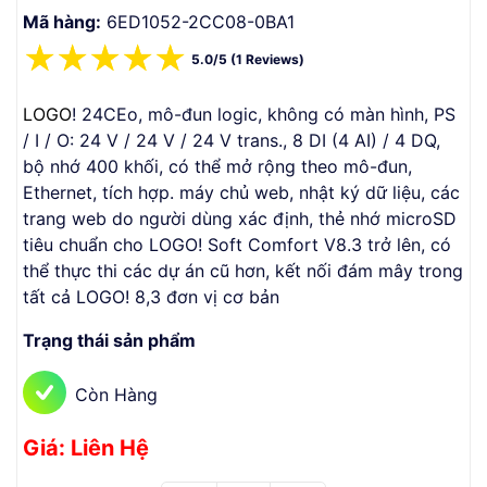
Mã hàng:
6ED1052-2CC08-0BA1
☆
☆
☆
☆
☆
5.0/5 (1 Reviews)
LOGO
! 24CEo, mô-đun logic, không có màn hình, PS
/ I / O: 24 V / 24 V / 24 V trans., 8 DI (4 AI) / 4 DQ,
bộ nhớ 400 khối, có thể mở rộng theo mô-đun,
Ethernet, tích hợp. máy chủ web, nhật ký dữ liệu, các
trang web do người dùng xác định, thẻ nhớ microSD
tiêu chuẩn cho LOGO! Soft Comfort V8.3 trở lên, có
thể thực thi các dự án cũ hơn, kết nối đám mây trong
tất cả LOGO! 8,3 đơn vị cơ bản
Trạng thái sản phẩm
Còn Hàng
Giá: Liên Hệ