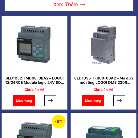
Xem Thêm
6ED1052-1MD08-0BA2 – LOGO!
6ED1055-1FB00-0BA2 – Mô đun
12/24RCE Module logic 24V 8DI-
mở rộng LOGO! DM8 230R
4DQ
4DI/4DO
Giá: Liên Hệ
Giá: Liên Hệ
Mua Hàng
Mua Hàng
-6%