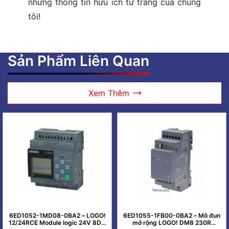
những thông tin hữu ích từ trang của chúng
tôi!
Sản Phẩm Liên Quan
Xem Thêm
6ED1052-1MD08-0BA2 – LOGO!
6ED1055-1FB00-0BA2 – Mô đun
12/24RCE Module logic 24V 8DI-
mở rộng LOGO! DM8 230R