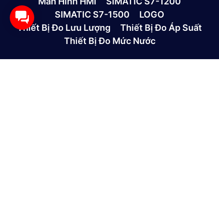
Màn Hình HMI
SIMATIC S7-1200
SIMATIC S7-1500
LOGO
Thiết Bị Đo Lưu Lượng
Thiết Bị Đo Áp Suất
Thiết Bị Đo Mức Nước
CÔNG TY TNHH THƯƠNG MẠI VÀ DỊCH VỤ CÔNG
NGHỆ MỚI GP
390/9 Đường HT13, Phường Tân Thới Hiệp, TP. Hồ Chí
Minh, Việt Nam
(028)73039392
0865301239 - 0982600794
info@gptek.vn
-
info@gptek.vn
CHÍNH SÁCH MUA HÀNG
Giới thiệu công ty