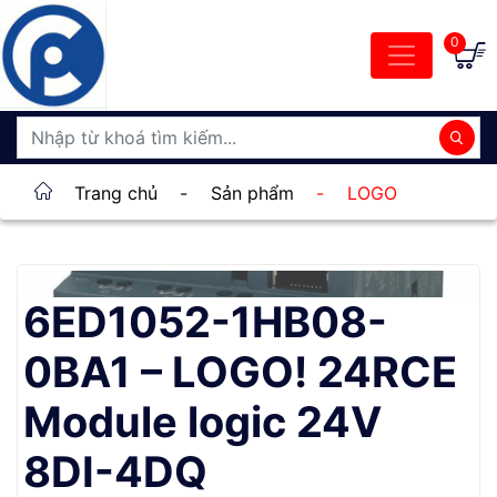
0
Trang chủ
-
Sản phẩm
-
LOGO
6ED1052-1HB08-
0BA1 – LOGO! 24RCE
Module logic 24V
8DI-4DQ