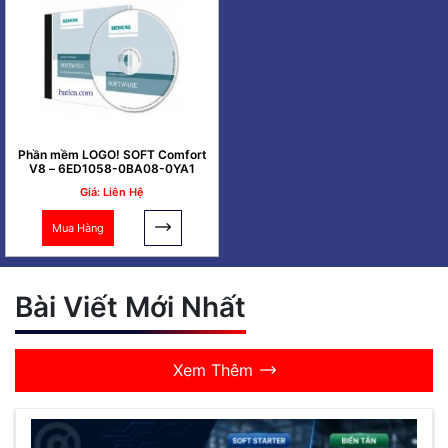
Phần mềm LOGO! SOFT Comfort
V8 – 6ED1058-0BA08-0YA1
Giá: Liên Hệ
Mua Hàng
Bài Viết Mới Nhất
Xem Thêm