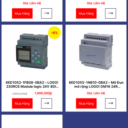
4DQ
4DI/4DO
Giá: Liên Hệ
Giá: Liên Hệ
Mua Hàng
Mua Hàng
-6%
6ED1052-1FB08-0BA2 – LOGO!
6ED1055-1NB10-0BA2 – Mô Đun
230RCE Module logic 24V 8DI-
mở rộng LOGO! DM16 24R
4DQ
8DI/8DO
1,699,000₫
Giá: Liên Hệ
1,800,000₫
Mua Hàng
Mua Hàng