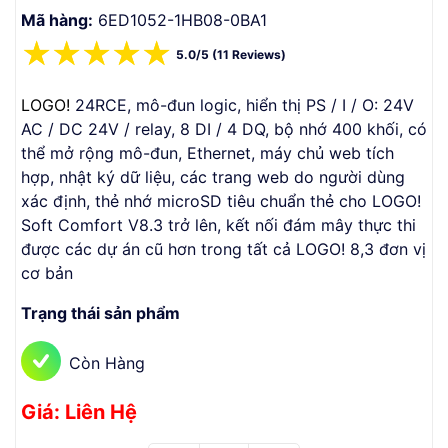
Mã hàng:
6ED1052-1HB08-0BA1
☆
☆
☆
☆
☆
5.0/5 (11 Reviews)
LOGO!
24RCE, mô-đun logic, hiển thị PS / I / O: 24V
AC / DC 24V / relay, 8 DI / 4 DQ, bộ nhớ 400 khối, có
thể mở rộng mô-đun, Ethernet, máy chủ web tích
hợp, nhật ký dữ liệu, các trang web do người dùng
xác định, thẻ nhớ microSD tiêu chuẩn thẻ cho LOGO!
Soft Comfort V8.3 trở lên, kết nối đám mây thực thi
được các dự án cũ hơn trong tất cả LOGO! 8,3 đơn vị
cơ bản
Trạng thái sản phẩm
Còn Hàng
Giá: Liên Hệ