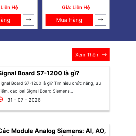
odule logic
rộng LOGO! DM16
 Liên Hệ
Giá: Liên Hệ
8DI-4DQ
24R 8DI/8DO
Hàng
Mua Hàng
Xem Thêm
Signal Board S7-1200 là gì?
ignal Board S7-1200 là gì? Tìm hiểu chức năng, ưu
iểm, các loại Signal Board Siemens...
31 - 07 - 2026
Các Module Analog Siemens: AI, AO,