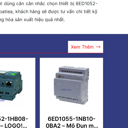
ười dùng cân cân nhắc chọn thiết bị 6ED1052-
atiea, khách hàng sẽ được tư vấn chi tiết kỹ
ng hóa sản xuất hiệu quả nhất.
Xem Thêm
52-1HB08-
6ED1055-1NB10-
 – LOGO!
0BA2 – Mô Đun mở