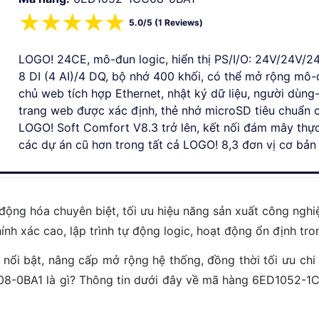
☆
☆
☆
☆
☆
5.0/5 (1 Reviews)
LOGO! 24CE, mô-đun logic, hiển thị PS/I/O: 24V/24V/24
8 DI (4 AI)/4 DQ, bộ nhớ 400 khối, có thể mở rộng mô
chủ web tích hợp Ethernet, nhật ký dữ liệu, người dùng
trang web được xác định, thẻ nhớ microSD tiêu chuẩn 
LOGO! Soft Comfort V8.3 trở lên, kết nối đám mây thực
các dự án cũ hơn trong tất cả LOGO! 8,3 đơn vị cơ bản
ộng hóa chuyên biệt, tối ưu hiệu năng sản xuất công nghi
nh xác cao, lập trình tự động logic, hoạt động ổn định tro
i bật, nâng cấp mở rộng hệ thống, đồng thời tối ưu chi 
8-0BA1 là gì? Thông tin dưới đây về mã hàng 6ED1052-1C