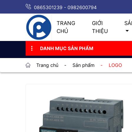
0865301239 - 0982600794
TRANG
GIỚI
SẢ
CHỦ
THIỆU
DANH MỤC SẢN PHẨM
Trang chủ
-
Sản phẩm
-
LOGO