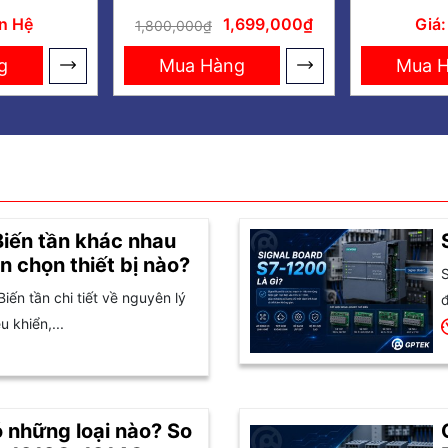
O! DM8
230RCE Module
24RCE M
ên Hệ
1,699,000₫
Giá:
1,800,000₫
I/4DO
logic 24V 8DI-4DQ
24V 
g
Mua Hàng
Mua 
Biến tần khác nhau
n chọn thiết bị nào?
S
Biến tần chi tiết về nguyên lý
đ
 khiển,...
 những loại nào? So