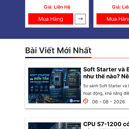
12/24RCE Module
rộng LOG
Giá: Liên Hệ
Giá: Li
logic 24V 8DI-4DQ
230R 4D
Mua Hàng
Mua Hàn
Bài Viết Mới Nhất
Soft Starter và 
như thế nào? Nê
So sánh Soft Starter và 
hoạt động, khả năng điều
06 - 08 - 2026
CPU S7-1200 có