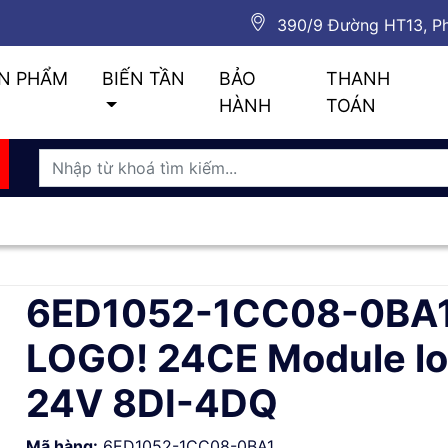
390/9 Đường HT13, Ph
N PHẨM
BIẾN TẦN
BẢO
THANH
HÀNH
TOÁN
6ED1052-1CC08-0BA1
LOGO! 24CE Module lo
24V 8DI-4DQ
Mã hàng:
6ED1052-1CC08-0BA1