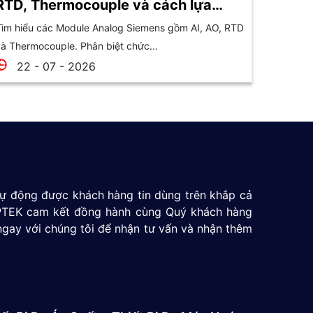
RTD, Thermocouple và cách lựa
chọn
ìm hiểu các Module Analog Siemens gồm AI, AO, RTD
à Thermocouple. Phân biệt chức...
22 - 07 - 2026
 tự động được khách hàng tin dùng trên khắp cả
 GPTEK cam kết đồng hành cùng Quý khách hàng
ngay với chúng tôi để nhận tư vấn và nhận thêm