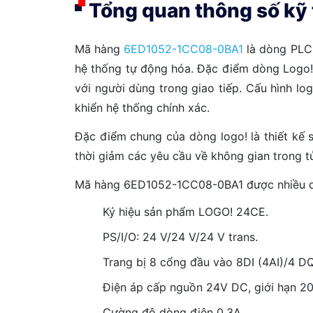
Tổng quan thông số k
Mã hàng
6ED1052-1CC08-0BA1
là dòng PLC 
hệ thống tự động hóa. Đặc điểm dòng Logo! l
với người dùng trong giao tiếp. Cấu hình lo
khiển hệ thống chính xác.
Đặc điểm chung của dòng logo! là thiết kế s
thời giảm các yêu cầu về không gian trong t
Mã hàng 6ED1052-1CC08-0BA1 được nhiều doa
Ký hiệu sản phẩm LOGO! 24CE.
PS/I/O: 24 V/24 V/24 V trans.
Trang bị 8 cổng đầu vào 8DI (4AI)/4 DQ
Điện áp cấp nguồn 24V DC, giới hạn 2
Cường độ dòng điện 0.3A.