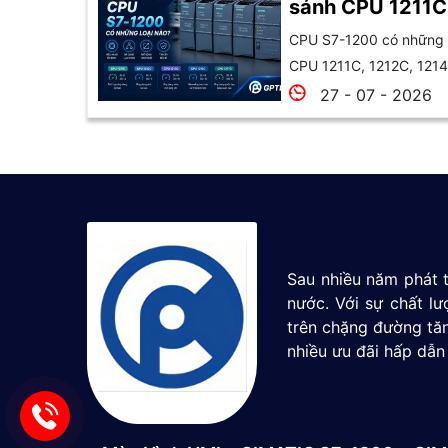
sánh CPU 1211C
1215C và 1217C
CPU S7-1200 có những l
CPU 1211C, 1212C, 1214
27 - 07 - 2026
Sau nhiều năm phát t
nước. Với sự chất l
trên chặng đường tăn
nhiều ưu đãi hấp dẫn