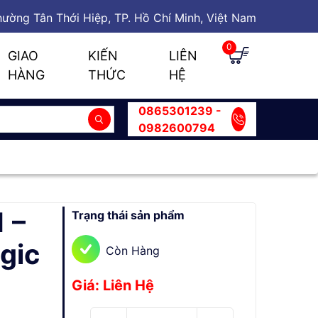
ường Tân Thới Hiệp, TP. Hồ Chí Minh, Việt Nam
0
GIAO
KIẾN
LIÊN
HÀNG
THỨC
HỆ
0865301239 -
0982600794
 –
Trạng thái sản phẩm
gic
Còn Hàng
Giá: Liên Hệ