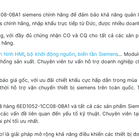
8-0BA1 siemens chính hãng để đảm bảo khả năng quản lý 
s chính hãng, nhập khẩu trực tiếp từ Đức, được nhiều doan
ng, với đầy đủ chứng nhận CO và CQ cho tất cả các sản p
 hãng.
n hình HMI
,
bộ khởi động nguồn
,
biến tần Siemens
… Modul
 thống sản xuất. Chuyên viên tư vấn hỗ trợ doanh nghiệp
c báo giá gốc, với ưu đãi chiết khấu cực hấp dẫn trong mù
 thời hỗ trợ vận chuyển thiết bị siemens trên toàn quốc
ã hàng 6ED1052-1CC08-0BA1 và tất cả các sản phẩm Siemen
 các vấn đề liên quan đến yếu tố kỹ thuật. Chuyên viên tại
 phí tối ưu nhất.
là giải pháp mở rộng khả năng điều khiển các thiết bị 