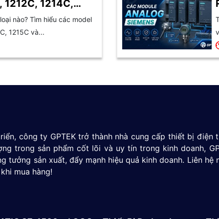
, 1212C, 1214C,
oại nào? Tìm hiểu các model
T
C, 1215C và...
v
riển, công ty GPTEK trở thành nhà cung cấp thiết bị điện
ượng trong sản phẩm cốt lõi và uy tín trong kinh doanh,
g tưởng sản xuất, đẩy mạnh hiệu quả kinh doanh. Liên hệ 
 khi mua hàng!