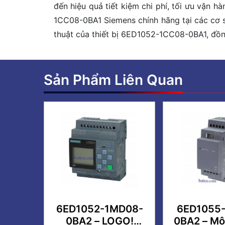
đến hiệu quả tiết kiệm chi phí, tối ưu vận 
1CC08-0BA1 Siemens chính hãng tại các cơ sở
thuật của thiết bị 6ED1052-1CC08-0BA1, đồn
Sản Phẩm Liên Quan
6ED1052-1MD08-
6ED1055-
0BA2 – LOGO!
0BA2 – Mô