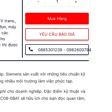
Mua Hàng
V trans.,
-đun, máy
- các
YÊU CẦU BÁO GIÁ
cho
 thi được
0865301239 - 0982600794
ệp. Siemens sản xuất với những tiêu chuẩn kỹ
ng nhiều môi trường làm việc phức tạp.
phí cho doanh nghiệp. Đặc điểm kỹ thuật và
C08-0BA1 sẽ hữu ích cho bạn đọc quan tâm,