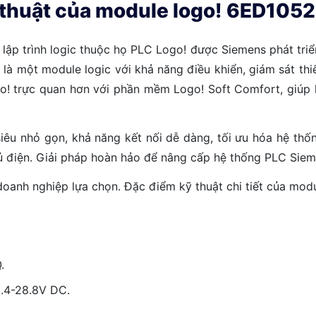
ỹ thuật của module logo! 6ED1
lập trình logic thuộc họ PLC Logo! được Siemens phát tri
à một module logic với khả năng điều khiển, giám sát thiế
go! trực quan hơn với phần mềm Logo! Soft Comfort, giúp k
iêu nhỏ gọn, khả năng kết nối dễ dàng, tối ưu hóa hệ thố
ủ điện. Giải pháp hoàn hảo để nâng cấp hệ thống PLC Siem
nh nghiệp lựa chọn. Đặc điểm kỹ thuật chi tiết của mod
.
0.4-28.8V DC.