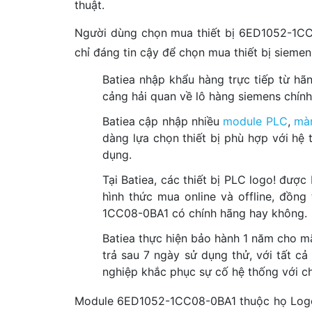
thuật.
Người dùng chọn mua thiết bị 6ED1052-1CC0
chỉ đáng tin cậy để chọn mua thiết bị siemen
Batiea nhập khẩu hàng trực tiếp từ hã
cảng hải quan về lô hàng siemens chính
Batiea cập nhập nhiều
module PLC
,
mà
dàng lựa chọn thiết bị phù hợp với hệ
dụng.
Tại Batiea, các thiết bị PLC logo! đượ
hình thức mua online và offline, đồng
1CC08-0BA1 có chính hãng hay không.
Batiea thực hiện bảo hành 1 năm cho m
trả sau 7 ngày sử dụng thử, với tất cả
nghiệp khắc phục sự cố hệ thống với chi
Module 6ED1052-1CC08-0BA1 thuộc họ Logo! 