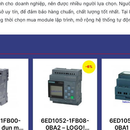
hành cho doanh nghiệp, nên được nhiều người lựa chọn. Ng
 uy tín, để đảm bảo hàng chuẩn, chất lượng tốt nhất. Tại b
g thời chọn mua module lập trình, mở rộng hệ thống tự độ
-6%
1FB00-
6ED1052-1FB08-
6ED10
 đun mở
0BA2 – LOGO!
0BA1