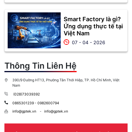
Smart Factory là gì?
Ứng dụng thực tế tại
Việt Nam
07 - 04 - 2026
Thông Tin Liên Hệ
390/9 Đường HT13, Phường Tân Thới Hiệp, TP. Hồ Chí Minh, Việt
Nam
(028)73039392
0865301239 - 0982600794
info@gptek.vn
-
info@gptek.vn