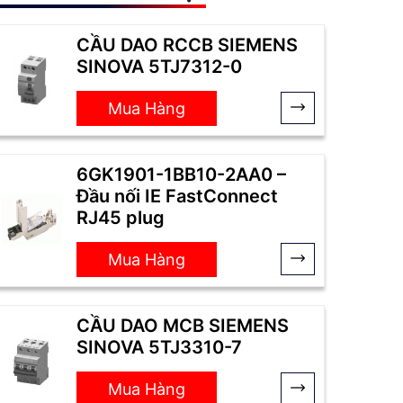
CẦU DAO RCCB SIEMENS
SINOVA 5TJ7312-0
Mua Hàng
6GK1901-1BB10-2AA0 –
Đầu nối IE FastConnect
RJ45 plug
Mua Hàng
CẦU DAO MCB SIEMENS
SINOVA 5TJ3310-7
Mua Hàng