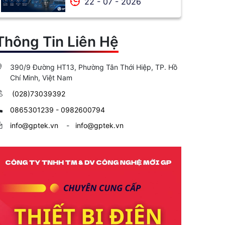
22 - 07 - 2026
cách lựa chọn
Thông Tin Liên Hệ
390/9 Đường HT13, Phường Tân Thới Hiệp, TP. Hồ
Chí Minh, Việt Nam
(028)73039392
0865301239 - 0982600794
info@gptek.vn
-
info@gptek.vn