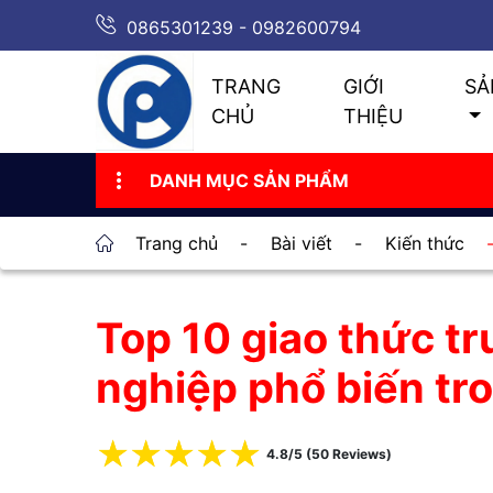
0865301239 - 0982600794
TRANG
GIỚI
SẢ
CHỦ
THIỆU
DANH MỤC SẢN PHẨM
Trang chủ
-
Bài viết
-
Kiến thức
Top 10 giao thức t
nghiệp phổ biến tr
☆
☆
☆
☆
☆
4.8/5 (50 Reviews)