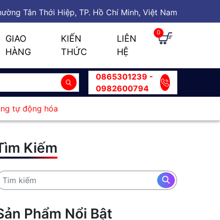
ường Tân Thới Hiệp, TP. Hồ Chí Minh, Việt Nam
0
GIAO
KIẾN
LIÊN
HÀNG
THỨC
HỆ
0865301239 -
0982600794
ong tự động hóa
Tìm Kiếm
Sản Phẩm Nổi Bật