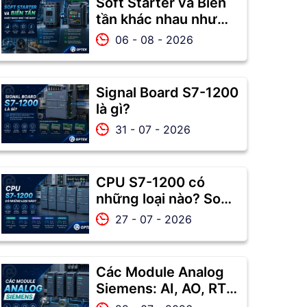
Soft Starter và Biến
tần khác nhau như
thế nào? Nên chọn
06 - 08 - 2026
thiết bị nào?
Signal Board S7-1200
là gì?
31 - 07 - 2026
CPU S7-1200 có
những loại nào? So
sánh CPU 1211C,
27 - 07 - 2026
1212C, 1214C, 1215C
và 1217C
Các Module Analog
Siemens: AI, AO, RTD,
Thermocouple và