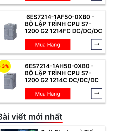
6ES7214-1AF50-0XB0 -
BỘ LẬP TRÌNH CPU S7-
1200 G2 1214FC DC/DC/DC
Mua Hàng
6ES7214-1AH50-0XB0 -
-3%
BỘ LẬP TRÌNH CPU S7-
1200 G2 1214C DC/DC/DC
Mua Hàng
Bài viết mới nhất