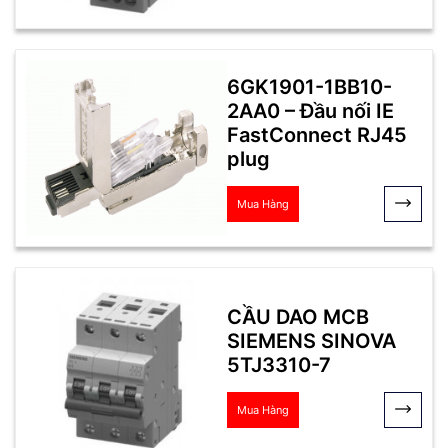
6GK1901-1BB10-
2AA0 – Đầu nối IE
FastConnect RJ45
plug
Mua Hàng
CẦU DAO MCB
SIEMENS SINOVA
5TJ3310-7
Mua Hàng