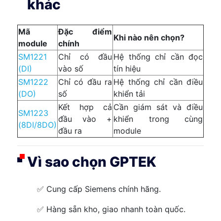
khác
Mã
Đặc điểm
Khi nào nên chọn?
module
chính
SM1221
Chỉ có đầu
Hệ thống chỉ cần đọc
(DI)
vào số
tín hiệu
SM1222
Chỉ có đầu ra
Hệ thống chỉ cần điều
(DO)
số
khiển tải
Kết hợp cả
Cần giám sát và điều
SM1223
đầu vào +
khiển trong cùng
(8DI/8DO)
đầu ra
module
Vì sao chọn GPTEK
✅ Cung cấp Siemens chính hãng.
✅ Hàng sẵn kho, giao nhanh toàn quốc.