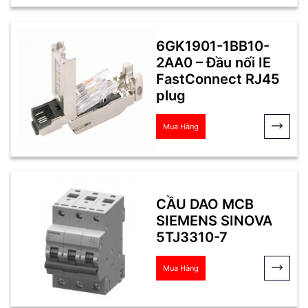
6GK1901-1BB10-
2AA0 – Đầu nối IE
FastConnect RJ45
plug
Mua Hàng
CẦU DAO MCB
SIEMENS SINOVA
5TJ3310-7
Mua Hàng