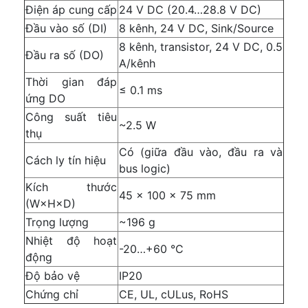
Điện áp cung cấp
24 V DC (20.4…28.8 V DC)
Đầu vào số (DI)
8 kênh, 24 V DC, Sink/Source
8 kênh, transistor, 24 V DC, 0.5
Đầu ra số (DO)
A/kênh
Thời gian đáp
≤ 0.1 ms
ứng DO
Công suất tiêu
~2.5 W
thụ
Có (giữa đầu vào, đầu ra và
Cách ly tín hiệu
bus logic)
Kích thước
45 × 100 × 75 mm
(W×H×D)
Trọng lượng
~196 g
Nhiệt độ hoạt
-20…+60 °C
động
Độ bảo vệ
IP20
Chứng chỉ
CE, UL, cULus, RoHS