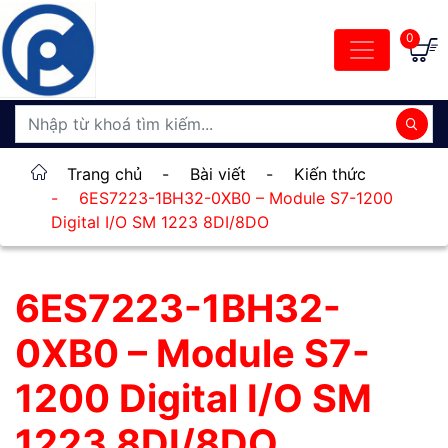
0
Trang chủ
-
Bài viết
-
Kiến thức
-
6ES7223-1BH32-0XB0 – Module S7-1200
Digital I/O SM 1223 8DI/8DO
6ES7223-1BH32-
0XB0 – Module S7-
1200 Digital I/O SM
1223 8DI/8DO