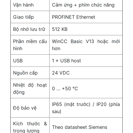
Vận hành
Cảm ứng + phím chức năng
Giao tiếp
PROFINET Ethernet
Bộ nhớ lưu trữ
512 KB
Phần mềm cấu
WinCC Basic V13 hoặc mới
hình
hơn
USB
1 × USB host
Nguồn cấp
24 VDC
Nhiệt độ hoạt
0 … +50 °C
động
IP65 (mặt trước) / IP20 (phía
Độ bảo vệ
sau)
Kích thước &
Theo datasheet Siemens
trọng lượng