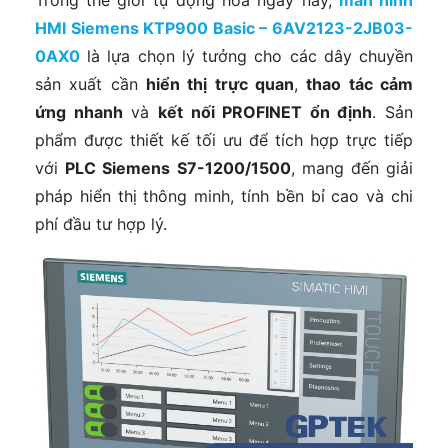
Trong thế giới tự động hóa ngày nay,
màn hình
HMI Siemens KTP900 Basic – 6AV2123-2JB03-
0AX0
là lựa chọn lý tưởng cho các dây chuyền
sản xuất cần
hiển thị trực quan
,
thao tác cảm
ứng nhanh
và
kết nối PROFINET ổn định
. Sản
phẩm được thiết kế tối ưu để tích hợp trực tiếp
với
PLC Siemens S7-1200/1500
, mang đến giải
pháp hiển thị thông minh, tính bền bỉ cao và chi
phí đầu tư hợp lý.