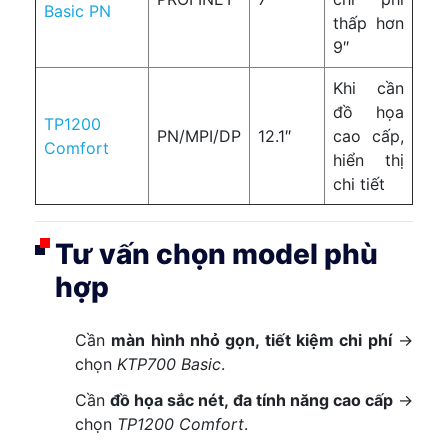
Basic PN
thấp hơn
9″
Khi cần
đồ họa
TP1200
PN/MPI/DP
12.1″
cao cấp,
Comfort
hiển thị
chi tiết
Tư vấn chọn model phù
hợp
Cần
màn hình nhỏ gọn, tiết kiệm chi phí
→
chọn
KTP700 Basic
.
Cần
đồ họa sắc nét, đa tính năng cao cấp
→
chọn
TP1200 Comfort
.