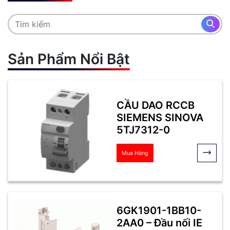
Sản Phẩm Nổi Bật
CẦU DAO RCCB
SIEMENS SINOVA
5TJ7312-0
Mua Hàng
6GK1901-1BB10-
2AA0 – Đầu nối IE