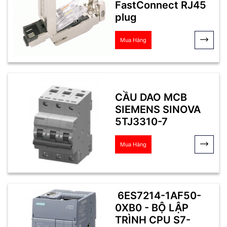
FastConnect RJ45
plug
Mua Hàng
CẦU DAO MCB
SIEMENS SINOVA
5TJ3310-7
Mua Hàng
6ES7214-1AF50-
0XB0 - BỘ LẬP
TRÌNH CPU S7-