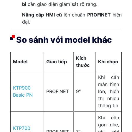
bì
cần giao diện giám sát rõ ràng.
Nâng cấp HMI cũ
lên chuẩn
PROFINET
hiện
đại.
So sánh với model khác
Kích
Model
Giao tiếp
Khi chọn
thước
Khi cần
màn hình
KTP900
PROFINET
9″
lớn, hiển
Basic PN
thị nhiều
thông tin
Khi cần
gọn nhẹ,
KTP700
PROFINET
7″
chi phí