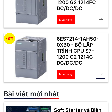
1200 G2 1214FC
DC/DC/DC
Mua Hàng
6ES7214-1AH50-
-3%
0XB0 - BỘ LẬP
TRÌNH CPU S7-
1200 G2 1214C
DC/DC/DC
Mua Hàng
Bài viết mới nhất
Soft Starter và Biến