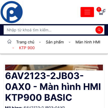
0
Trang chủ
-
Sản phẩm
-
Màn hình HMI
-
KTP 900
6AV2123-2JB03-
0AX0 - Màn hình HMI
KTP900 BASIC
Mã hàng:
6AV2123-2JB03-0AX0