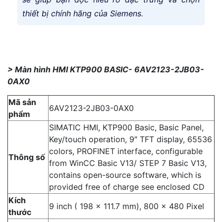
thiết bị chính hãng của Siemens.
> Màn hình HMI KTP900 BASIC- 6AV2123-2JB03-
0AX0
Mã sản
6AV2123-2JB03-0AX0
phẩm
SIMATIC HMI, KTP900 Basic, Basic Panel,
Key/touch operation, 9″ TFT display, 65536
colors, PROFINET interface, configurable
Thông số
from WinCC Basic V13/ STEP 7 Basic V13,
contains open-source software, which is
provided free of charge see enclosed CD
Kích
9 inch ( 198 x 111.7 mm), 800 x 480 Pixel
thước