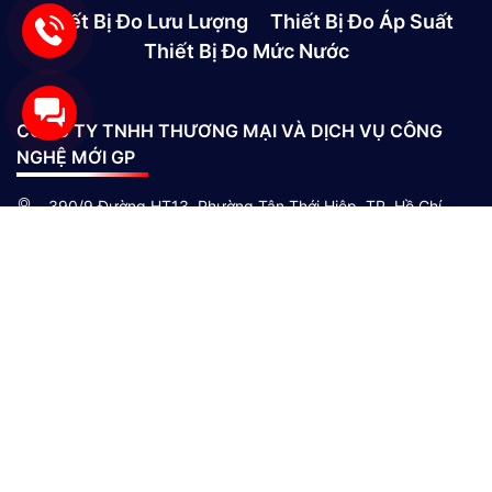
Thiết Bị Đo Lưu Lượng
Thiết Bị Đo Áp Suất
Thiết Bị Đo Mức Nước
CÔNG TY TNHH THƯƠNG MẠI VÀ DỊCH VỤ CÔNG
NGHỆ MỚI GP
390/9 Đường HT13, Phường Tân Thới Hiệp, TP. Hồ Chí
Minh, Việt Nam
(028)73039392
0865301239 - 0982600794
info@gptek.vn
-
info@gptek.vn
CHÍNH SÁCH MUA HÀNG
Giới thiệu công ty
Chính sách giao hàng