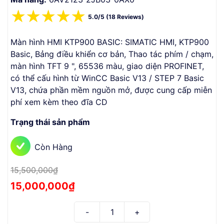
☆
☆
☆
☆
☆
5.0/5 (18 Reviews)
Màn hình HMI KTP900 BASIC: SIMATIC HMI, KTP900
Basic, Bảng điều khiển cơ bản, Thao tác phím / chạm,
màn hình TFT 9 ", 65536 màu, giao diện PROFINET,
có thể cấu hình từ WinCC Basic V13 / STEP 7 Basic
V13, chứa phần mềm nguồn mở, được cung cấp miễn
phí xem kèm theo đĩa CD
Trạng thái sản phẩm
Còn Hàng
15,500,000₫
15,000,000₫