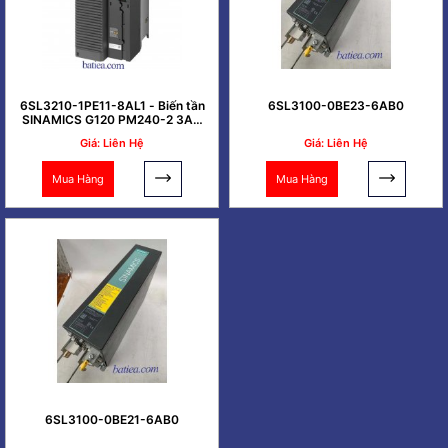
6SL3210-1PE11-8AL1 - Biến tần
6SL3100-0BE23-6AB0
SINAMICS G120 PM240-2 3AC
0.37kW
Giá: Liên Hệ
Giá: Liên Hệ
Mua Hàng
Mua Hàng
6SL3100-0BE21-6AB0