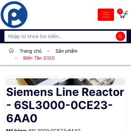
0
Trang chủ
-
Sản phẩm
-
Biến Tần G120
Siemens Line Reactor
- 6SL3000-0CE23-
6AA0
Mã hàng:
6SL3000-0CE23-6AA0