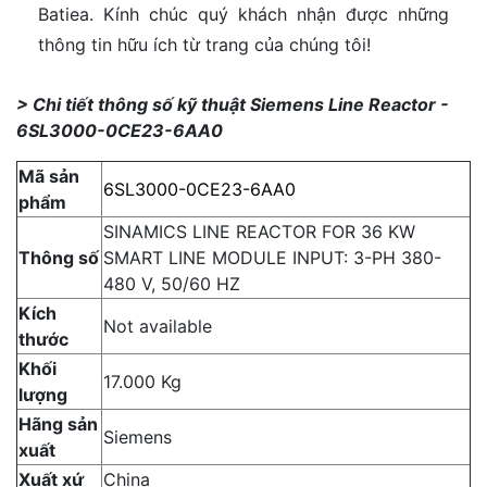
Batiea. Kính chúc quý khách nhận được những
thông tin hữu ích từ trang của chúng tôi!
> Chi tiết thông số kỹ thuật Siemens Line Reactor -
6SL3000-0CE23-6AA0
Mã sản
6SL3000-0CE23-6AA0
phẩm
SINAMICS LINE REACTOR FOR 36 KW
Thông số
SMART LINE MODULE INPUT: 3-PH 380-
480 V, 50/60 HZ
Kích
Not available
thước
Khối
17.000 Kg
lượng
Hãng sản
Siemens
xuất
Xuất xứ
China