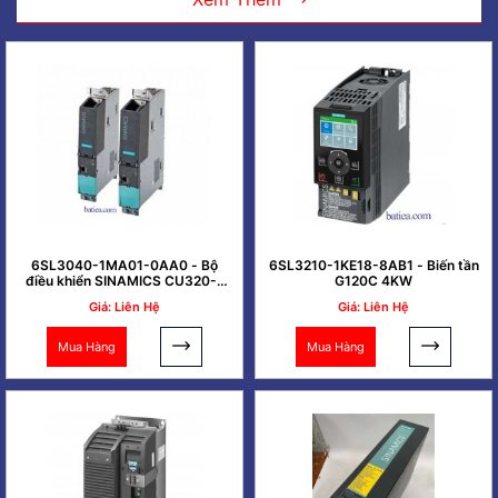
6SL3040-1MA01-0AA0 - Bộ
6SL3210-1KE18-8AB1 - Biến tần
điều khiển SINAMICS CU320-2
G120C 4KW
PN
Giá: Liên Hệ
Giá: Liên Hệ
Mua Hàng
Mua Hàng