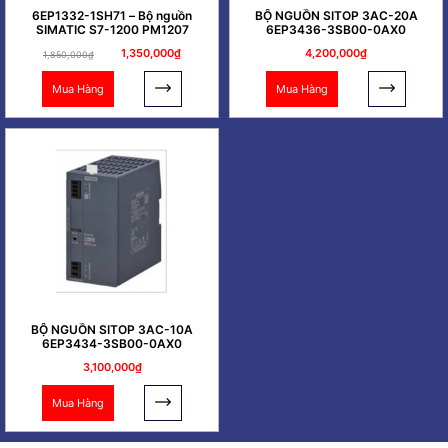
6EP1332-1SH71 – Bộ nguồn
BỘ NGUỒN SITOP 3AC-20A
SIMATIC S7-1200 PM1207
6EP3436-3SB00-0AX0
1,350,000₫
4,200,000₫
1,850,000₫
Mua Hàng
Mua Hàng
BỘ NGUỒN SITOP 3AC-10A
6EP3434-3SB00-0AX0
3,100,000₫
Mua Hàng