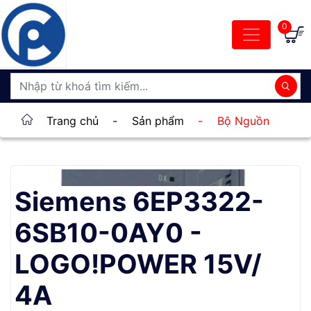
0
Trang chủ
-
Sản phẩm
-
Bộ Nguồn
Siemens 6EP3322-
6SB10-0AY0 -
LOGO!POWER 15V/
4A