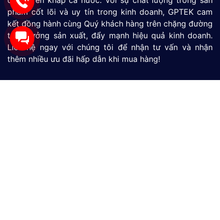
phẩm cốt lõi và uy tín trong kinh doanh, GPTEK cam
kết đồng hành cùng Quý khách hàng trên chặng đường
tăng tưởng sản xuất, đẩy mạnh hiệu quả kinh doanh.
Liên hệ ngay với chúng tôi để nhận tư vấn và nhận
thêm nhiều ưu đãi hấp dẫn khi mua hàng!
Màn Hình HMI
SIMATIC S7-1200
SIMATIC S7-1500
LOGO
Thiết Bị Đo Lưu Lượng
Thiết Bị Đo Áp Suất
Thiết Bị Đo Mức Nước
CÔNG TY TNHH THƯƠNG MẠI VÀ DỊCH VỤ CÔNG
NGHỆ MỚI GP
390/9 Đường HT13, Phường Tân Thới Hiệp, TP. Hồ Chí
Minh, Việt Nam