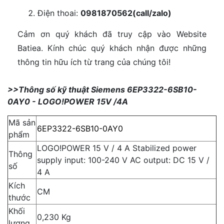
Điện thoai:
0981870562(call/zalo)
Cảm ơn quý khách đã truy cập vào Website
Batiea. Kính chúc quý khách nhận được những
thông tin hữu ích từ trang của chúng tôi!
>>Thông số kỹ thuật Siemens 6EP3322-6SB10-
0AY0 - LOGO!POWER 15V /4A
Mã sản
6EP3322-6SB10-0AY0
phẩm
LOGO!POWER 15 V / 4 A Stabilized power
Thông
supply input: 100-240 V AC output: DC 15 V /
số
4 A
Kích
CM
thước
Khối
0,230 Kg
lượng