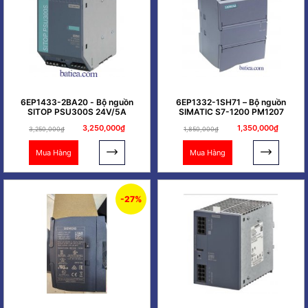
6EP1433-2BA20 - Bộ nguồn
6EP1332-1SH71 – Bộ nguồn
SITOP PSU300S 24V/5A
SIMATIC S7-1200 PM1207
3,250,000₫
1,350,000₫
3,250,000₫
1,850,000₫
Mua Hàng
Mua Hàng
-27%