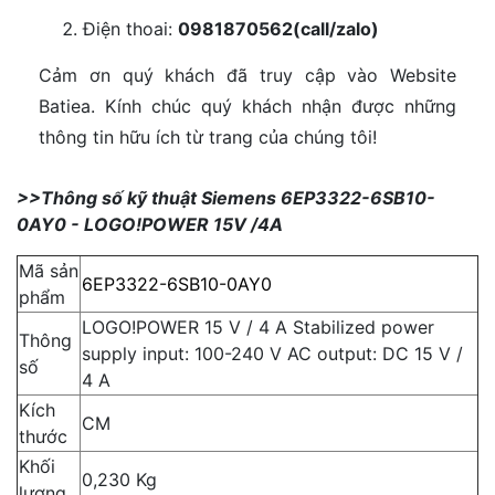
Điện thoai:
0981870562(call/zalo)
Cảm ơn quý khách đã truy cập vào Website
Batiea. Kính chúc quý khách nhận được những
thông tin hữu ích từ trang của chúng tôi!
>>Thông số kỹ thuật Siemens 6EP3322-6SB10-
0AY0 - LOGO!POWER 15V /4A
Mã sản
6EP3322-6SB10-0AY0
phẩm
LOGO!POWER 15 V / 4 A Stabilized power
Thông
supply input: 100-240 V AC output: DC 15 V /
số
4 A
Kích
CM
thước
Khối
0,230 Kg
lượng