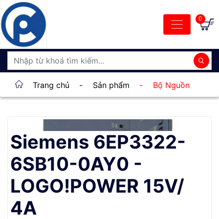
0
Trang chủ
-
Sản phẩm
-
Bộ Nguồn
Siemens 6EP3322-
6SB10-0AY0 -
LOGO!POWER 15V/
4A