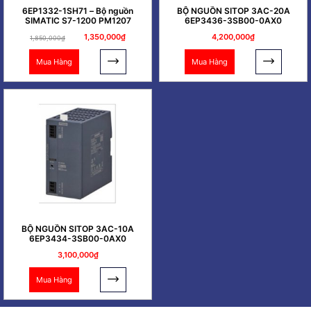
6EP1332-1SH71 – Bộ nguồn
BỘ NGUỒN SITOP 3AC-20A
SIMATIC S7-1200 PM1207
6EP3436-3SB00-0AX0
1,350,000₫
4,200,000₫
1,850,000₫
Mua Hàng
Mua Hàng
BỘ NGUỒN SITOP 3AC-10A
6EP3434-3SB00-0AX0
3,100,000₫
Mua Hàng