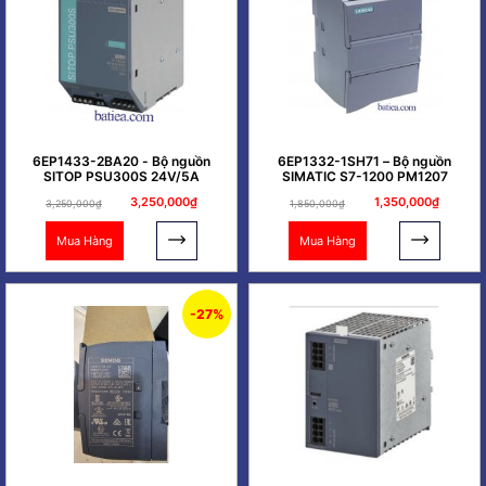
6EP1433-2BA20 - Bộ nguồn
6EP1332-1SH71 – Bộ nguồn
SITOP PSU300S 24V/5A
SIMATIC S7-1200 PM1207
3,250,000₫
1,350,000₫
3,250,000₫
1,850,000₫
Mua Hàng
Mua Hàng
-27%