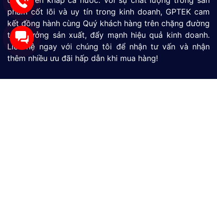
phẩm cốt lõi và uy tín trong kinh doanh, GPTEK cam
kết đồng hành cùng Quý khách hàng trên chặng đường
tăng tưởng sản xuất, đẩy mạnh hiệu quả kinh doanh.
Liên hệ ngay với chúng tôi để nhận tư vấn và nhận
thêm nhiều ưu đãi hấp dẫn khi mua hàng!
Màn Hình HMI
SIMATIC S7-1200
SIMATIC S7-1500
LOGO
Thiết Bị Đo Lưu Lượng
Thiết Bị Đo Áp Suất
Thiết Bị Đo Mức Nước
CÔNG TY TNHH THƯƠNG MẠI VÀ DỊCH VỤ CÔNG
NGHỆ MỚI GP
390/9 Đường HT13, Phường Tân Thới Hiệp, TP. Hồ Chí
Minh, Việt Nam