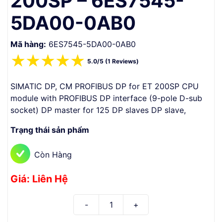
200SP – 6ES7545-
5DA00-0AB0
Mã hàng:
6ES7545-5DA00-0AB0
☆
☆
☆
☆
☆
5.0/5 (1 Reviews)
SIMATIC DP, CM PROFIBUS DP for ET 200SP CPU
module with PROFIBUS DP interface (9-pole D-sub
socket) DP master for 125 DP slaves DP slave,
Trạng thái sản phẩm
Còn Hàng
Giá: Liên Hệ