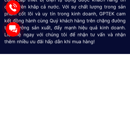
dùng trên khắp cả nước. Với sự chất lượng trong sản
phẩm cốt lõi và uy tín trong kinh doanh, GPTEK cam
kết đồng hành cùng Quý khách hàng trên chặng đường
tăng tưởng sản xuất, đẩy mạnh hiệu quả kinh doanh.
Liên hệ ngay với chúng tôi để nhận tư vấn và nhận
thêm nhiều ưu đãi hấp dẫn khi mua hàng!
Màn Hình HMI
SIMATIC S7-1200
SIMATIC S7-1500
LOGO
Thiết Bị Đo Lưu Lượng
Thiết Bị Đo Áp Suất
Thiết Bị Đo Mức Nước
CÔNG TY TNHH THƯƠNG MẠI VÀ DỊCH VỤ CÔNG
NGHỆ MỚI GP
390/9 Đường HT13, Phường Tân Thới Hiệp, TP. Hồ Chí
Minh, Việt Nam