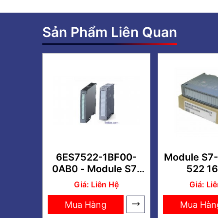
Sản Phẩm Liên Quan
6ES7522-1BF00-
Module S7
0AB0 - Module S7-
522 1
1500 SM 522 8DO
6ES7522-
Giá: Liên Hệ
Giá: Li
0A
Mua Hàng
Mua Hàn