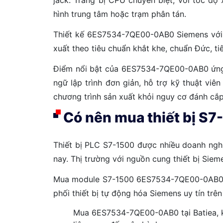
hình trung tâm hoặc trạm phân tán.
Thiết kế 6ES7534-7QE00-0AB0 Siemens với ch
xuất theo tiêu chuẩn khắt khe, chuẩn Đức, ti
Điểm nổi bật của 6ES7534-7QE00-0AB0 ứng d
ngữ lập trình đơn giản, hỗ trợ kỹ thuật vi
chương trình sản xuất khỏi nguy cơ đánh cắp
Có nên mua thiết bị S
Thiết bị PLC S7-1500 được nhiều doanh nghi
nay. Thị trường với nguồn cung thiết bị Sie
Mua module S7-1500 6ES7534-7QE00-0AB0 chí
phối thiết bị tự động hóa Siemens uy tín trê
Mua 6ES7534-7QE00-0AB0 tại Batiea, kh