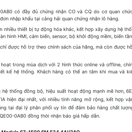
-0AB0 có đầy đủ chứng nhận CO và CQ do cơ quan chức
 đơn nhập khẩu tại cảng hải quan chứng nhận lô hàng.
ọn nhiều thiết bị tự động hóa khác, kết hợp xây dựng hệ th
àn hình HMI, cảm biến, sensor, bộ khởi động mềm, biến tần
chỉ được hỗ trợ theo chính sách của hãng, mà còn được hỗ 
oạt trong mùa dịch với 2 hình thức online và offline, chí
iết kế hệ thống. Khách hàng có thể an tâm khi mua và kiể
 hệ thống đồng bộ, hiệu suất hoạt động mạnh mẽ hơn, 6
A hiện đại nhất, với nhiều tính năng mở rộng, kết hợp vận 
tại đại lý phân phối uy tín để đảm bảo hàng chất lượng,
7QE00-0AB0 đồng thời nhận báo giá hấp dẫn.
- Module S7-1500 SM 534 4AI/2AO