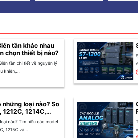
Biến tần khác nhau
n chọn thiết bị nào?
S
Biến tần chi tiết về nguyên lý
đ
 khiển,...
 những loại nào? So
, 1212C, 1214C,
oại nào? Tìm hiểu các model
T
C, 1215C và...
v