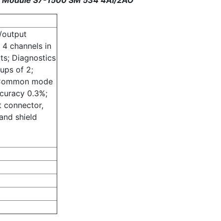
/output
 4 channels in
ts; Diagnostics
ups of 2;
s Common mode
ccuracy 0.3%;
t connector,
and shield