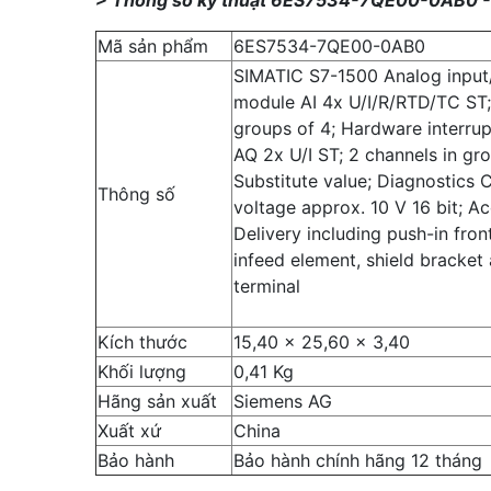
Mã sản phẩm
6ES7534-7QE00-0AB0
SIMATIC S7-1500 Analog input
module AI 4x U/I/R/RTD/TC ST;
groups of 4; Hardware interrup
AQ 2x U/I ST; 2 channels in gro
Substitute value; Diagnostic
Thông số
voltage approx. 10 V 16 bit; A
Delivery including push-in fron
infeed element, shield bracket 
terminal
Kích thước
15,40 x 25,60 x 3,40
Khối lượng
0,41 Kg
Hãng sản xuất
Siemens AG
Xuất xứ
China
Bảo hành
Bảo hành chính hãng 12 tháng