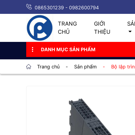
0865301239 - 0982600794
TRANG
GIỚI
SẢ
CHỦ
THIỆU
DANH MỤC SẢN PHẨM
Trang chủ
-
Sản phẩm
-
Bộ lập tr