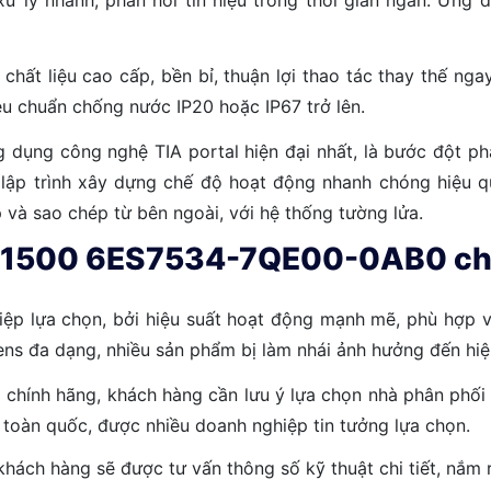
ất liệu cao cấp, bền bỉ, thuận lợi thao tác thay thế ngay
êu chuẩn chống nước IP20 hoặc IP67 trở lên.
ụng công nghệ TIA portal hiện đại nhất, là bước đột ph
ên lập trình xây dựng chế độ hoạt động nhanh chóng hiệu
 và sao chép từ bên ngoài, với hệ thống tường lửa.
7-1500 6ES7534-7QE00-0AB0 chín
ệp lựa chọn, bởi hiệu suất hoạt động mạnh mẽ, phù hợp v
mens đa dạng, nhiều sản phẩm bị làm nhái ảnh hưởng đến hi
nh hãng, khách hàng cần lưu ý lựa chọn nhà phân phối đá
n toàn quốc, được nhiều doanh nghiệp tin tưởng lựa chọn.
ách hàng sẽ được tư vấn thông số kỹ thuật chi tiết, nắm r