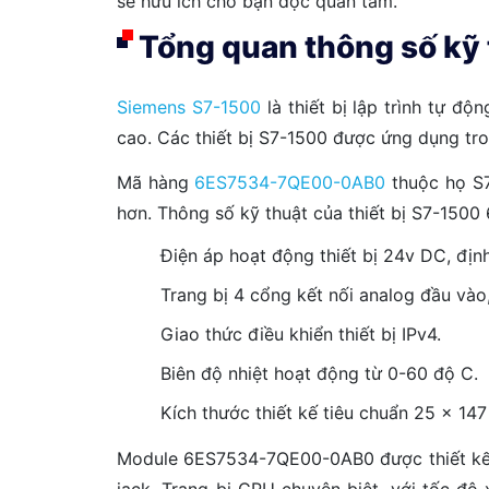
sẽ hữu ích cho bạn đọc quan tâm.
Tổng quan thông số kỹ
Siemens S7-1500
là thiết bị lập trình tự đ
cao. Các thiết bị S7-1500 được ứng dụng tro
Mã hàng
6ES7534-7QE00-0AB0
thuộc họ S7
hơn. Thông số kỹ thuật của thiết bị S7-15
Điện áp hoạt động thiết bị 24v DC, đị
Trang bị 4 cổng kết nối analog đầu vào, 
Giao thức điều khiển thiết bị IPv4.
Biên độ nhiệt hoạt động từ 0-60 độ C.
Kích thước thiết kế tiêu chuẩn 25 x 147
Module 6ES7534-7QE00-0AB0 được thiết kế tối
jack. Trang bị CPU chuyên biệt, với tốc đ