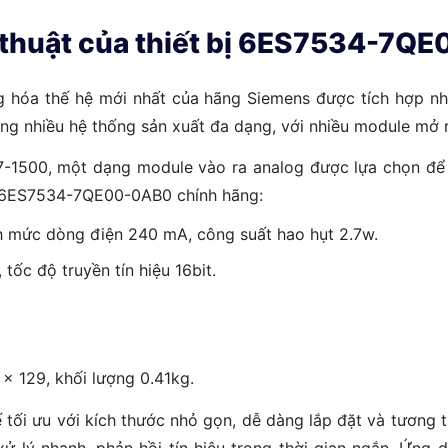
 thuật của thiết bị 6ES7534-7Q
ộng hóa thế hệ mới nhất của hãng Siemens được tích hợp n
ng nhiều hệ thống sản xuất đa dạng, với nhiều module mở 
-1500, một dạng module vào ra analog được lựa chọn để 
00 6ES7534-7QE00-0AB0 chính hãng:
nh mức dòng điện 240 mA, công suất hao hụt 2.7w.
tốc độ truyền tín hiệu 16bit.
 x 129, khối lượng 0.41kg.
 ưu với kích thước nhỏ gọn, dễ dàng lắp đặt và tương thíc
ộ xử lý nhanh, phản hồi tín hiệu trong thời gian ngắn. Ứ