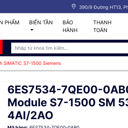
390/9 Đường HT13, Ph
N PHẨM
BIẾN TẦN
BẢO
THANH
HÀNH
TOÁN
ình SIMATIC S7-1500 Siemens
6ES7534-7QE00-0AB0
Module S7-1500 SM 5
4AI/2AO
Mã hàng:
6ES7534-7QE00-0AB0