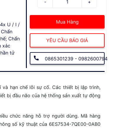
Mua Hàng
x U / I /
; Chẩn
thế; Chẩn
YÊU CẦU BÁO GIÁ
h xác
phần tử
0865301239 - 0982600794
 hạn chế lỗi sự cố. Các thiết bị lập trình,
hiết bị đầu não của hệ thống sản xuất tự động
nhiều chức năng hỗ trợ người dùng. Mã hàng
 thông số kỹ thuật của 6ES7534-7QE00-0AB0