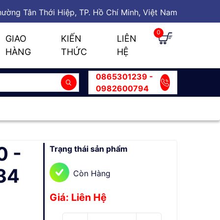
ường Tân Thới Hiệp, TP. Hồ Chí Minh, Việt Nam
0
GIAO
KIẾN
LIÊN
HÀNG
THỨC
HỆ
0865301239 -
0982600794
 -
Trạng thái sản phẩm
34
Còn Hàng
Giá: Liên Hệ