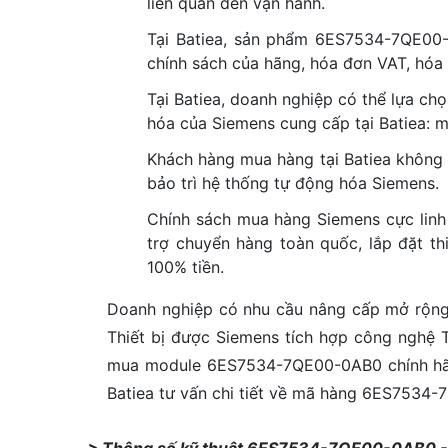
liên quan đến vận hành.
Tại Batiea, sản phẩm 6ES7534-7QE00
chính sách của hãng, hóa đơn VAT, hóa
Tại Batiea, doanh nghiệp có thể lựa ch
hóa của Siemens cung cấp tại Batiea: m
Khách hàng mua hàng tại Batiea không 
bảo trì hệ thống tự động hóa Siemens.
Chính sách mua hàng Siemens cực linh h
trợ chuyển hàng toàn quốc, lắp đặt th
100% tiền.
Doanh nghiệp có nhu cầu nâng cấp mở rộng
Thiết bị được Siemens tích hợp công nghệ TI
mua module 6ES7534-7QE00-0AB0 chính hãng 
Batiea tư vấn chi tiết về mã hàng 6ES7534-
> Thông số kỹ thuật 6ES7534-7QE00-0AB0 