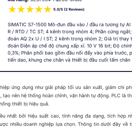
☆
☆
☆
☆
☆
5.0/5 (2 Reviews)
SIMATIC S7-1500 Mô-đun đầu vào / đầu ra tương tự AI 4
R / RTD / TC ST; 4 kênh trong nhóm 4; Phần cứng ngắt
đoán AQ 2x U / I ST; 2 kênh trong nhóm 2; Giá trị thay 
đoán Điện áp chế độ chung xấp xỉ. 10 V 16 bit; Độ chín
0,3%; Phân phối bao gồm đầu nối đẩy vào phía trước, 
tiến dao, khung che chắn và thiết bị đầu cuối tấm chắn
p ứng dụng như giải pháp tối ưu sản xuất, giảm chi phí và
p, tạo nên hệ thống hoàn chỉnh, vận hành tự động. PLC là t
hống thiết bị hiệu quả.
ều nhất bởi hiệu suất cao, tính năng đa dạng, tích hợp 
c nhiều doanh nghiệp lựa chọn. Thông tin dưới đây về