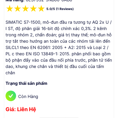
☆
☆
☆
☆
☆
5.0/5 (1 Reviews)
SIMATIC S7-1500, mô-đun đầu ra tương tự AQ 2x U /
I ST, độ phân giải 16-bit độ chính xác 0,3%. 2 kênh
trong nhóm 2, chẩn đoán; giá trị thay thế; mô-đun hỗ
trợ tắt theo hướng an toàn của các nhóm tải lên đến
SILCL1 theo EN 62061: 2005 + A2: 2015 và Loại 2 /
PL c theo EN ISO 13849-1: 2015. phân phối bao gồm
bộ phận đẩy vào của đầu nối phía trước, phần tử tiến
dao, khung che chắn và thiết bị đầu cuối của tấm
chắn
Trạng thái sản phẩm
Còn Hàng
Giá: Liên Hệ