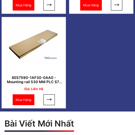
Mua Hàng
Mua Hàng
6ES7590-1AF30-0AA0 -
Mounting rail 530 MM PLC S7-
1500
Giá: Liên Hệ
Mua Hàng
Bài Viết Mới Nhất