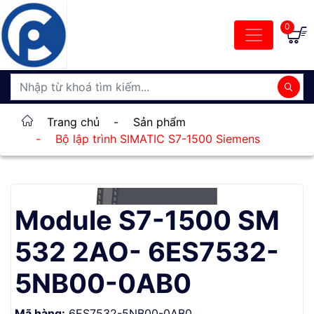
0
Trang chủ
-
Sản phẩm
-
Bộ lập trình SIMATIC S7-1500 Siemens
Module S7-1500 SM
532 2AO- 6ES7532-
5NB00-0AB0
Mã hàng:
6ES7532-5NB00-0AB0