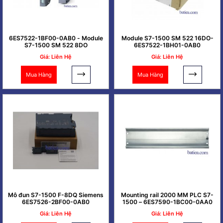
6ES7522-1BF00-0AB0 - Module
Module S7-1500 SM 522 16DO-
S7-1500 SM 522 8DO
6ES7522-1BH01-0AB0
Giá: Liên Hệ
Giá: Liên Hệ
Mua Hàng
Mua Hàng
Mô đun S7-1500 F-8DQ Siemens
Mounting rail 2000 MM PLC S7-
6ES7526-2BF00-0AB0
1500 – 6ES7590-1BC00-0AA0
Giá: Liên Hệ
Giá: Liên Hệ