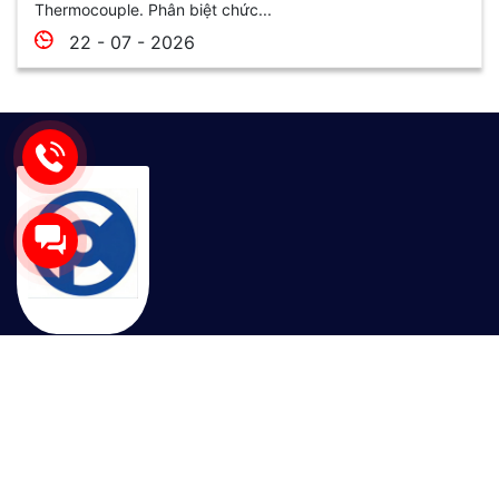
Thermocouple. Phân biệt chức...
22 - 07 - 2026
Sau nhiều năm phát triển, công ty GPTEK trở thành nhà
cung cấp thiết bị điện tự động được khách hàng tin
dùng trên khắp cả nước. Với sự chất lượng trong sản
phẩm cốt lõi và uy tín trong kinh doanh, GPTEK cam
kết đồng hành cùng Quý khách hàng trên chặng đường