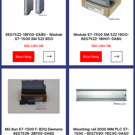
6ES7522-1BF00-0AB0 - Module
Module S7-1500 SM 522 16DO-
S7-1500 SM 522 8DO
6ES7522-1BH01-0AB0
Giá: Liên Hệ
Giá: Liên Hệ
Mua Hàng
Mua Hàng
Mô đun S7-1500 F-8DQ Siemens
Mounting rail 2000 MM PLC S7-
6ES7526-2BF00-0AB0
1500 – 6ES7590-1BC00-0AA0