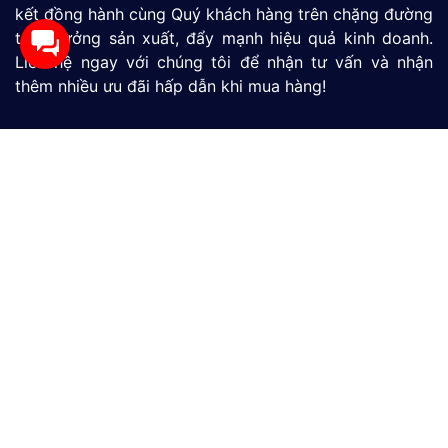
kết đồng hành cùng Quý khách hàng trên chặng đường
tăng tưởng sản xuất, đẩy mạnh hiệu quả kinh doanh.
Liên hệ ngay với chúng tôi để nhận tư vấn và nhận
thêm nhiều ưu đãi hấp dẫn khi mua hàng!
Màn Hình HMI
SIMATIC S7-1200
SIMATIC S7-1500
LOGO
Thiết Bị Đo Lưu Lượng
Thiết Bị Đo Áp Suất
Thiết Bị Đo Mức Nước
CÔNG TY TNHH THƯƠNG MẠI VÀ DỊCH VỤ CÔNG
NGHỆ MỚI GP
390/9 Đường HT13, Phường Tân Thới Hiệp, TP. Hồ Chí
Minh, Việt Nam
(028)73039392