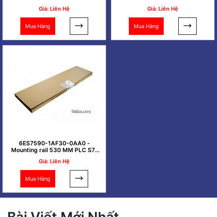
Giá: Liên Hệ
Giá: Liên Hệ
Mua Hàng
Mua Hàng
6ES7590-1AF30-0AA0 -
Mounting rail 530 MM PLC S7-
1500
Giá: Liên Hệ
Mua Hàng
Bài Viết Mới Nhất