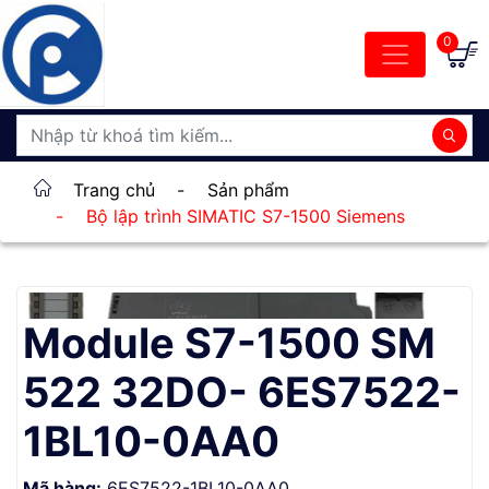
0
Trang chủ
-
Sản phẩm
-
Bộ lập trình SIMATIC S7-1500 Siemens
Module S7-1500 SM
522 32DO- 6ES7522-
1BL10-0AA0
Mã hàng:
6ES7522-1BL10-0AA0