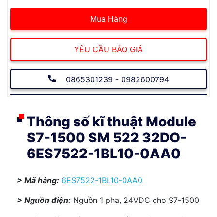
Mua Hàng
YÊU CẦU BÁO GIÁ
0865301239 - 0982600794
Thông số kĩ thuật Module
S7-1500 SM 522 32DO-
6ES7522-1BL10-0AA0
> Mã hàng:
6ES7522-1BL10-0AA0
> Nguồn điện:
Nguồn 1 pha, 24VDC cho S7-1500