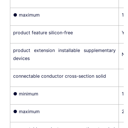
● maximum
10
product feature silicon-free
Ye
product extension installable supplementary
No
devices
connectable conductor cross-section solid
● minimum
1 
● maximum
25