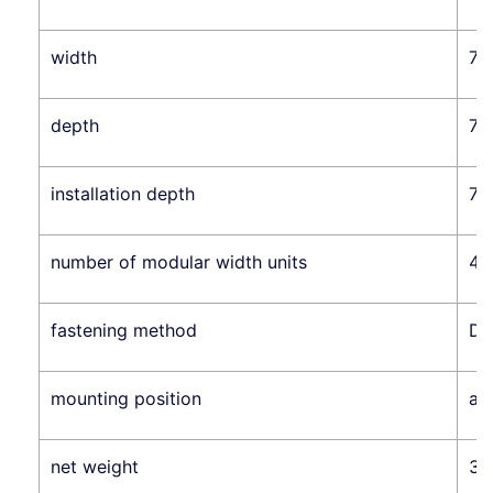
width
72
depth
76
installation depth
70
number of modular width units
4
fastening method
DIN
mounting position
an
net weight
36