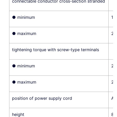
connectable conductor cross-section stranded
● minimum
1 
● maximum
25
tightening torque with screw-type terminals
● minimum
2 
● maximum
2 
position of power supply cord
An
height
84