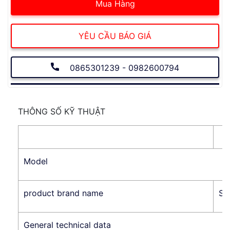
Mua Hàng
YÊU CẦU BÁO GIÁ
0865301239 - 0982600794
THÔNG SỐ KỸ THUẬT
Model
product brand name
SI
General technical data