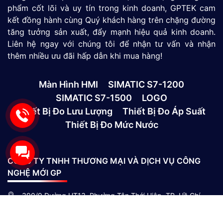
phẩm cốt lõi và uy tín trong kinh doanh, GPTEK cam
kết đồng hành cùng Quý khách hàng trên chặng đường
tăng tưởng sản xuất, đẩy mạnh hiệu quả kinh doanh.
Liên hệ ngay với chúng tôi để nhận tư vấn và nhận
thêm nhiều ưu đãi hấp dẫn khi mua hàng!
Màn Hình HMI
SIMATIC S7-1200
SIMATIC S7-1500
LOGO
Thiết Bị Đo Lưu Lượng
Thiết Bị Đo Áp Suất
Thiết Bị Đo Mức Nước
CÔNG TY TNHH THƯƠNG MẠI VÀ DỊCH VỤ CÔNG
NGHỆ MỚI GP
390/9 Đường HT13, Phường Tân Thới Hiệp, TP. Hồ Chí
Minh, Việt Nam
(028)73039392