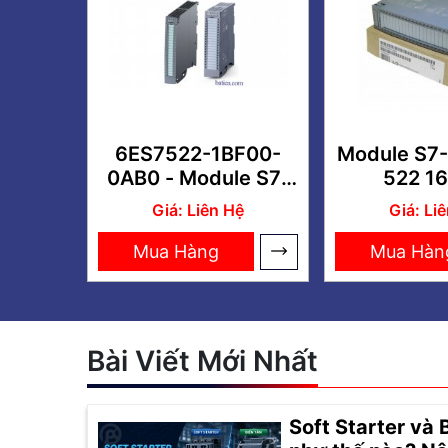
6ES7522-1BF00-
Module S7
0AB0 - Module S7-
522 1
1500 SM 522 8DO
6ES7522-
Giá: Liên Hệ
Giá: Li
0A
Mua Hàng
Mua Hàn
Bài Viết Mới Nhất
Soft Starter và 