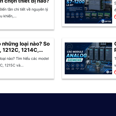
n chọn thiết bị nào?
S
Biến tần chi tiết về nguyên lý
đ
 khiển,...
 những loại nào? So
, 1212C, 1214C,
oại nào? Tìm hiểu các model
T
C, 1215C và...
v