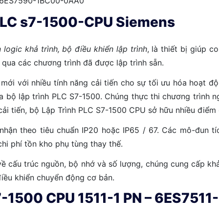
– 6ES7590-1BC00-0AA0
h PLC s7-1500-CPU Siemens
 logic khả trình, bộ điều khiển lập trình
, là thiết bị giúp 
ua các chương trình đã được lập trình sẵn.
ệ mới với nhiều tính năng cải tiến cho sự tối ưu hóa hoạt 
ủa bộ lập trình PLC S7-1500. Chúng thực thi chương trình 
cải tiến, bộ Lập Trình PLC S7-1500 CPU sở hữu nhiều điểm 
ận theo tiêu chuẩn IP20 hoặc IP65 / 67. Các mô-đun tích
hi phí tồn kho phụ tùng thay thế.
cấu trúc nguồn, bộ nhớ và số lượng, chúng cung cấp khả 
điều khiển chuyển động cơ bản.
S7-1500 CPU 1511-1 PN – 6ES75