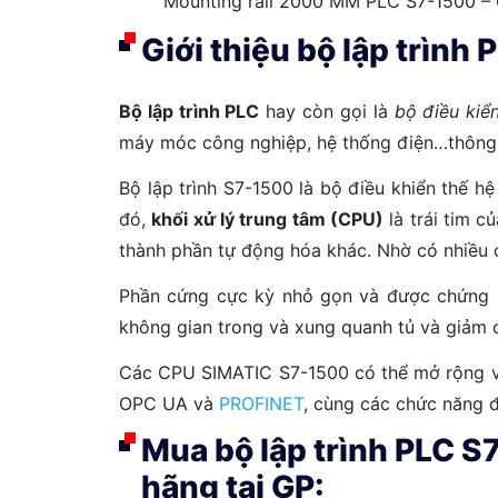
Mounting rail 2000 MM PLC S7-1500 
Giới thiệu bộ lập trìn
Bộ lập trình PLC
hay còn gọi là
bộ điều kiển
máy móc công nghiệp, hệ thống điện…thông q
Bộ lập trình S7-1500 là bộ điều khiển thế h
đó,
khối xử lý trung tâm (CPU)
là trái tim c
thành phần tự động hóa khác. Nhờ có nhiều 
Phần cứng cực kỳ nhỏ gọn và được chứng nh
không gian trong và xung quanh tủ và giảm c
Các CPU SIMATIC S7-1500 có thể mở rộng về 
OPC UA và
PROFINET
, cùng các chức năng 
Mua bộ lập trình PLC 
hãng tại GP: