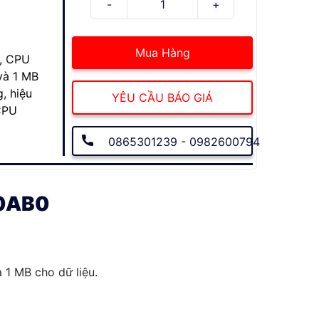
Mua Hàng
, CPU
và 1 MB
, hiệu
YÊU CẦU BÁO GIÁ
CPU
0865301239 - 0982600794
-0AB0
 1 MB cho dữ liệu.