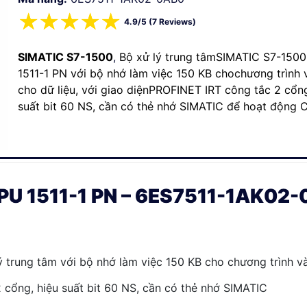
☆
☆
☆
☆
☆
4.9/5 (7 Reviews)
SIMATIC S7-1500
,
Bộ xử lý trung tâm
SIMATIC S7-1500
1511-1 PN với bộ nhớ làm việc 150 KB cho
chương trình 
cho dữ
liệu, với giao
diện
PROFINET IRT công tắc 2 cổng
suất bit 60 NS, cần có thẻ nhớ SIMATIC
để hoạt động 
PU 1511-1 PN – 6ES7511-1AK02
ý trung tâm với bộ nhớ làm việc 150 KB cho chương trình và
 cổng, hiệu suất bit 60 NS, cần có thẻ nhớ SIMATIC