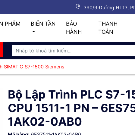
390/9 Đường HT13, Ph
N PHẨM
BIẾN TẦN
BẢO
THANH
HÀNH
TOÁN
ình SIMATIC S7-1500 Siemens
Bộ Lập Trình PLC S7-
CPU 1511-1 PN – 6ES7
1AK02-0AB0
Mã hàng:
6ES7511-1AK02-0AB0