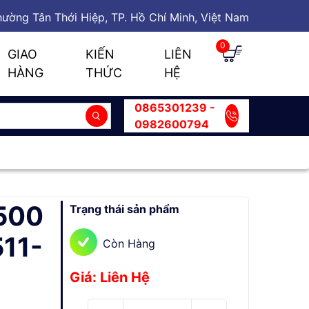
ường Tân Thới Hiệp, TP. Hồ Chí Minh, Việt Nam
0
GIAO
KIẾN
LIÊN
HÀNG
THỨC
HỆ
0865301239 -
0982600794
1500
Trạng thái sản phẩm
511-
Còn Hàng
Giá: Liên Hệ