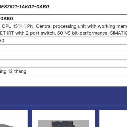
– 6ES7511-1AK02-0AB0
-0AB0
 CPU 1511-1 PN, Central processing unit with working memo
NET IRT with 2 port switch, 60 NS bit-performance, SIMAT
,50
ãng 12 tháng