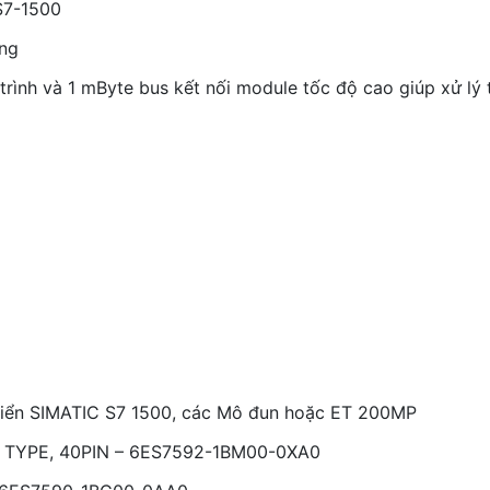
S7-1500
ổng
rình và 1 mByte bus kết nối module tốc độ cao giúp xử lý t
khiển SIMATIC S7 1500, các Mô đun hoặc ET 200MP
TYPE, 40PIN – 6ES7592-1BM00-0XA0