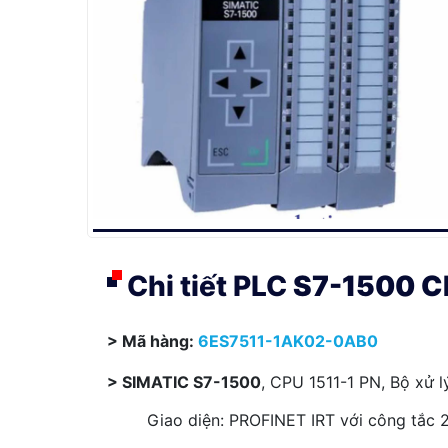
Chi tiết PLC
S7-1500 C
> Mã hàng:
6ES7511-1AK02-0AB0
> SIMATIC S7-1500
, CPU 1511-1 PN, Bộ xử l
Giao diện: PROFINET IRT với công tắc 2