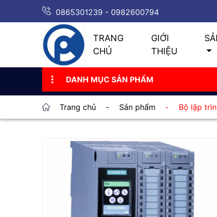
0865301239 - 0982600794
TRANG
GIỚI
SẢ
CHỦ
THIỆU
DANH MỤC SẢN PHẨM
Trang chủ
-
Sản phẩm
-
Bộ lập tr