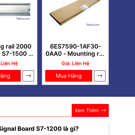
g rail 2000
6ES7590-1AF30-
 S7-1500 –
0AA0 - Mounting rail
90-1BC00-
530 MM PLC S7-
 Liên Hệ
Giá: Liên Hệ
AA0
1500
Hàng
Mua Hàng
Xem Thêm
Signal Board S7-1200 là gì?