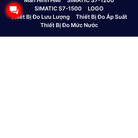
Màn Hình HMI
SIMATIC S7-1200
SIMATIC S7-1500
LOGO
Thiết Bị Đo Lưu Lượng
Thiết Bị Đo Áp Suất
Thiết Bị Đo Mức Nước
CÔNG TY TNHH THƯƠNG MẠI VÀ DỊCH VỤ CÔNG
NGHỆ MỚI GP
390/9 Đường HT13, Phường Tân Thới Hiệp, TP. Hồ Chí
Minh, Việt Nam
(028)73039392
0865301239 - 0982600794
info@gptek.vn
-
info@gptek.vn
CHÍNH SÁCH MUA HÀNG
Giới thiệu công ty