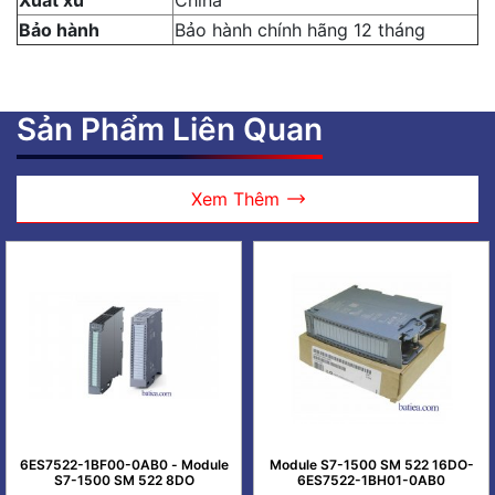
Xuất xứ
China
Bảo hành
Bảo hành chính hãng 12 tháng
Sản Phẩm Liên Quan
Xem Thêm
6ES7522-1BF00-0AB0 - Module
Module S7-1500 SM 522 16DO-
S7-1500 SM 522 8DO
6ES7522-1BH01-0AB0