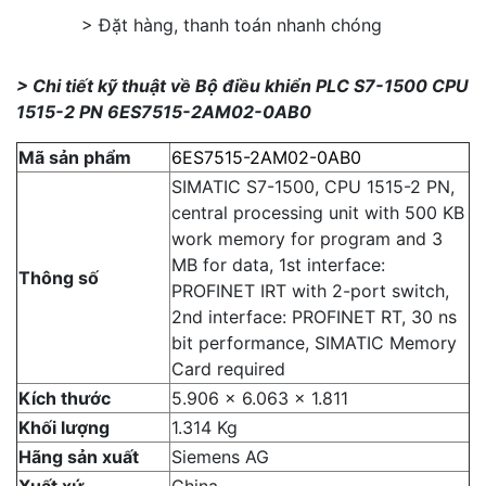
> Đặt hàng, thanh toán nhanh chóng
> Chi tiết kỹ thuật về Bộ điều khiển PLC S7-1500 CPU
1515-2 PN 6ES7515-2AM02-0AB0
Mã sản phẩm
6ES7515-2AM02-0AB0
SIMATIC S7-1500, CPU 1515-2 PN,
central processing unit with 500 KB
work memory for program and 3
MB for data, 1st interface:
Thông số
PROFINET IRT with 2-port switch,
2nd interface: PROFINET RT, 30 ns
bit performance, SIMATIC Memory
Card required
Kích thước
5.906 x 6.063 x 1.811
Khối lượng
1.314 Kg
Hãng sản xuất
Siemens AG