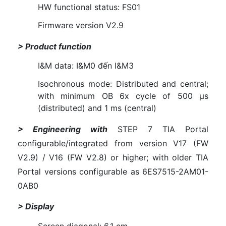
HW functional status: FS01
Firmware version V2.9
> Product function
I&M data: I&M0 đến I&M3
Isochronous mode: Distributed and central;
with minimum OB 6x cycle of 500 µs
(distributed) and 1 ms (central)
> Engineering with
STEP 7 TIA Portal
configurable/integrated from version V17 (FW
V2.9) / V16 (FW V2.8) or higher; with older TIA
Portal versions configurable as 6ES7515-2AM01-
0AB0
> Display
Screen diagonal: 6.1 cm