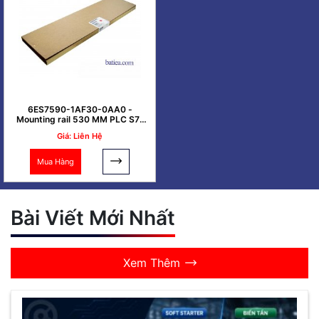
6ES7590-1AF30-0AA0 -
Mounting rail 530 MM PLC S7-
1500
Giá: Liên Hệ
Mua Hàng
Bài Viết Mới Nhất
Xem Thêm