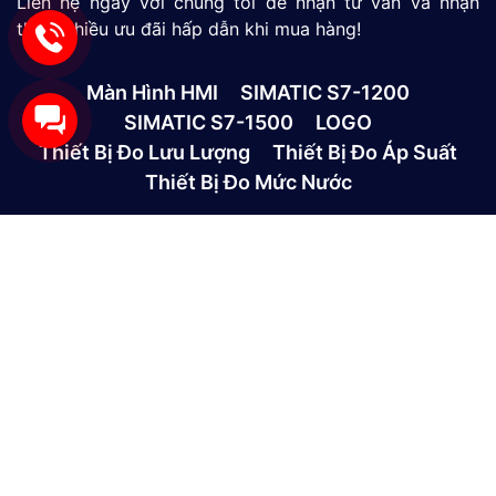
Liên hệ ngay với chúng tôi để nhận tư vấn và nhận
thêm nhiều ưu đãi hấp dẫn khi mua hàng!
Màn Hình HMI
SIMATIC S7-1200
SIMATIC S7-1500
LOGO
Thiết Bị Đo Lưu Lượng
Thiết Bị Đo Áp Suất
Thiết Bị Đo Mức Nước
CÔNG TY TNHH THƯƠNG MẠI VÀ DỊCH VỤ CÔNG
NGHỆ MỚI GP
390/9 Đường HT13, Phường Tân Thới Hiệp, TP. Hồ Chí
Minh, Việt Nam
(028)73039392
0865301239 - 0982600794
info@gptek.vn
-
info@gptek.vn