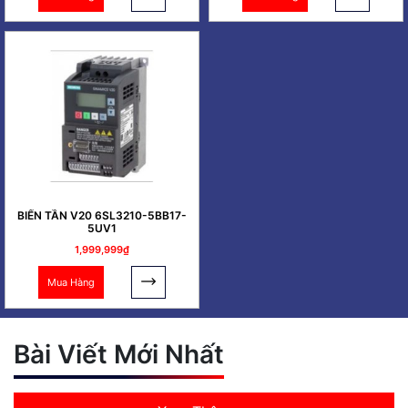
BIẾN TẦN V20 6SL3210-5BB17-
5UV1
1,999,999₫
Mua Hàng
Bài Viết Mới Nhất