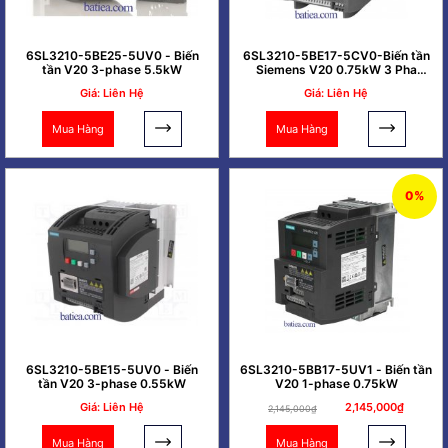
6SL3210-5BE25-5UV0 - Biến
6SL3210-5BE17-5CV0-Biến tần
tần V20 3-phase 5.5kW
Siemens V20 0.75kW 3 Pha
380V
Giá: Liên Hệ
Giá: Liên Hệ
Mua Hàng
Mua Hàng
0%
6SL3210-5BE15-5UV0 - Biến
6SL3210-5BB17-5UV1 - Biến tần
tần V20 3-phase 0.55kW
V20 1-phase 0.75kW
Giá: Liên Hệ
2,145,000₫
2,145,000₫
Mua Hàng
Mua Hàng