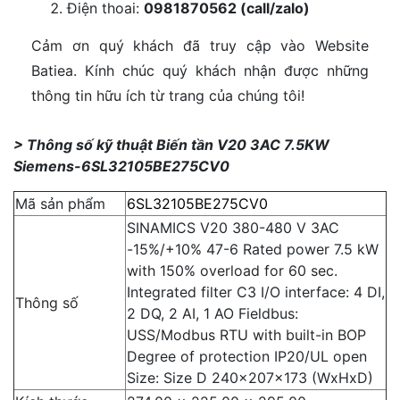
Điện thoai:
0981870562 (call/zalo)
Cảm ơn quý khách đã truy cập vào Website
Batiea. Kính chúc quý khách nhận được những
thông tin hữu ích từ trang của chúng tôi!
> Thông số kỹ thuật Biến tần V20 3AC 7.5KW
Siemens-6SL32105BE275CV0
Mã sản phẩm
6SL32105BE275CV0
SINAMICS V20 380-480 V 3AC
-15%/+10% 47-6 Rated power 7.5 kW
with 150% overload for 60 sec.
Integrated filter C3 I/O interface: 4 DI,
Thông số
2 DQ, 2 AI, 1 AO Fieldbus:
USS/Modbus RTU with built-in BOP
Degree of protection IP20/UL open
Size: Size D 240x207x173 (WxHxD)