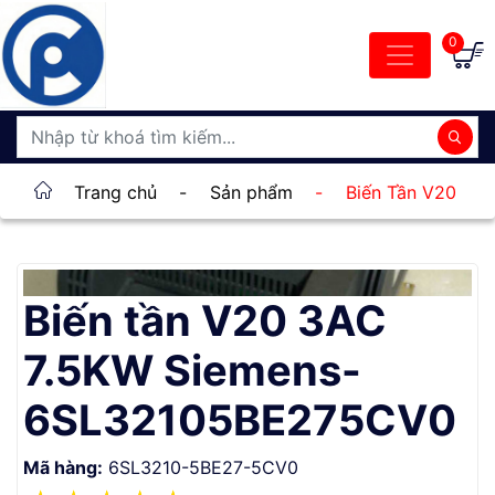
0
Trang chủ
-
Sản phẩm
-
Biến Tần V20
Biến tần V20 3AC
7.5KW Siemens-
6SL32105BE275CV0
Mã hàng:
6SL3210-5BE27-5CV0