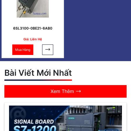
6SL3100-0BE21-6AB0
Giá: Liên Hệ
Mua Hàng
Bài Viết Mới Nhất
Xem Thêm