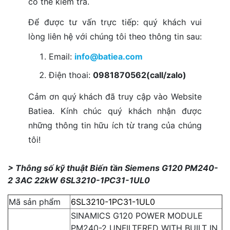
có thể kiểm tra.
Để được tư vấn trực tiếp: quý khách vui
lòng liên hệ với chúng tôi theo thông tin sau:
Email:
info@batiea.com
Điện thoai:
0981870562(call/zalo)
Cảm ơn quý khách đã truy cập vào Website
Batiea. Kính chúc quý khách nhận được
những thông tin hữu ích từ trang của chúng
tôi!
> Thông số kỹ thuật Biến tần Siemens G120 PM240-
2 3AC 22kW 6SL3210-1PC31-1UL0
Mã sản phẩm
6SL3210-1PC31-1UL0
SINAMICS G120 POWER MODULE
PM240-2 UNFILTERED WITH BUILT IN