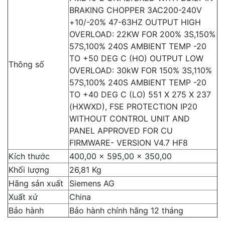
BRAKING CHOPPER 3AC200-240V
+10/-20% 47-63HZ OUTPUT HIGH
OVERLOAD: 22KW FOR 200% 3S,150%
57S,100% 240S AMBIENT TEMP -20
TO +50 DEG C (HO) OUTPUT LOW
Thông số
OVERLOAD: 30kW FOR 150% 3S,110%
57S,100% 240S AMBIENT TEMP -20
TO +40 DEG C (LO) 551 X 275 X 237
(HXWXD), FSE PROTECTION IP20
WITHOUT CONTROL UNIT AND
PANEL APPROVED FOR CU
FIRMWARE- VERSION V4.7 HF8
Kích thước
400,00 x 595,00 x 350,00
Khối lượng
26,81 Kg
Hãng sản xuất
Siemens AG
Xuất xứ
China
Bảo hành
Bảo hành chính hãng 12 tháng