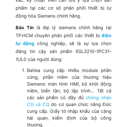
xác. Kỹ thuật viên cần lưu ý lựa chọn sản
phẩm tại các cơ sở phân phối thiết bị tự
động hóa Siemens chính hãng.
Bảo Tín
là đại lý siemens chính hãng tại
TP.HCM chuyên phân phối các thiết bị
điện
tự động
công nghiệp, sẽ là sự lựa chọn
đáng tin cậy sản phẩm 6SL3210-1PC31-
1UL0 của người dùng:
Batiea cung cấp nhiều module phần
cứng, phần mềm của thương hiệu
Siemens: màn hình HMI, bộ khởi động
mềm, biến tần, bộ lập trình… Tất cả
các sản phẩm có đầy đủ
chứng nhận
CO và CQ
do cơ quan chức năng Đức
cung cấp. Giấy tờ nhập khẩu của cảng
hải quan, kiểm định của bộ công
thương.