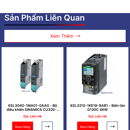
Sản Phẩm Liên Quan
Xem Thêm
6SL3040-1MA01-0AA0 - Bộ
6SL3210-1KE18-8AB1 - Biến tần
điều khiển SINAMICS CU320-2
G120C 4KW
PN
Giá: Liên Hệ
Giá: Liên Hệ
Mua Hàng
Mua Hàng