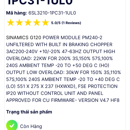
1PC31-1UL0
Mã hàng:
6SL3210-1PC31-1UL0
☆
☆
☆
☆
☆
5.0/5 (1 Reviews)
SINAMICS G120
POWER MODULE PM240-2
UNFILTERED WITH BUILT IN BRAKING CHOPPER
3AC200-240V +10/-20% 47-63HZ OUTPUT HIGH
OVERLOAD: 22KW FOR 200% 3S,150% 57S,100%
240S AMBIENT TEMP -20 TO +50 DEG C (HO)
OUTPUT LOW OVERLOAD: 30kW FOR 150% 3S,110%
57S,100% 240S AMBIENT TEMP -20 TO +40 DEG C
(LO) 551 X 275 X 237 (HXWXD), FSE PROTECTION
IP20 WITHOUT CONTROL UNIT AND PANEL
APPROVED FOR CU FIRMWARE- VERSION V4.7 HF8
Trạng thái sản phẩm
Còn Hàng