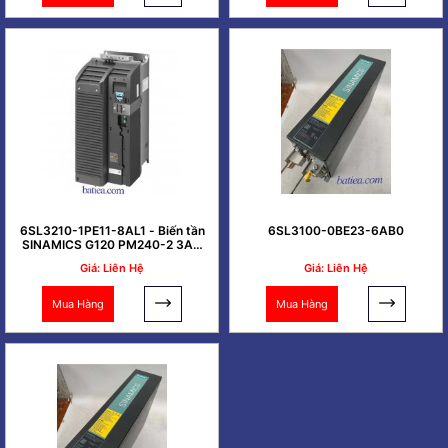
6SL3210-1PE11-8AL1 - Biến tần
6SL3100-0BE23-6AB0
SINAMICS G120 PM240-2 3AC
0.37kW
Giá: Liên Hệ
Giá: Liên Hệ
Mua Hàng
Mua Hàng