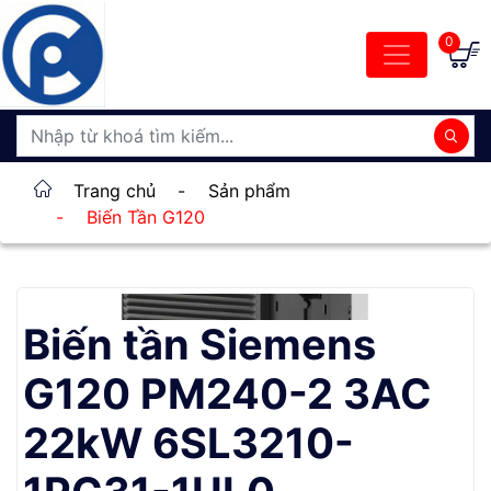
0
Trang chủ
-
Sản phẩm
-
Biến Tần G120
Biến tần Siemens
G120 PM240-2 3AC
22kW 6SL3210-