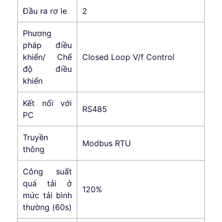
Đầu ra rơ le
2
Phương
pháp điều
khiển/ Chế
Closed Loop V/f Control
độ điều
khiển
Kết nối với
RS485
PC
Truyền
Modbus RTU
thông
Công suất
quá tải ở
120%
mức tải bình
thường (60s)