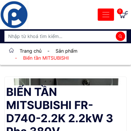
0
Trang chủ
-
Sản phẩm
-
Biến tần MITSUBISHI
BIẾN TẦN
MITSUBISHI FR-
D740-2.2K 2.2kW 3