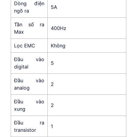
Dòng điện
5A
ngõ ra
Tần số ra
400Hz
Max
Lọc EMC
Không
Đầu vào
5
digital
Đầu vào
2
analog
Đầu vào
2
xung
Đầu ra
1
transistor