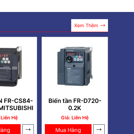
Xem Thêm
N FR-CS84-
Biến tần FR-D720-
MITSUBISHI
0.2K
 Liên Hệ
Giá: Liên Hệ
Hàng
Mua Hàng