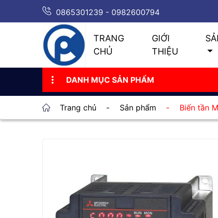
0865301239 - 0982600794
TRANG
GIỚI
SẢ
CHỦ
THIỆU
DANH MỤC SẢN PHẨM
Trang chủ
-
Sản phẩm
-
Biến tần 