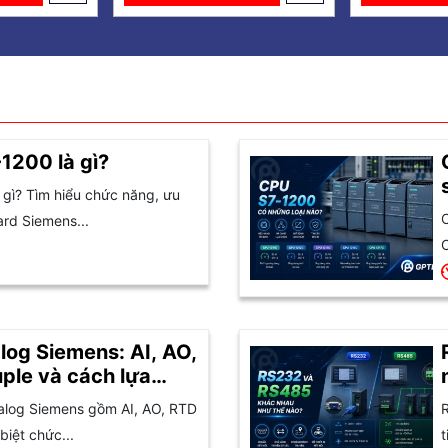
1200 là gì?
 gì? Tìm hiểu chức năng, ưu
C
ard Siemens...
C
og Siemens: AI, AO,
ple và cách lựa
alog Siemens gồm AI, AO, RTD
R
iệt chức...
t