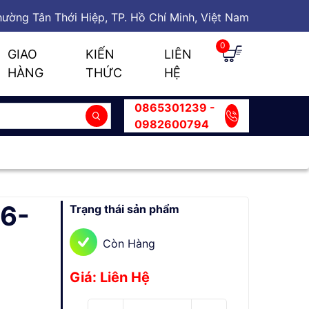
ường Tân Thới Hiệp, TP. Hồ Chí Minh, Việt Nam
0
GIAO
KIẾN
LIÊN
HÀNG
THỨC
HỆ
0865301239 -
0982600794
6-
Trạng thái sản phẩm
Còn Hàng
Giá: Liên Hệ