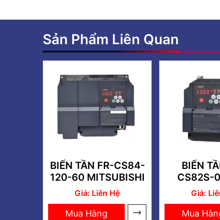
Sản Phẩm Liên Quan
BIẾN TẦN FR-CS84-
BIẾN TẦ
120-60 MITSUBISHI
CS82S-0
MITSUB
Giá: Liên Hệ
Giá: Li
Mua Hàng
Mua Hàn