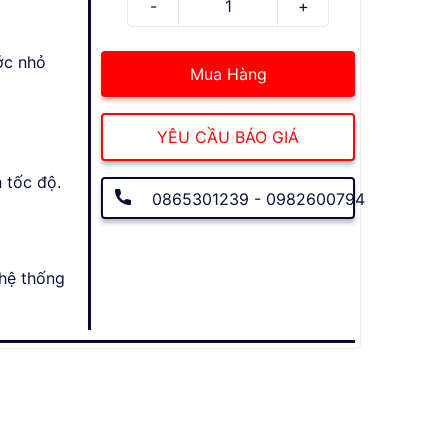
ớc nhỏ
Mua Hàng
YÊU CẦU BÁO GIÁ
 tốc độ.
0865301239 - 0982600794
 hệ thống