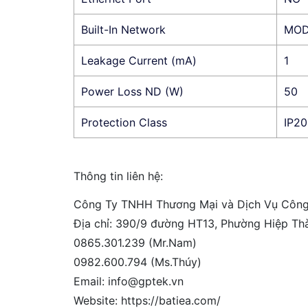
Built-In Network
MOD
Leakage Current (mA)
1
Power Loss ND (W)
50
Protection Class
IP20
Thông tin liên hệ:
Công Ty TNHH Thương Mại và Dịch Vụ Côn
Địa chỉ: 390/9 đường HT13, Phường Hiệp Th
0865.301.239 (Mr.Nam)
0982.600.794 (Ms.Thúy)
Email: info@gptek.vn
Website: https://batiea.com/