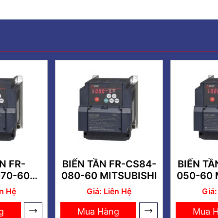
N FR-
BIẾN TẦN FR-CS84-
BIẾN TẦ
70-60
080-60 MITSUBISHI
050-60 
ISHI
ên Hệ
Giá: Liên Hệ
Giá:
g
Mua Hàng
Mua 