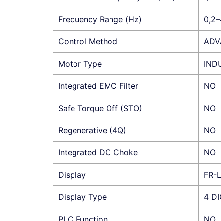
Frequency Range (Hz)
0,2
Control Method
ADV
Motor Type
IND
Integrated EMC Filter
NO
Safe Torque Off (STO)
NO
Regenerative (4Q)
NO
Integrated DC Choke
NO
Display
FR-
Display Type
4 DI
PLC Function
NO