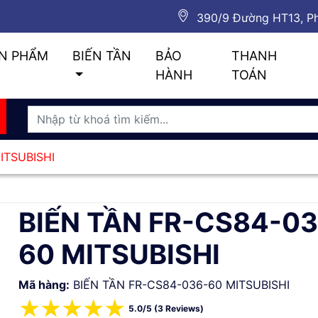
390/9 Đường HT13, Ph
N PHẨM
BIẾN TẦN
BẢO
THANH
HÀNH
TOÁN
MITSUBISHI
BIẾN TẦN FR-CS84-03
60 MITSUBISHI
Mã hàng:
BIẾN TẦN FR-CS84-036-60 MITSUBISHI
☆
☆
☆
☆
☆
5.0/5 (3 Reviews)