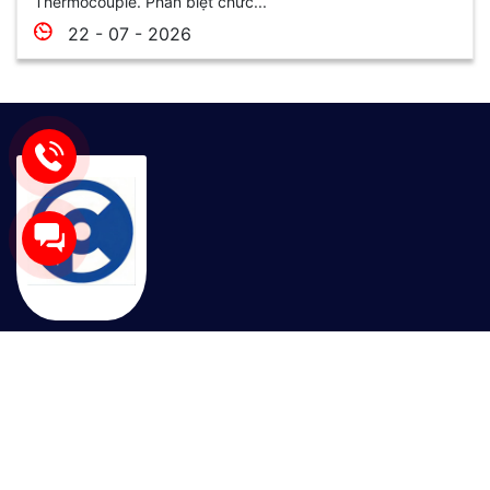
Thermocouple. Phân biệt chức...
22 - 07 - 2026
Sau nhiều năm phát triển, công ty GPTEK trở thành nhà
cung cấp thiết bị điện tự động được khách hàng tin
dùng trên khắp cả nước. Với sự chất lượng trong sản
phẩm cốt lõi và uy tín trong kinh doanh, GPTEK cam
kết đồng hành cùng Quý khách hàng trên chặng đường
tăng tưởng sản xuất, đẩy mạnh hiệu quả kinh doanh.