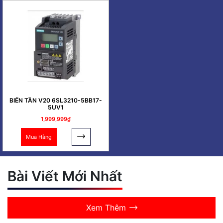
BIẾN TẦN V20 6SL3210-5BB17-
5UV1
1,999,999₫
Mua Hàng
Bài Viết Mới Nhất
Xem Thêm