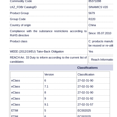
Commodity Code
85371098
LKZ_FDB/ CatalogID
SINAMICS V20
Product Group
5679
Group Code
R220
Country of origin
China
Compliance with the substance restrictions according to
Since: 05.07.2010
RoHS directive
Product class
C: products manufactu
be reused or re-utilise
WEEE (2012/19/EU) Take-Back Obligation
Yes
REACH Art. 33 Duty to inform according to the current list of
Reach Information
candidates
Classifications
Version
Classification
eClass
6
27-02-31-90
eClass
7.1
27-02-31-90
eClass
8
27-02-31-90
eClass
9
27-02-31-92
eClass
9.1
27-02-31-57
ETIM
5
EC002025
ETIM
6
EC002025