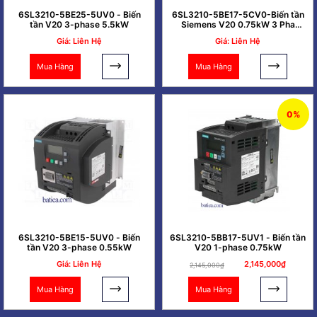
6SL3210-5BE25-5UV0 - Biến
6SL3210-5BE17-5CV0-Biến tần
tần V20 3-phase 5.5kW
Siemens V20 0.75kW 3 Pha
380V
Giá: Liên Hệ
Giá: Liên Hệ
Mua Hàng
Mua Hàng
0%
6SL3210-5BE15-5UV0 - Biến
6SL3210-5BB17-5UV1 - Biến tần
tần V20 3-phase 0.55kW
V20 1-phase 0.75kW
Giá: Liên Hệ
2,145,000₫
2,145,000₫
Mua Hàng
Mua Hàng