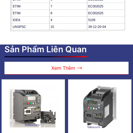
ETIM
7
EC002025
ETIM
8
EC002025
IDEA
4
5109
UNSPSC
15
39-12-20-04
Sản Phẩm Liên Quan
Xem Thêm