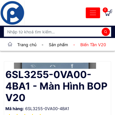
0
Trang chủ
-
Sản phẩm
-
Biến Tần V20
6SL3255-0VA00-
4BA1 - Màn Hình BOP
V20
Mã hàng:
6SL3255-0VA00-4BA1