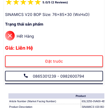
☆
☆
☆
☆
☆
5.0/5 (2 Reviews)
SINAMICS V20 BOP Size: 76x85x30 (WxHxD)
Trạng thái sản phẩm
Hết Hàng
Giá: Liên Hệ
Đặt trước
0865301239 - 0982600794
Product
Article Number (Market Facing Number)
6SL3255-0VA00-4BA1
Product Description
SINAMICS V20 BOP S