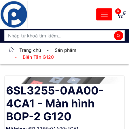
0
Trang chủ
-
Sản phẩm
-
Biến Tần G120
6SL3255-0AA00-
4CA1 - Màn hình
BOP-2 G120
Mã hàng:
6SL3255-0AA00-4CA1