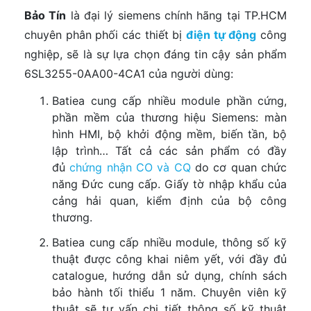
Bảo Tín
là đại lý siemens chính hãng tại TP.HCM
chuyên phân phối các thiết bị
điện tự động
công
nghiệp, sẽ là sự lựa chọn đáng tin cậy sản phẩm
6SL3255-0AA00-4CA1 của người dùng:
Batiea cung cấp nhiều module phần cứng,
phần mềm của thương hiệu Siemens: màn
hình HMI, bộ khởi động mềm, biến tần, bộ
lập trình… Tất cả các sản phẩm có đầy
đủ
chứng nhận CO và CQ
do cơ quan chức
năng Đức cung cấp. Giấy tờ nhập khẩu của
cảng hải quan, kiểm định của bộ công
thương.
Batiea cung cấp nhiều module, thông số kỹ
thuật được công khai niêm yết, với đầy đủ
catalogue, hướng dẫn sử dụng, chính sách
bảo hành tối thiểu 1 năm. Chuyên viên kỹ
thuật sẽ tư vấn chi tiết thông số kỹ thuật