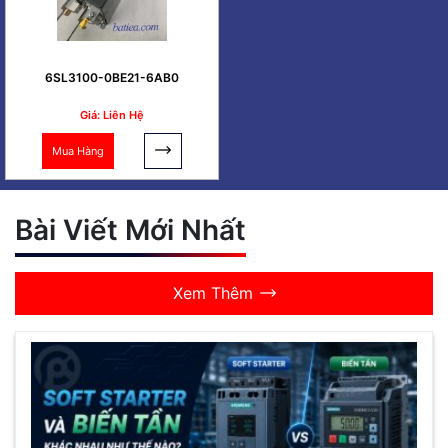
6SL3100-0BE21-6AB0
Giá: Liên Hệ
Mua Hàng
Bài Viết Mới Nhất
Xem Thêm