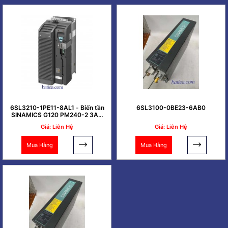
6SL3210-1PE11-8AL1 - Biến tần
6SL3100-0BE23-6AB0
SINAMICS G120 PM240-2 3AC
0.37kW
Giá: Liên Hệ
Giá: Liên Hệ
Mua Hàng
Mua Hàng