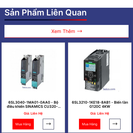
Sản Phẩm Liên Quan
Xem Thêm
6SL3040-1MA01-0AA0 - Bộ
6SL3210-1KE18-8AB1 - Biến tần
điều khiển SINAMICS CU320-2
G120C 4KW
PN
Giá: Liên Hệ
Giá: Liên Hệ
Mua Hàng
Mua Hàng