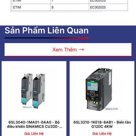
ETIM
7
EC002025
ETIM
8
EC002025
Sản Phẩm Liên Quan
Xem Thêm
6SL3040-1MA01-0AA0 - Bộ
6SL3210-1KE18-8AB1 - Biến tần
điều khiển SINAMICS CU320-2
G120C 4KW
PN
Giá: Liên Hệ
Giá: Liên Hệ