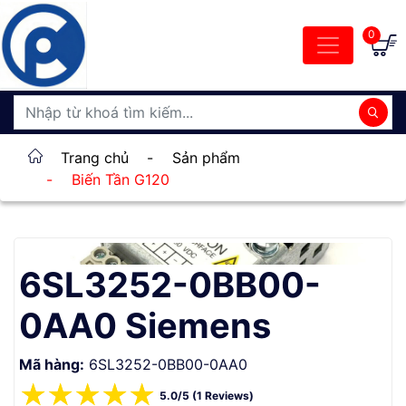
0
Trang chủ
-
Sản phẩm
-
Biến Tần G120
6SL3252-0BB00-
0AA0 Siemens
Mã hàng:
6SL3252-0BB00-0AA0
☆
☆
☆
☆
☆
5.0/5 (1 Reviews)