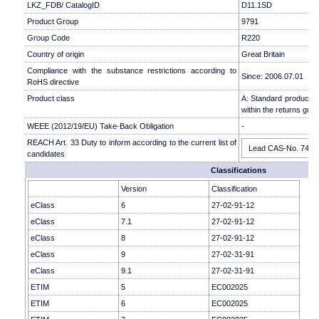
LKZ_FDB/ CatalogID
D11.1SD
Product Group
9791
Group Code
R220
Country of origin
Great Britain
Compliance with the substance restrictions according to
Since: 2006.07.01
RoHS directive
Product class
A: Standard product w
within the returns guid
WEEE (2012/19/EU) Take-Back Obligation
-
REACH Art. 33 Duty to inform according to the current list of
Lead CAS-No. 7439-9
candidates
Classifications
Version
Classification
eClass
6
27-02-91-12
eClass
7.1
27-02-91-12
eClass
8
27-02-91-12
eClass
9
27-02-31-91
eClass
9.1
27-02-31-91
ETIM
5
EC002025
ETIM
6
EC002025