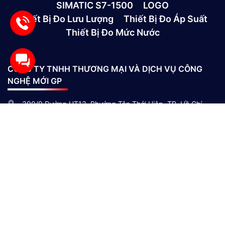
SIMATIC S7-1500
LOGO
Thiết Bị Đo Lưu Lượng
Thiết Bị Đo Áp Suất
Thiết Bị Đo Mức Nước
CÔNG TY TNHH THƯƠNG MẠI VÀ DỊCH VỤ CÔNG
NGHỆ MỚI GP
390/9 Đường HT13, Phường Tân Thới Hiệp, TP. Hồ Chí
Minh, Việt Nam
(028)73039392
0865301239 - 0982600794
info@gptek.vn
-
info@gptek.vn
CHÍNH SÁCH MUA HÀNG
Giới thiệu công ty
Chính sách giao hàng