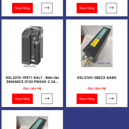
Mua Hàng
Mua Hàng
6SL3210-1PE11-8AL1 - Biến tần
6SL3100-0BE23-6AB0
SINAMICS G120 PM240-2 3AC
0.37kW
Giá: Liên Hệ
Giá: Liên Hệ
Mua Hàng
Mua Hàng