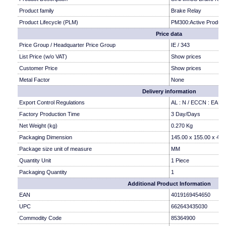
Product family
Brake Relay
Product Lifecycle (PLM)
PM300:Active Product
Price data
Price Group / Headquarter Price Group
IE / 343
List Price (w/o VAT)
Show prices
Customer Price
Show prices
Metal Factor
None
Delivery information
Export Control Regulations
AL : N / ECCN : EAR
Factory Production Time
3 Day/Days
Net Weight (kg)
0.270 Kg
Packaging Dimension
145.00 x 155.00 x 45.
Package size unit of measure
MM
Quantity Unit
1 Piece
Packaging Quantity
1
Additional Product Information
EAN
4019169454650
UPC
662643435030
Commodity Code
85364900