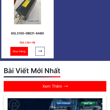
6SL3100-0BE21-6AB0
Giá: Liên Hệ
Mua Hàng
Bài Viết Mới Nhất
Xem Thêm