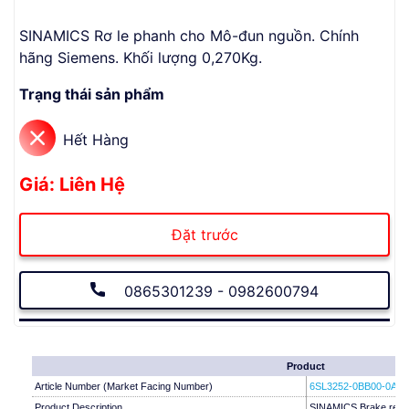
SINAMICS Rơ le phanh cho Mô-đun nguồn. Chính
hãng Siemens. Khối lượng 0,270Kg.
Trạng thái sản phẩm
Hết Hàng
Giá: Liên Hệ
Đặt trước
0865301239 - 0982600794
Product
Article Number (Market Facing Number)
6SL3252-0BB00-0AA0
Product Description
SINAMICS Brake relay