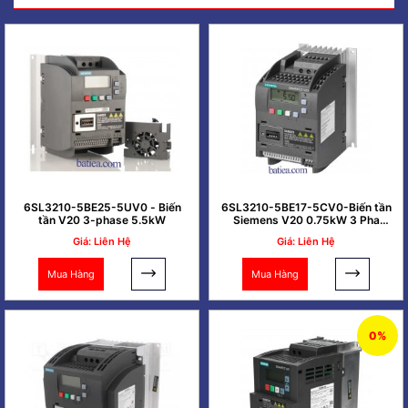
6SL3210-5BE25-5UV0 - Biến
6SL3210-5BE17-5CV0-Biến tần
tần V20 3-phase 5.5kW
Siemens V20 0.75kW 3 Pha
380V
Giá: Liên Hệ
Giá: Liên Hệ
Mua Hàng
Mua Hàng
0%