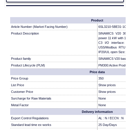
Product
Article Number (Market Facing Number)
6SL3210-5BE31-1CV
Product Description
SINAMICS V20 380-
power 11 kW with 150% 
C3 I/O interface: 
USS/Modbus RTU with
IP20/UL open Size: 
Product family
SINAMICS V20 basic 
Product Lifecycle (PLM)
PM300:Active Product
Price data
Price Group
350
List Price
Show prices
Customer Price
Show prices
Surcharge for Raw Materials
None
Metal Factor
None
Delivery information
Export Control Regulations
AL : N / ECCN : N
Standard lead time ex-works
25 Day/Days