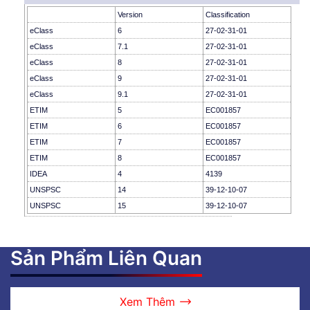
Version
Classification
eClass
6
27-02-31-01
eClass
7.1
27-02-31-01
eClass
8
27-02-31-01
eClass
9
27-02-31-01
eClass
9.1
27-02-31-01
ETIM
5
EC001857
ETIM
6
EC001857
ETIM
7
EC001857
ETIM
8
EC001857
IDEA
4
4139
UNSPSC
14
39-12-10-07
UNSPSC
15
39-12-10-07
Sản Phẩm Liên Quan
Xem Thêm