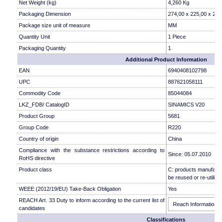
Net Weight (kg)
4,260 Kg
Packaging Dimension
274,00 x 225,00 x 295
Package size unit of measure
MM
Quantity Unit
1 Piece
Packaging Quantity
1
Additional Product Information
EAN
6940408102798
UPC
887621058111
Commodity Code
85044084
LKZ_FDB/ CatalogID
SINAMICS V20
Product Group
5681
Group Code
R220
Country of origin
China
Compliance with the substance restrictions according to
Since: 05.07.2010
RoHS directive
Product class
C: products manufactu
be reused or re-utilise
WEEE (2012/19/EU) Take-Back Obligation
Yes
REACH Art. 33 Duty to inform according to the current list of
Reach Information
candidates
Classifications