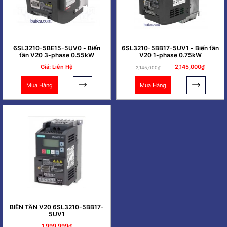
6SL3210-5BE15-5UV0 - Biến
6SL3210-5BB17-5UV1 - Biến tần
tần V20 3-phase 0.55kW
V20 1-phase 0.75kW
Giá: Liên Hệ
2,145,000₫
2,145,000₫
Mua Hàng
Mua Hàng
BIẾN TẦN V20 6SL3210-5BB17-
5UV1
1,999,999₫