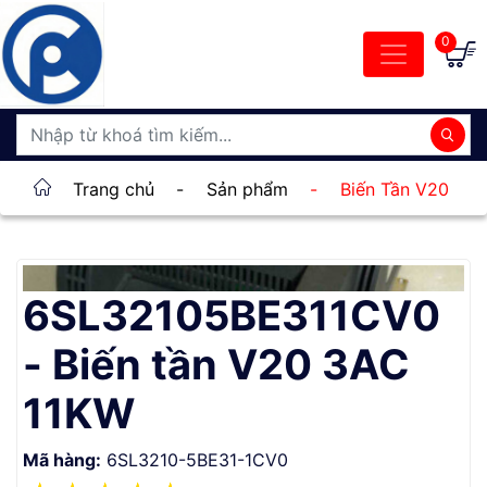
0
Trang chủ
-
Sản phẩm
-
Biến Tần V20
6SL32105BE311CV0
- Biến tần V20 3AC
11KW
Mã hàng:
6SL3210-5BE31-1CV0