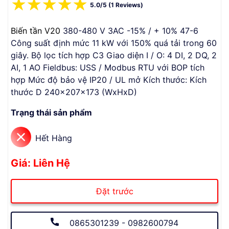
☆
☆
☆
☆
☆
5.0/5 (1 Reviews)
Biến tần V20
380-480 V 3AC -15% / + 10% 47-6
Công suất định mức 11 kW với 150% quá tải trong 60
giây. Bộ lọc tích hợp C3 Giao diện I / O: 4 DI, 2 DQ, 2
AI, 1 AO Fieldbus: USS / Modbus RTU với BOP tích
hợp Mức độ bảo vệ IP20 / UL mở Kích thước: Kích
thước D 240x207x173 (WxHxD)
Trạng thái sản phẩm
Hết Hàng
Giá: Liên Hệ
Đặt trước
0865301239 - 0982600794