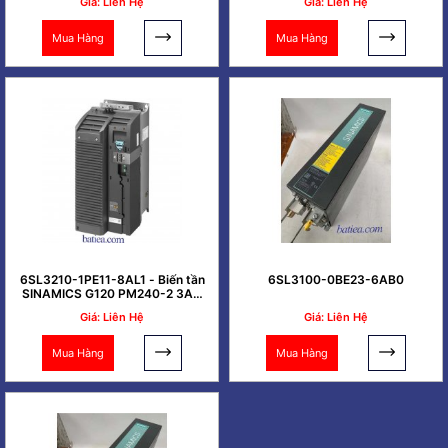
Giá: Liên Hệ
Giá: Liên Hệ
Mua Hàng
Mua Hàng
6SL3210-1PE11-8AL1 - Biến tần
6SL3100-0BE23-6AB0
SINAMICS G120 PM240-2 3AC
0.37kW
Giá: Liên Hệ
Giá: Liên Hệ
Mua Hàng
Mua Hàng