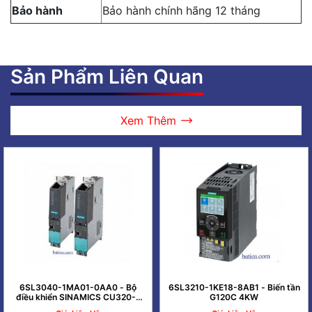
Bảo hành
Bảo hành chính hãng 12 tháng
Sản Phẩm Liên Quan
Xem Thêm
6SL3040-1MA01-0AA0 - Bộ
6SL3210-1KE18-8AB1 - Biến tần
điều khiển SINAMICS CU320-2
G120C 4KW
PN