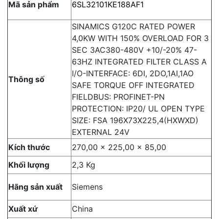
Mã sản phẩm
6SL32101KE188AF1
SINAMICS G120C RATED POWER
4,0KW WITH 150% OVERLOAD FOR 3
SEC 3AC380-480V +10/-20% 47-
63HZ INTEGRATED FILTER CLASS A
I/O-INTERFACE: 6DI, 2DO,1AI,1AO
Thông số
SAFE TORQUE OFF INTEGRATED
FIELDBUS: PROFINET-PN
PROTECTION: IP20/ UL OPEN TYPE
SIZE: FSA 196X73X225,4(HXWXD)
EXTERNAL 24V
Kích thước
270,00 x 225,00 x 85,00
Khối lượng
2,3 Kg
Hãng sản xuất
Siemens
Xuất xứ
China