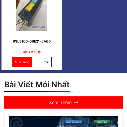
6SL3100-0BE21-6AB0
Giá: Liên Hệ
Mua Hàng
Bài Viết Mới Nhất
Xem Thêm