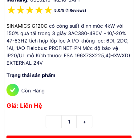
☆
☆
☆
☆
☆
5.0/5 (1 Reviews)
SINAMICS G120C
có công suất định mức 4kW với
150% quá tải trong 3 giây 3AC380-480V +10/-20%
47-63HZ tích hợp lớp lọc A I/O không lọc: 6DI, 2DO,
1AI, 1AO Fieldbus: PROFINET-PN Mức độ bảo vệ
IP20/UL mở Kích thước: FSA 196X73X225,4(HXWXD)
EXTERNAL 24V
Trạng thái sản phẩm
Còn Hàng
Giá: Liên Hệ