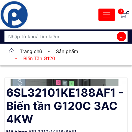
0
Trang chủ
-
Sản phẩm
-
Biến Tần G120
6SL32101KE188AF1 -
Biến tần G120C 3AC
4KW
Mã hàng:
6SL3210-1KE18-8AF1