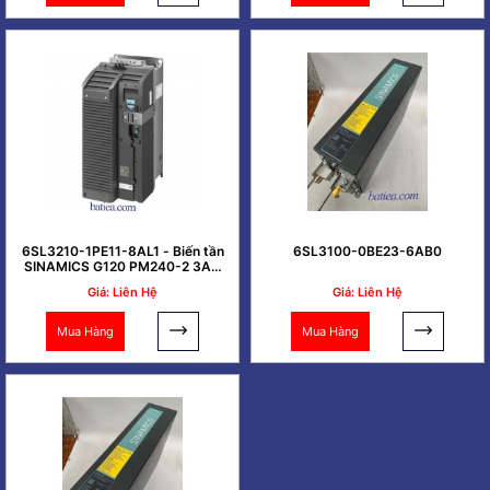
6SL3210-1PE11-8AL1 - Biến tần
6SL3100-0BE23-6AB0
SINAMICS G120 PM240-2 3AC
0.37kW
Giá: Liên Hệ
Giá: Liên Hệ
Mua Hàng
Mua Hàng