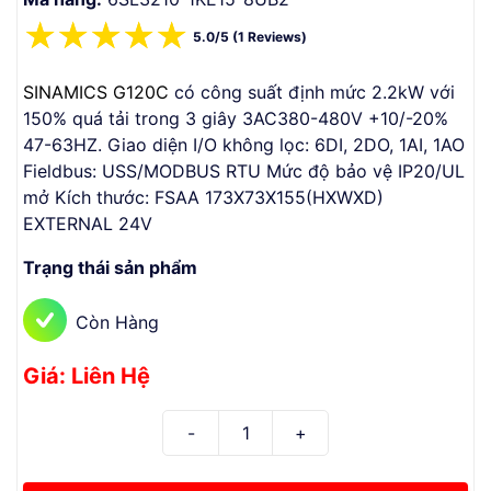
☆
☆
☆
☆
☆
5.0/5 (1 Reviews)
SINAMICS G120C
có công suất định mức 2.2kW với
150% quá tải trong 3 giây 3AC380-480V +10/-20%
47-63HZ. Giao diện I/O không lọc: 6DI, 2DO, 1AI, 1AO
Fieldbus: USS/MODBUS RTU Mức độ bảo vệ IP20/UL
mở Kích thước: FSAA 173X73X155(HXWXD)
EXTERNAL 24V
Trạng thái sản phẩm
Còn Hàng
Giá: Liên Hệ