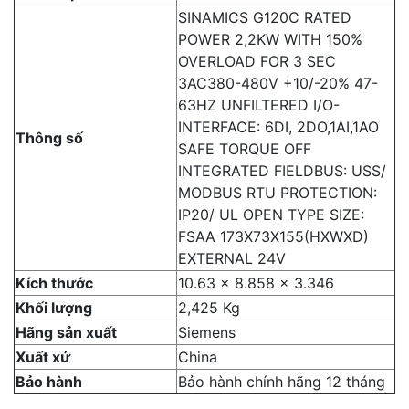
SINAMICS G120C RATED
POWER 2,2KW WITH 150%
OVERLOAD FOR 3 SEC
3AC380-480V +10/-20% 47-
63HZ UNFILTERED I/O-
INTERFACE: 6DI, 2DO,1AI,1AO
Thông số
SAFE TORQUE OFF
INTEGRATED FIELDBUS: USS/
MODBUS RTU PROTECTION:
IP20/ UL OPEN TYPE SIZE:
FSAA 173X73X155(HXWXD)
EXTERNAL 24V
Kích thước
10.63 x 8.858 x 3.346
Khối lượng
2,425 Kg
Hãng sản xuất
Siemens
Xuất xứ
China
Bảo hành
Bảo hành chính hãng 12 tháng