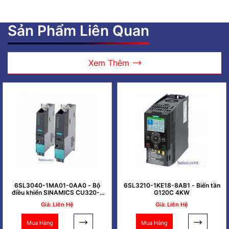
Sản Phẩm Liên Quan
Xem Thêm
6SL3040-1MA01-0AA0 - Bộ
6SL3210-1KE18-8AB1 - Biến tần
điều khiển SINAMICS CU320-2
G120C 4KW
PN
Giá: Liên Hệ
Giá: Liên Hệ
Mua Hàng
Mua Hàng