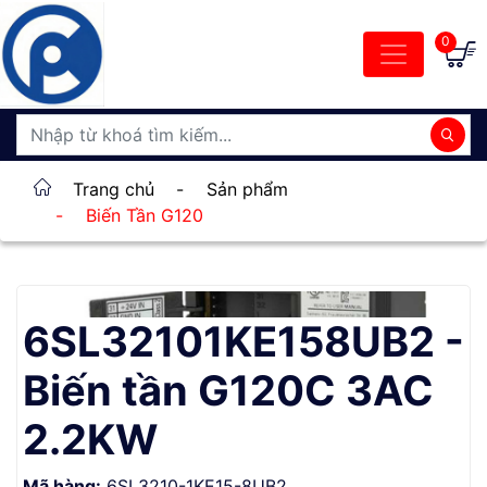
0
Trang chủ
-
Sản phẩm
-
Biến Tần G120
6SL32101KE158UB2 -
Biến tần G120C 3AC
2.2KW
Mã hàng:
6SL3210-1KE15-8UB2