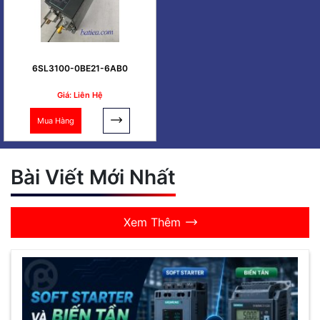
6SL3100-0BE21-6AB0
Giá: Liên Hệ
Mua Hàng
Bài Viết Mới Nhất
Xem Thêm