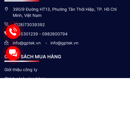
390/9 Đường HT13, Phường Tân Thới Hiệp, TP. Hồ Chí
Minh, Việt Nam
(028)73039392
0865301239 - 0982600794
info@gptek.vn
-
info@gptek.vn
CHÍNH SÁCH MUA HÀNG
Giới thiệu công ty
Chính sách giao hàng
Chính sách đổi trả và bảo hành
Hình thức thanh toán
Chính sách bảo mật thông tin khách hàng
Theo Dõi Chúng Tôi