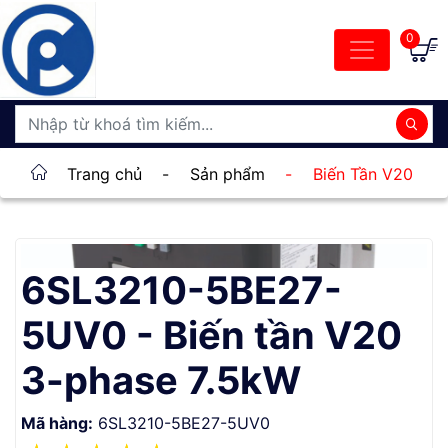
0
Trang chủ
-
Sản phẩm
-
Biến Tần V20
6SL3210-5BE27-
5UV0 - Biến tần V20
3-phase 7.5kW
Mã hàng:
6SL3210-5BE27-5UV0