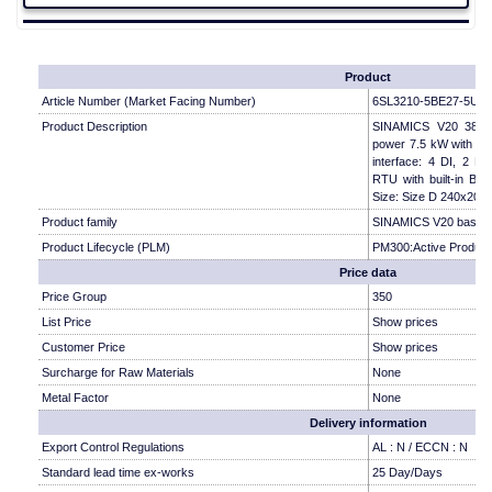
Product
Article Number (Market Facing Number)
6SL3210-5BE27-5UV
Product Description
SINAMICS V20 380-
power 7.5 kW with 150
interface: 4 DI, 2 D
RTU with built-in BO
Size: Size D 240x20
Product family
SINAMICS V20 basic 
Product Lifecycle (PLM)
PM300:Active Product
Price data
Price Group
350
List Price
Show prices
Customer Price
Show prices
Surcharge for Raw Materials
None
Metal Factor
None
Delivery information
Export Control Regulations
AL : N / ECCN : N
Standard lead time ex-works
25 Day/Days