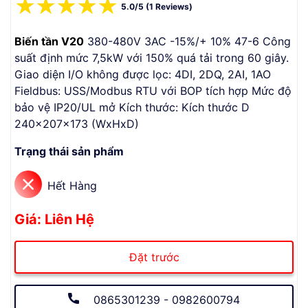
☆
☆
☆
☆
☆
5.0/5 (1 Reviews)
Biến tần V20
380-480V 3AC -15%/+ 10% 47-6 Công
suất định mức 7,5kW với 150% quá tải trong 60 giây.
Giao diện I/O không được lọc: 4DI, 2DQ, 2AI, 1AO
Fieldbus: USS/Modbus RTU với BOP tích hợp Mức độ
bảo vệ IP20/UL mở Kích thước: Kích thước D
240x207x173 (WxHxD)
Trạng thái sản phẩm
Hết Hàng
Giá: Liên Hệ
Đặt trước
0865301239 - 0982600794