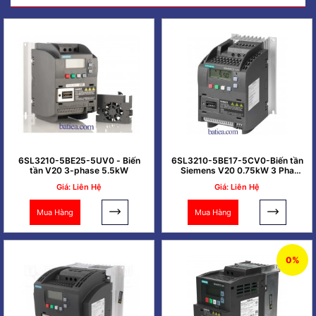
6SL3210-5BE25-5UV0 - Biến
6SL3210-5BE17-5CV0-Biến tần
tần V20 3-phase 5.5kW
Siemens V20 0.75kW 3 Pha
380V
Giá: Liên Hệ
Giá: Liên Hệ
Mua Hàng
Mua Hàng
0%