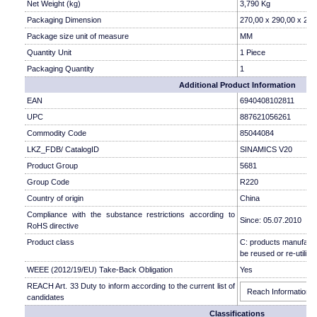
Net Weight (kg)
3,790 Kg
Packaging Dimension
270,00 x 290,00 x 230
Package size unit of measure
MM
Quantity Unit
1 Piece
Packaging Quantity
1
Additional Product Information
EAN
6940408102811
UPC
887621056261
Commodity Code
85044084
LKZ_FDB/ CatalogID
SINAMICS V20
Product Group
5681
Group Code
R220
Country of origin
China
Compliance with the substance restrictions according to
Since: 05.07.2010
RoHS directive
Product class
C: products manufactu
be reused or re-utilise
WEEE (2012/19/EU) Take-Back Obligation
Yes
REACH Art. 33 Duty to inform according to the current list of
Reach Information
candidates
Classifications