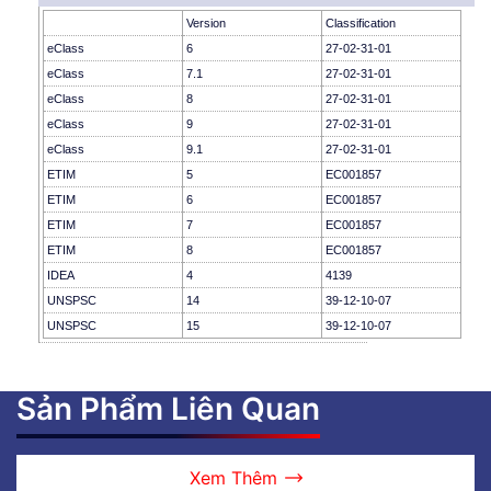
Version
Classification
eClass
6
27-02-31-01
eClass
7.1
27-02-31-01
eClass
8
27-02-31-01
eClass
9
27-02-31-01
eClass
9.1
27-02-31-01
ETIM
5
EC001857
ETIM
6
EC001857
ETIM
7
EC001857
ETIM
8
EC001857
IDEA
4
4139
UNSPSC
14
39-12-10-07
UNSPSC
15
39-12-10-07
Sản Phẩm Liên Quan
Xem Thêm