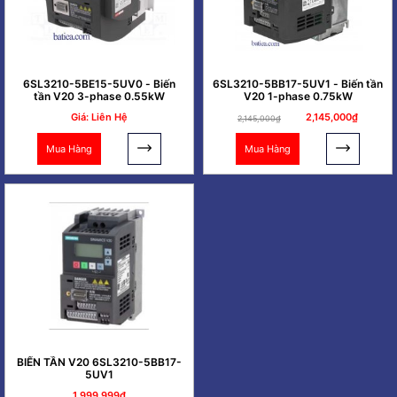
6SL3210-5BE15-5UV0 - Biến
6SL3210-5BB17-5UV1 - Biến tần
tần V20 3-phase 0.55kW
V20 1-phase 0.75kW
Giá: Liên Hệ
2,145,000₫
2,145,000₫
Mua Hàng
Mua Hàng
BIẾN TẦN V20 6SL3210-5BB17-
5UV1
1,999,999₫