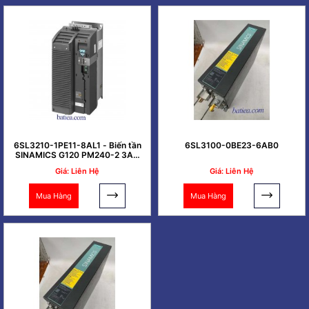
6SL3210-1PE11-8AL1 - Biến tần
6SL3100-0BE23-6AB0
SINAMICS G120 PM240-2 3AC
0.37kW
Giá: Liên Hệ
Giá: Liên Hệ
Mua Hàng
Mua Hàng