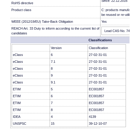
Since: 22.12.2016
RoHS directive
Product class
C: products manufactu
be reused or re-utilise
WEEE (2012/19/EU) Take-Back Obligation
Yes
REACH Art. 33 Duty to inform according to the current list of
Lead CAS-No. 7439-9
candidates
Classifications
Version
Classification
eClass
6
27-02-31-01
eClass
7.1
27-02-31-01
eClass
8
27-02-31-01
eClass
9
27-02-31-01
eClass
9.1
27-02-31-01
ETIM
5
EC001857
ETIM
6
EC001857
ETIM
7
EC001857
ETIM
8
EC001857
IDEA
4
4139
UNSPSC
15
39-12-10-07