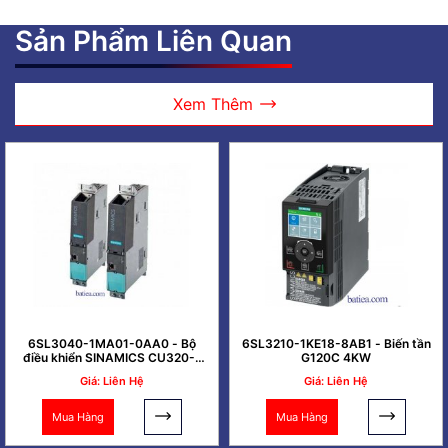
Sản Phẩm Liên Quan
Xem Thêm
6SL3040-1MA01-0AA0 - Bộ
6SL3210-1KE18-8AB1 - Biến tần
điều khiển SINAMICS CU320-2
G120C 4KW
PN
Giá: Liên Hệ
Giá: Liên Hệ
Mua Hàng
Mua Hàng