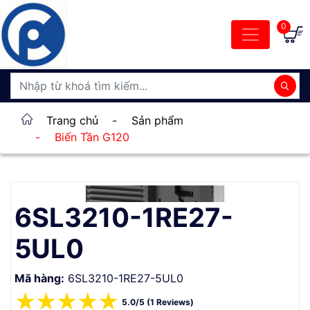
0
Trang chủ
-
Sản phẩm
-
Biến Tần G120
6SL3210-1RE27-
5UL0
Mã hàng:
6SL3210-1RE27-5UL0
☆
☆
☆
☆
☆
5.0/5 (1 Reviews)