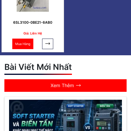
6SL3100-0BE21-6AB0
Giá: Liên Hệ
Mua Hàng
Bài Viết Mới Nhất
Xem Thêm