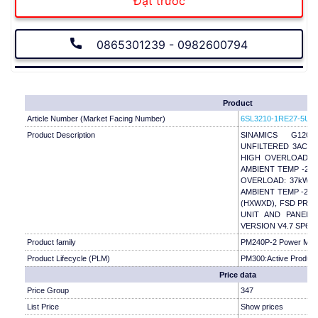
Đặt trước
0865301239 - 0982600794
Product
Article Number (Market Facing Number)
6SL3210-1RE27-5UL
Product Description
SINAMICS G120
UNFILTERED 3AC380
HIGH OVERLOAD: 3
AMBIENT TEMP -20
OVERLOAD: 37kW F
AMBIENT TEMP -20 T
(HXWXD), FSD PRO
UNIT AND PANEL
VERSION V4.7 SP6 H
Product family
PM240P-2 Power Mod
Product Lifecycle (PLM)
PM300:Active Product
Price data
Price Group
347
List Price
Show prices