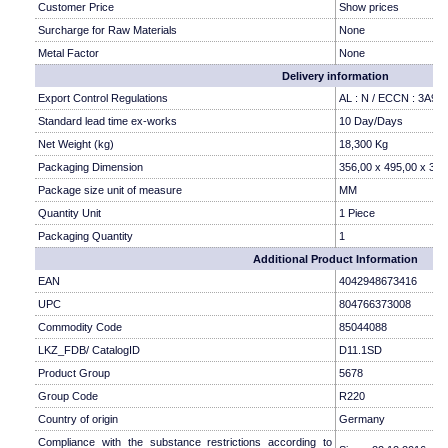
Customer Price
Show prices
Surcharge for Raw Materials
None
Metal Factor
None
Delivery information
Export Control Regulations
AL : N / ECCN : 3A99
Standard lead time ex-works
10 Day/Days
Net Weight (kg)
18,300 Kg
Packaging Dimension
356,00 x 495,00 x 300
Package size unit of measure
MM
Quantity Unit
1 Piece
Packaging Quantity
1
Additional Product Information
EAN
4042948673416
UPC
804766373008
Commodity Code
85044088
LKZ_FDB/ CatalogID
D11.1SD
Product Group
5678
Group Code
R220
Country of origin
Germany
Compliance with the substance restrictions according to