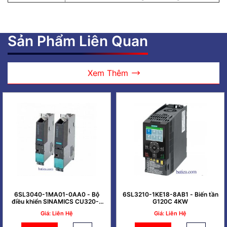
Sản Phẩm Liên Quan
Xem Thêm
6SL3040-1MA01-0AA0 - Bộ
6SL3210-1KE18-8AB1 - Biến tần
điều khiển SINAMICS CU320-2
G120C 4KW
PN
Giá: Liên Hệ
Giá: Liên Hệ