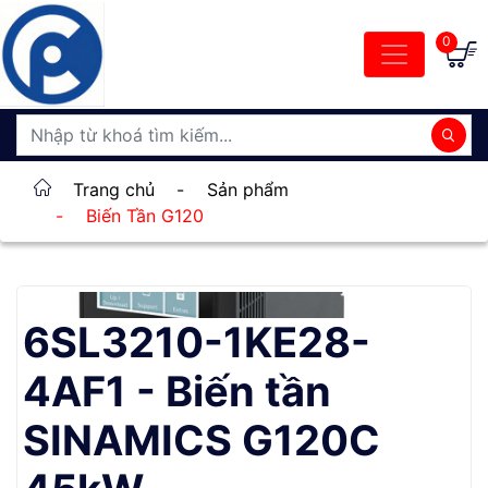
0
Trang chủ
-
Sản phẩm
-
Biến Tần G120
6SL3210-1KE28-
4AF1 - Biến tần
SINAMICS G120C