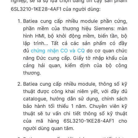
nghiệp, sẽ là sự lựa chọn đáng tin cậy sản phẩm
6SL3210-1KE28-4AF1 của người dùng:
Batiea cung cấp nhiều module phần cứng,
phần mềm của thương hiệu Siemens: màn
hình HMI, bộ khởi động mềm, biến tần, bộ
lập trình… Tất cả các sản phẩm có đầy
đủ
chứng nhận CO và CQ
do cơ quan chức
năng Đức cung cấp. Giấy tờ nhập khẩu của
cảng hải quan, kiểm định của bộ công
thương.
Batiea cung cấp nhiều module, thông số kỹ
thuật được công khai niêm yết, với đầy đủ
catalogue, hướng dẫn sử dụng, chính sách
bảo hành tối thiểu 1 năm. Chuyên viên kỹ
thuật sẽ tư vấn chi tiết thông số kỹ thuật
của mã hàng 6SL3210-1KE28-4AF1 cho
người dùng quan tâm.