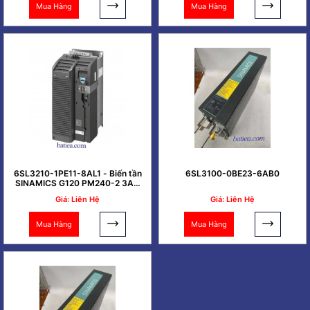
Mua Hàng
Mua Hàng
6SL3210-1PE11-8AL1 - Biến tần
6SL3100-0BE23-6AB0
SINAMICS G120 PM240-2 3AC
0.37kW
Giá: Liên Hệ
Giá: Liên Hệ
Mua Hàng
Mua Hàng