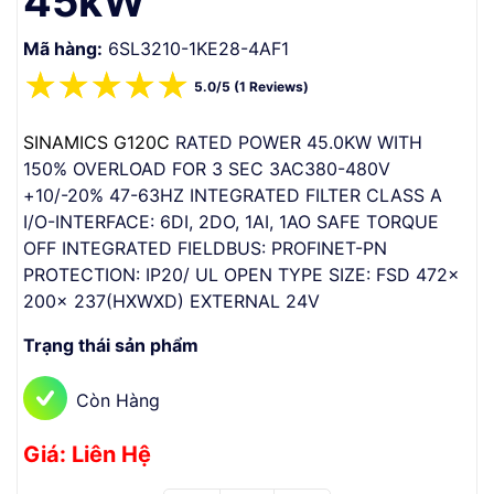
45kW
Mã hàng:
6SL3210-1KE28-4AF1
☆
☆
☆
☆
☆
5.0/5 (1 Reviews)
SINAMICS G120C
RATED POWER 45.0KW WITH
150% OVERLOAD FOR 3 SEC 3AC380-480V
+10/-20% 47-63HZ INTEGRATED FILTER CLASS A
I/O-INTERFACE: 6DI, 2DO, 1AI, 1AO SAFE TORQUE
OFF INTEGRATED FIELDBUS: PROFINET-PN
PROTECTION: IP20/ UL OPEN TYPE SIZE: FSD 472x
200x 237(HXWXD) EXTERNAL 24V
Trạng thái sản phẩm
Còn Hàng
Giá: Liên Hệ