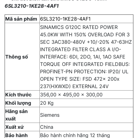
6SL3210-1KE28-4AF1
Mã sản phẩm
6SL3210-1KE28-4AF1
SINAMICS G120C RATED POWER
45.0KW WITH 150% OVERLOAD FOR 3
SEC 3AC380-480V +10/-20% 47-63HZ
INTEGRATED FILTER CLASS A I/O-
Thông số
INTERFACE: 6DI, 2DO, 1AI, 1AO SAFE
TORQUE OFF INTEGRATED FIELDBUS:
PROFINET-PN PROTECTION: IP20/ UL
OPEN TYPE SIZE: FSD 472x 200x
237(HXWXD) EXTERNAL 24V
Kích thước
356,00 x 495,00 x 300,00
Khối lượng
20 Kg
Hãng sản
Siemens
xuất
Xuất xứ
China
Bảo hành
Bảo hành chính hãng 12 tháng