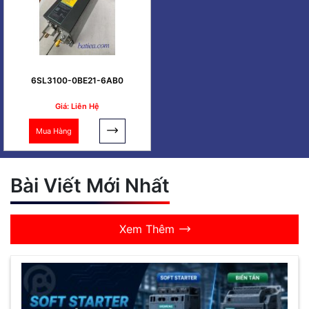
6SL3100-0BE21-6AB0
Giá: Liên Hệ
Mua Hàng
Bài Viết Mới Nhất
Xem Thêm