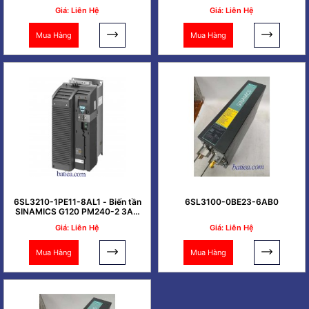
PN
Giá: Liên Hệ
Giá: Liên Hệ
Mua Hàng
Mua Hàng
6SL3210-1PE11-8AL1 - Biến tần
6SL3100-0BE23-6AB0
SINAMICS G120 PM240-2 3AC
0.37kW
Giá: Liên Hệ
Giá: Liên Hệ
Mua Hàng
Mua Hàng