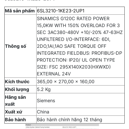
Mã sản phẩm
6SL3210-1KE23-2UP1
SINAMICS G120C RATED POWER
15,0KW WITH 150% OVERLOAD FOR 3
SEC 3AC380-480V +10/-20% 47-63HZ
UNFILTERED I/O-INTERFACE: 6DI,
Thông số
2DO,1AI,1AO SAFE TORQUE OFF
INTEGRATED FIELDBUS: PROFIBUS-DP
PROTECTION: IP20/ UL OPEN TYPE
SIZE: FSC 295X140X203(HXWXD)
EXTERNAL 24V
Kích thước
365,00 x 270,00 x 160,00
Khối lượng
5.2 Kg
Hãng sản
Siemens
xuất
Xuất xứ
China
Bảo hành
Bảo hành chính hãng 12 tháng