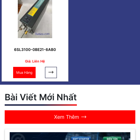
6SL3100-0BE21-6AB0
Giá: Liên Hệ
Mua Hàng
Bài Viết Mới Nhất
Xem Thêm