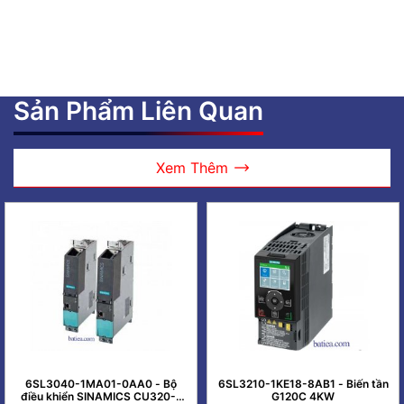
Sản Phẩm Liên Quan
Xem Thêm
6SL3040-1MA01-0AA0 - Bộ
6SL3210-1KE18-8AB1 - Biến tần
điều khiển SINAMICS CU320-2
G120C 4KW