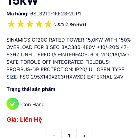
15kW
Mã hàng:
6SL3210-1KE23-2UP1
☆
☆
☆
☆
☆
5.0/5 (1 Reviews)
SINAMICS G120C
RATED POWER 15,0KW WITH 150%
OVERLOAD FOR 3 SEC 3AC380-480V +10/-20% 47-
63HZ UNFILTERED I/O-INTERFACE: 6DI, 2DO,1AI,1AO
SAFE TORQUE OFF INTEGRATED FIELDBUS:
PROFIBUS-DP PROTECTION: IP20/ UL OPEN TYPE
SIZE: FSC 295X140X203(HXWXD) EXTERNAL 24V
Trạng thái sản phẩm
Còn Hàng
Giá: Liên Hệ