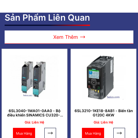
Sản Phẩm Liên Quan
Xem Thêm
6SL3040-1MA01-0AA0 - Bộ
6SL3210-1KE18-8AB1 - Biến tần
điều khiển SINAMICS CU320-2
G120C 4KW
PN
Giá: Liên Hệ
Giá: Liên Hệ
Mua Hàng
Mua Hàng