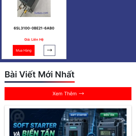
6SL3100-0BE21-6AB0
Giá: Liên Hệ
Mua Hàng
Bài Viết Mới Nhất
Xem Thêm