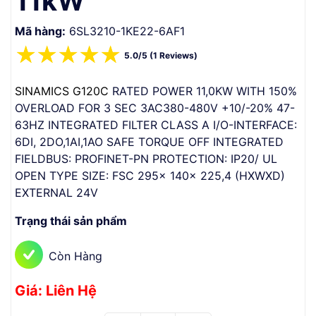
11kW
Mã hàng:
6SL3210-1KE22-6AF1
☆
☆
☆
☆
☆
5.0/5 (1 Reviews)
SINAMICS G120C
RATED POWER 11,0KW WITH 150%
OVERLOAD FOR 3 SEC 3AC380-480V +10/-20% 47-
63HZ INTEGRATED FILTER CLASS A I/O-INTERFACE:
6DI, 2DO,1AI,1AO SAFE TORQUE OFF INTEGRATED
FIELDBUS: PROFINET-PN PROTECTION: IP20/ UL
OPEN TYPE SIZE: FSC 295x 140x 225,4 (HXWXD)
EXTERNAL 24V
Trạng thái sản phẩm
Còn Hàng
Giá: Liên Hệ