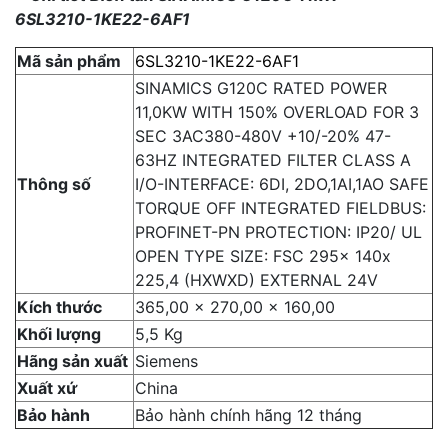
6SL3210-1KE22-6AF1
Mã sản phẩm
6SL3210-1KE22-6AF1
SINAMICS G120C RATED POWER
11,0KW WITH 150% OVERLOAD FOR 3
SEC 3AC380-480V +10/-20% 47-
63HZ INTEGRATED FILTER CLASS A
Thông số
I/O-INTERFACE: 6DI, 2DO,1AI,1AO SAFE
TORQUE OFF INTEGRATED FIELDBUS:
PROFINET-PN PROTECTION: IP20/ UL
OPEN TYPE SIZE: FSC 295x 140x
225,4 (HXWXD) EXTERNAL 24V
Kích thước
365,00 x 270,00 x 160,00
Khối lượng
5,5 Kg
Hãng sản xuất
Siemens
Xuất xứ
China
Bảo hành
Bảo hành chính hãng 12 tháng