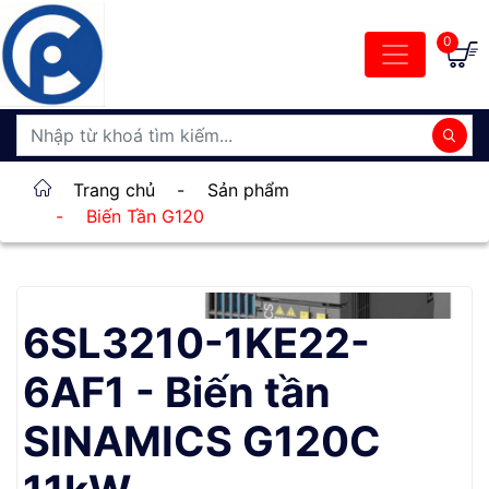
0
Trang chủ
-
Sản phẩm
-
Biến Tần G120
6SL3210-1KE22-
6AF1 - Biến tần
SINAMICS G120C