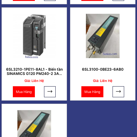
6SL3210-1PE11-8AL1 - Biến tần
6SL3100-0BE23-6AB0
SINAMICS G120 PM240-2 3AC
0.37kW
Giá: Liên Hệ
Giá: Liên Hệ
Mua Hàng
Mua Hàng