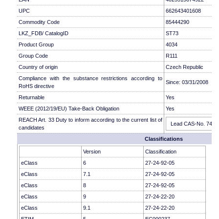
UPC
662643401608
Commodity Code
85444290
LKZ_FDB/ CatalogID
ST73
Product Group
4034
Group Code
R111
Country of origin
Czech Republic
Compliance with the substance restrictions according to
Since: 03/31/2008
RoHS directive
Returnable
Yes
WEEE (2012/19/EU) Take-Back Obligation
Yes
REACH Art. 33 Duty to inform according to the current list of
Lead CAS-No. 7439-9
candidates
Classifications
Version
Classification
eClass
6
27-24-92-05
eClass
7.1
27-24-92-05
eClass
8
27-24-92-05
eClass
9
27-24-22-20
eClass
9.1
27-24-22-20