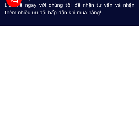
Liên hệ ngay với chúng tôi để nhận tư vấn và nhận
thêm nhiều ưu đãi hấp dẫn khi mua hàng!
Màn Hình HMI
SIMATIC S7-1200
SIMATIC S7-1500
LOGO
Thiết Bị Đo Lưu Lượng
Thiết Bị Đo Áp Suất
Thiết Bị Đo Mức Nước
CÔNG TY TNHH THƯƠNG MẠI VÀ DỊCH VỤ CÔNG
NGHỆ MỚI GP
390/9 Đường HT13, Phường Tân Thới Hiệp, TP. Hồ Chí
Minh, Việt Nam
(028)73039392
0865301239 - 0982600794
info@gptek.vn
-
info@gptek.vn