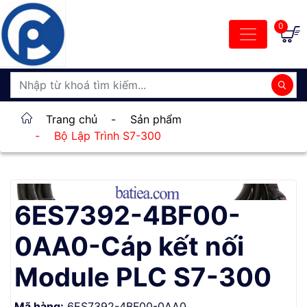
0
Trang chủ
-
Sản phẩm
-
Bộ Lập Trình S7-300
6ES7392-4BF00-
0AA0-Cáp kết nối
Module PLC S7-300
Mã hàng:
6ES7392-4BF00-0AA0