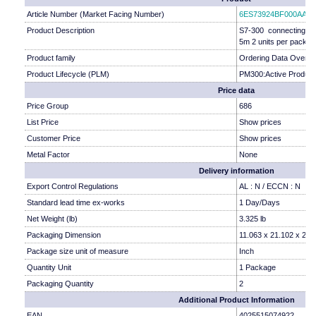
Article Number (Market Facing Number)
6ES73924BF000AA0
Product Description
S7-300 connecting ca
5m 2 units per packing
Product family
Ordering Data Overvi
Product Lifecycle (PLM)
PM300:Active Product
Price data
Price Group
686
List Price
Show prices
Customer Price
Show prices
Metal Factor
None
Delivery information
Export Control Regulations
AL : N / ECCN : N
Standard lead time ex-works
1 Day/Days
Net Weight (lb)
3.325 lb
Packaging Dimension
11.063 x 21.102 x 2.2
Package size unit of measure
Inch
Quantity Unit
1 Package
Packaging Quantity
2
Additional Product Information
EAN
4025515074922