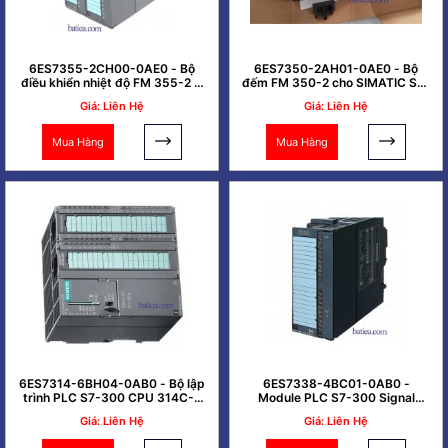
6ES7355-2CH00-0AE0 - Bộ
6ES7350-2AH01-0AE0 - Bộ
điều khiển nhiệt độ FM 355-2 C
đếm FM 350-2 cho SIMATIC S7-
SIMATIC S7-300
300
Giá: Liên Hệ
Giá: Liên Hệ
Mua Hàng
Mua Hàng
6ES7314-6BH04-0AB0 - Bộ lập
6ES7338-4BC01-0AB0 -
trình PLC S7-300 CPU 314C-2
Module PLC S7-300 Signal
PTP
Module for 3 SSI
Giá: Liên Hệ
Giá: Liên Hệ