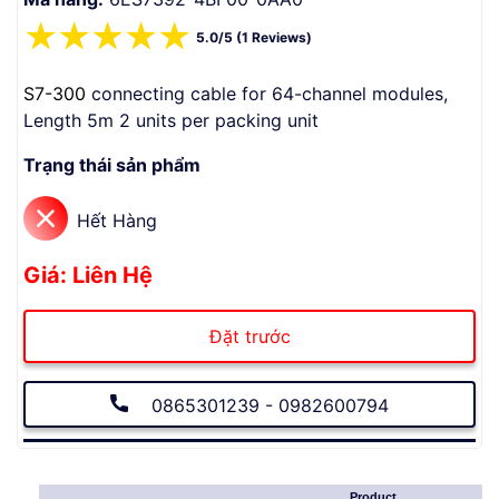
☆
☆
☆
☆
☆
5.0/5 (1 Reviews)
S7-300
connecting cable for 64-channel modules,
Length 5m 2 units per packing unit
Trạng thái sản phẩm
Hết Hàng
Giá: Liên Hệ
Đặt trước
0865301239 - 0982600794
Product