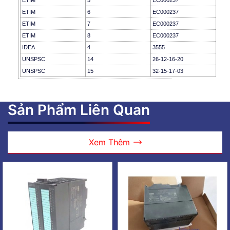
ETIM
5
EC000237
ETIM
6
EC000237
ETIM
7
EC000237
ETIM
8
EC000237
IDEA
4
3555
UNSPSC
14
26-12-16-20
UNSPSC
15
32-15-17-03
Sản Phẩm Liên Quan
Xem Thêm