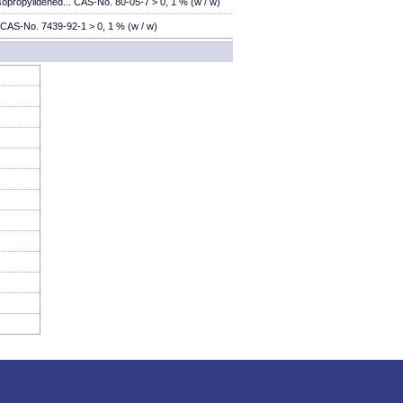
isopropylidened... CAS-No. 80-05-7 > 0, 1 % (w / w)
CAS-No. 7439-92-1 > 0, 1 % (w / w)