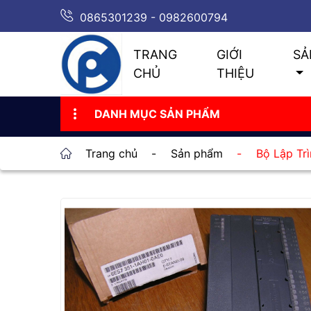
0865301239 - 0982600794
TRANG
GIỚI
SẢ
CHỦ
THIỆU
DANH MỤC SẢN PHẨM
Trang chủ
-
Sản phẩm
-
Bộ Lập Tr