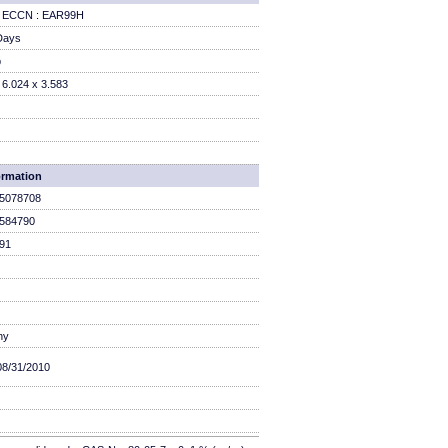
 / ECCN : EAR99H
Days
b
 6.024 x 3.583
ormation
5078708
584790
91
ny
08/31/2010