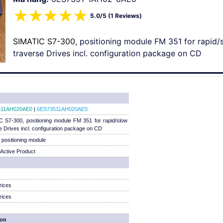
☆
☆
☆
☆
☆
5.0/5 (1 Reviews)
SIMATIC S7-300
, positioning module FM 351 for rapid/
traverse Drives incl. configuration package on CD
511AH020AE0
|
6ES73511AH020AE0
 S7-300, positioning module FM 351 for rapid/slow
e Drives incl. configuration package on CD
positioning module
Active Product
rices
rices
ion