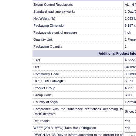
Export Control Regulations
AL : N
Standard lead time ex-works
1 Day/
Net Weight (lb)
1.093 l
Packaging Dimension
5.197 x
Package size unit of measure
Inch
Quantity Unit
1 Piece
Packaging Quantity
1
Additional Product Inf
EAN
402551
UPC
040892
Commodity Code
853890
LKZ_FDB/ CatalogID
ST73
Product Group
4032
Group Code
R111
Country of origin
Germa
Compliance with the substance restrictions according to
Since: 
RoHS directive
Returnable
Yes
WEEE (2012/19/EU) Take-Back Obligation
Yes
REACH Art. 33 Duty to inform according to the current list of