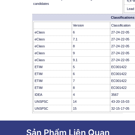
4,4'-
candidates
Lead 
Classifications
Version
Classification
eClass
6
27-24-22-05
eClass
7.1
27-24-22-05
eClass
8
27-24-22-05
eClass
9
27-24-22-05
eClass
9.1
27-24-22-05
ETIM
5
EC001422
ETIM
6
EC001422
ETIM
7
EC001422
ETIM
8
EC001422
IDEA
4
3567
UNSPSC
14
43-20-15-03
UNSPSC
15
32-15-17-05
Sản Phẩm Liên Quan