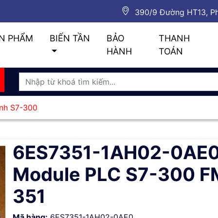
390/9 Đường HT13, Ph
N PHẨM
BIẾN TẦN
BẢO
THANH
HÀNH
TOÁN
ình S7-300
6ES7351-1AH02-0AE0
Module PLC S7-300 F
351
Mã hàng:
6ES7351-1AH02-0AE0