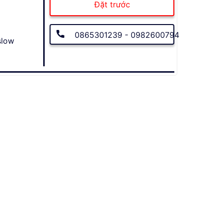
Đặt trước
0865301239 - 0982600794
slow