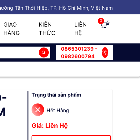
ường Tân Thới Hiệp, TP. Hồ Chí Minh, Việt Nam
0
GIAO
KIẾN
LIÊN
HÀNG
THỨC
HỆ
0865301239 -
0982600794
-
Trạng thái sản phẩm
M
Hết Hàng
Giá: Liên Hệ