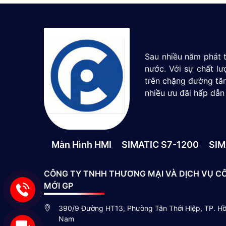
Sau nhiều năm phát t
nước. Với sự chất l
trên chặng đường tăn
nhiều ưu đãi hấp dẫn
Màn Hình HMI
SIMATIC S7-1200
SIM
CÔNG TY TNHH THƯƠNG MẠI VÀ DỊCH VỤ C
MỚI GP
390/9 Đường HT13, Phường Tân Thới Hiệp, TP. Hồ 
Nam