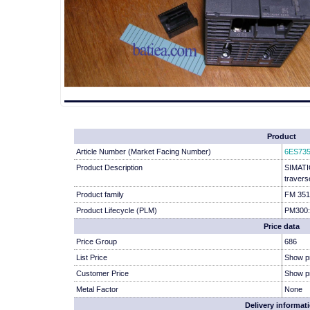
Product
Article Number (Market Facing Number)
6ES73
Product Description
SIMATIC
travers
Product family
FM 351 
Product Lifecycle (PLM)
PM300:
Price data
Price Group
686
List Price
Show p
Customer Price
Show p
Metal Factor
None
Delivery informat