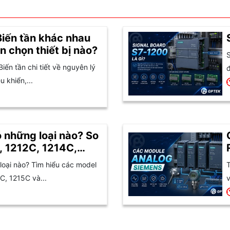
Biến tần khác nhau
n chọn thiết bị nào?
S
Biến tần chi tiết về nguyên lý
đ
 khiển,...
 những loại nào? So
, 1212C, 1214C,
oại nào? Tìm hiểu các model
T
C, 1215C và...
v