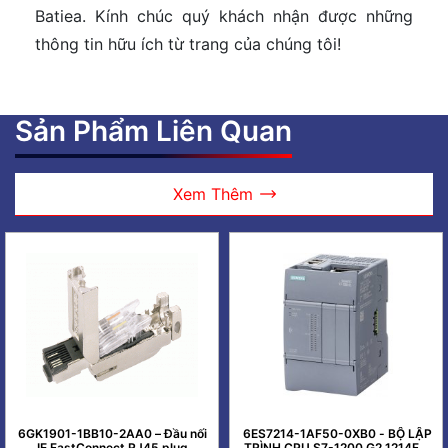
Batiea. Kính chúc quý khách nhận được những
thông tin hữu ích từ trang của chúng tôi!
Sản Phẩm Liên Quan
Xem Thêm
6GK1901-1BB10-2AA0 – Đầu nối
6ES7214-1AF50-0XB0 - BỘ LẬP
IE FastConnect RJ45 plug
TRÌNH CPU S7-1200 G2 1214FC