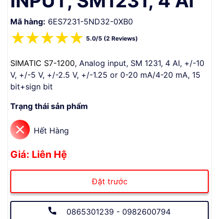
INPUT, SM1231, 4 AI
Mã hàng:
6ES7231-5ND32-0XB0
☆
☆
☆
☆
☆
5.0/5 (2 Reviews)
SIMATIC S7-1200
, Analog input, SM 1231, 4 AI, +/-10
V, +/-5 V, +/-2.5 V, +/-1.25 or 0-20 mA/4-20 mA, 15
bit+sign bit
Trạng thái sản phẩm
Hết Hàng
Giá: Liên Hệ
Đặt trước
0865301239 - 0982600794