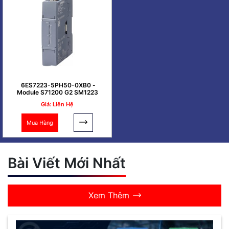
6ES7223-5PH50-0XB0 -
Module S71200 G2 SM1223
Giá: Liên Hệ
Mua Hàng
Bài Viết Mới Nhất
Xem Thêm