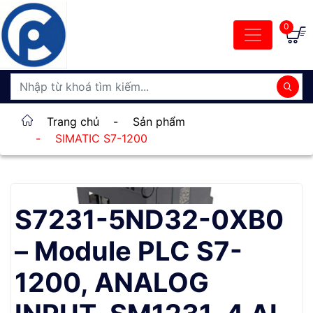
0
Trang chủ
-
Sản phẩm
-
SIMATIC S7-1200
S7231-5ND32-0XB0
– Module PLC S7-
1200, ANALOG