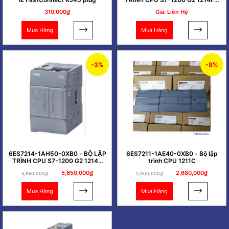
DC/DC/DC
310,000₫
Giá: Liên Hệ
Mua Hàng
Mua Hàng
-3%
-8%
6ES7214-1AH50-0XB0 - BỘ LẬP
6ES7211-1AE40-0XB0 - Bộ lập
TRÌNH CPU S7-1200 G2 1214C
trình CPU 1211C
DC/DC/DC
5,650,000₫
2,680,000₫
5,850,000₫
2,900,000₫
Mua Hàng
Mua Hàng