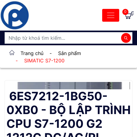
0
Trang chủ
-
Sản phẩm
-
SIMATIC S7-1200
6ES7212-1BG50-
0XB0 - BỘ LẬP TRÌNH
CPU S7-1200 G2