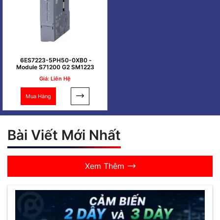
6ES7223-5PH50-0XB0 -
Module S71200 G2 SM1223
Giá: Liên Hệ
Mua Hàng
Bài Viết Mới Nhất
Xem Thêm