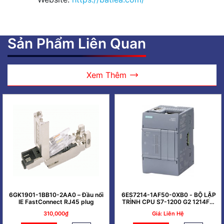
Sản Phẩm Liên Quan
Xem Thêm
6GK1901-1BB10-2AA0 – Đầu nối
6ES7214-1AF50-0XB0 - BỘ LẬP
IE FastConnect RJ45 plug
TRÌNH CPU S7-1200 G2 1214FC
DC/DC/DC
310,000₫
Giá: Liên Hệ