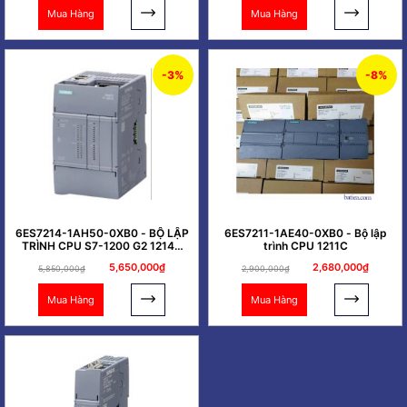
Mua Hàng
Mua Hàng
-3%
-8%
6ES7214-1AH50-0XB0 - BỘ LẬP
6ES7211-1AE40-0XB0 - Bộ lập
TRÌNH CPU S7-1200 G2 1214C
trình CPU 1211C
DC/DC/DC
5,650,000₫
2,680,000₫
5,850,000₫
2,900,000₫
Mua Hàng
Mua Hàng