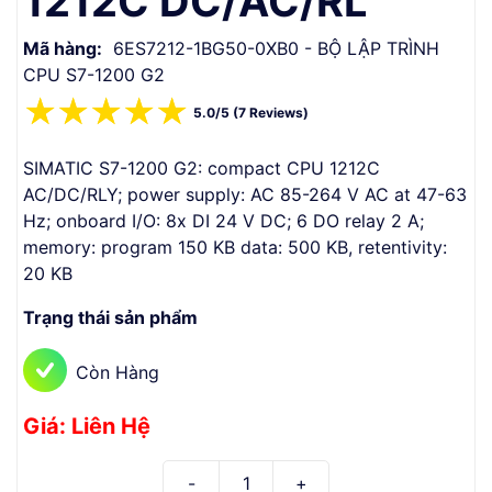
1212C DC/AC/RL
Mã hàng:
6ES7212-1BG50-0XB0 - BỘ LẬP TRÌNH
CPU S7-1200 G2
☆
☆
☆
☆
☆
5.0/5 (7 Reviews)
SIMATIC S7-1200 G2: compact CPU 1212C
AC/DC/RLY; power supply: AC 85-264 V AC at 47-63
Hz; onboard I/O: 8x DI 24 V DC; 6 DO relay 2 A;
memory: program 150 KB data: 500 KB, retentivity:
20 KB
Trạng thái sản phẩm
Còn Hàng
Giá: Liên Hệ