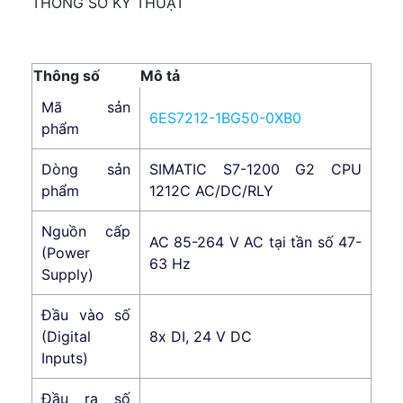
THÔNG SỐ KỸ THUẬT
Thông số
Mô tả
Mã sản
6ES7212-1BG50-0XB0
phẩm
Dòng sản
SIMATIC S7-1200 G2 CPU
phẩm
1212C AC/DC/RLY
Nguồn cấp
AC 85-264 V AC tại tần số 47-
(Power
63 Hz
Supply)
Đầu vào số
(Digital
8x DI, 24 V DC
Inputs)
Đầu ra số