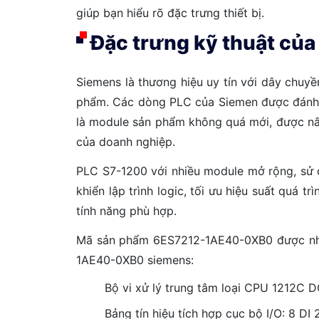
giúp bạn hiểu rõ đặc trưng thiết bị.
Đặc trưng kỹ thuật c
Siemens là thương hiệu uy tín với dây chuyề
phẩm. Các dòng PLC của Siemen được đánh gi
là module sản phẩm không quá mới, được nân
của doanh nghiệp.
PLC S7-1200 với nhiều module mở rộng, sử
khiển lập trình logic, tối ưu hiệu suất quá
tính năng phù hợp.
Mã sản phẩm 6ES7212-1AE40-0XB0 được nhiều
1AE40-0XB0 siemens:
Bộ vi xử lý trung tâm loại CPU 1212C 
Bảng tín hiệu tích hợp cục bộ I/O: 8 D