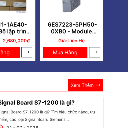
11-1AE40-
6ES7223-5PH50-
ộ lập trình
0XB0 - Module
 1211C
S71200 G2 SM1223
2,680,000₫
Giá: Liên Hệ
₫
Hàng
Mua Hàng
Xem Thêm
Signal Board S7-1200 là gì?
ignal Board S7-1200 là gì? Tìm hiểu chức năng, ưu
iểm, các loại Signal Board Siemens...
31 - 07 - 2026