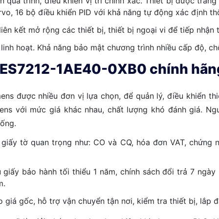
 quá trình, điều khiển vị trí chính xác. Thiết bị được tra
servo, 16 bộ điều khiển PID với khả năng tự động xác định th
ên kết mở rộng các thiết bị, thiết bị ngoại vi để tiếp nhận t
e linh hoạt. Khả năng bảo mật chương trình nhiều cấp độ, c
ES7212-1AE40-0XB0 chính hãng 
ns được nhiều đơn vị lựa chọn, để quản lý, điều khiển thiế
mens với mức giá khác nhau, chất lượng khó đánh giá. N
ống.
giấy tờ quan trọng như: CO và CQ, hóa đơn VAT, chứng n
ấy bảo hành tối thiểu 1 năm, chính sách đổi trả 7 ngày li
m.
 gốc, hỗ trợ vận chuyển tận nơi, kiểm tra thiết bị, lắp đ