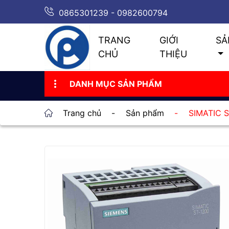
0865301239 - 0982600794
TRANG
GIỚI
SẢ
CHỦ
THIỆU
DANH MỤC SẢN PHẨM
Trang chủ
-
Sản phẩm
-
SIMATIC 