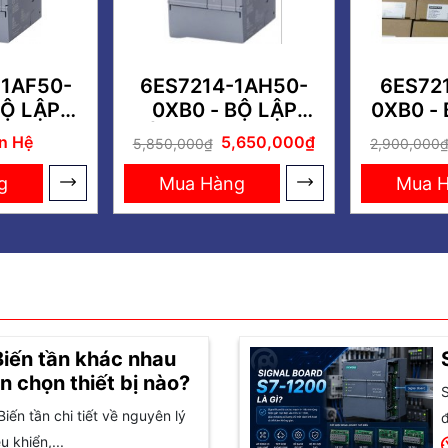
1AF50-
6ES7214-1AH50-
6ES72
BỘ LẬP
0XB0 - BỘ LẬP
0XB0 - B
 S7-1200
TRÌNH CPU S7-1200
CPU
ên Hệ
5,650,000₫
5,850,000₫
2,900,000
14FC
G2 1214C DC/DC/DC
/DC
g
Mua Hàng
Mua 
Biến tần khác nhau
n chọn thiết bị nào?
S
Biến tần chi tiết về nguyên lý
đ
 khiển,...