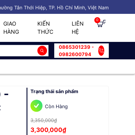
ường Tân Thới Hiệp, TP. Hồ Chí Minh, Việt Nam
0
GIAO
KIẾN
LIÊN
HÀNG
THỨC
HỆ
0865301239 -
0982600794
 -
Trạng thái sản phẩm
C
Còn Hàng
3,350,000₫
3,300,000₫