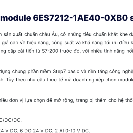
ủa module 6ES7212-1AE40-0XB0 
n sản xuất chuẩn châu Âu, có những tiêu chuẩn khắt khe đ
á cao về hiệu năng, công suất và khả năng tối ưu điều kh
g cấp cải tiến từ S7-200 trước đó, với nhiều tính năng nổ
 dụng chung phần mềm Step7 basic và nền tảng công ngh
 trình. Tùy theo nhu cầu thực tế mà doanh nghiệp chọn mod
 đơn vị lựa chọn để mở rộng, trang bị thêm cho hệ thố
DC/DC/DC.
I 24 V DC, 6 DO 24 V DC, 2 AI 0-10 V DC.