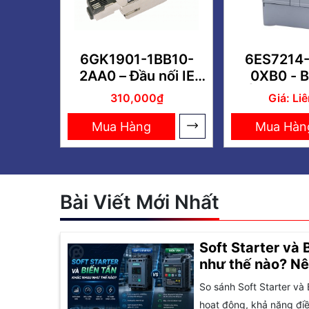
6GK1901-1BB10-
6ES7214-
2AA0 – Đầu nối IE
0XB0 - 
FastConnect RJ45
TRÌNH CPU
310,000₫
Giá: Li
plug
G2 12
DC/DC
Mua Hàng
Mua Hàn
Bài Viết Mới Nhất
Soft Starter và 
như thế nào? Nê
So sánh Soft Starter và 
hoạt động, khả năng điều