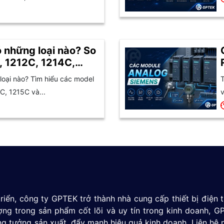
 những loại nào? So
, 1212C, 1214C,
oại nào? Tìm hiểu các model
T
C, 1215C và...
v
riển, công ty GPTEK trở thành nhà cung cấp thiết bị điện
ượng trong sản phẩm cốt lõi và uy tín trong kinh doanh,
g tưởng sản xuất, đẩy mạnh hiệu quả kinh doanh. Liên hệ 