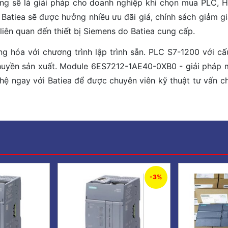
hãng sẽ là giải pháp cho doanh nghiệp khi chọn mua PLC, 
tiea sẽ được hưởng nhiều ưu đãi giá, chính sách giảm giá
liên quan đến thiết bị Siemens do Batiea cung cấp.
ng hóa với chương trình lập trình sẵn. PLC S7-1200 với 
uyền sản xuất. Module 6ES7212-1AE40-0XB0 - giải pháp m
 hệ ngay với Batiea để được chuyên viên kỹ thuật tư vấn 
-3%