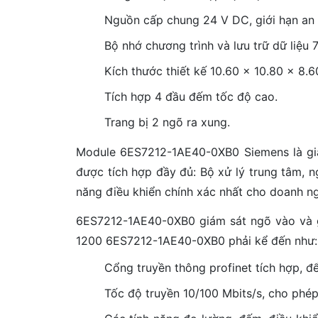
Nguồn cấp chung 24 V DC, giới hạn an 
Bộ nhớ chương trình và lưu trữ dữ liệu 
Kích thước thiết kế 10.60 x 10.80 x 8.6
Tích hợp 4 đầu đếm tốc độ cao.
Trang bị 2 ngõ ra xung.
Module 6ES7212-1AE40-0XB0 Siemens là giả
được tích hợp đầy đủ: Bộ xử lý trung tâm, 
năng điều khiển chính xác nhất cho doanh ng
6ES7212-1AE40-0XB0 giám sát ngõ vào và gi
1200 6ES7212-1AE40-0XB0 phải kể đến như:
Cổng truyền thông profinet tích hợp, để
Tốc độ truyền 10/100 Mbits/s, cho phép 