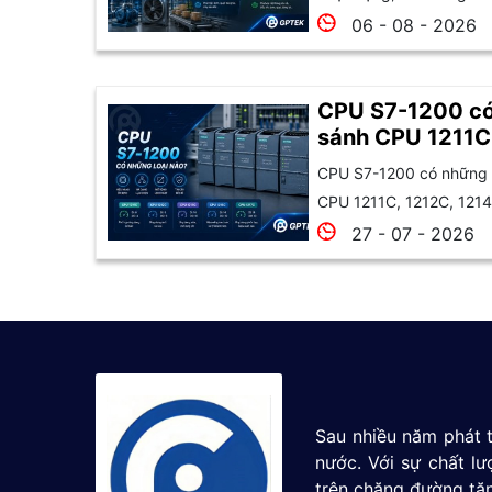
06 - 08 - 2026
CPU S7-1200 có
sánh CPU 1211C
1215C và 1217C
CPU S7-1200 có những l
CPU 1211C, 1212C, 1214
27 - 07 - 2026
Sau nhiều năm phát t
nước. Với sự chất l
trên chặng đường tăn