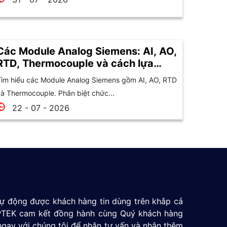
Các Module Analog Siemens: AI, AO,
RTD, Thermocouple và cách lựa
chọn
ìm hiểu các Module Analog Siemens gồm AI, AO, RTD
à Thermocouple. Phân biệt chức...
22 - 07 - 2026
 tự động được khách hàng tin dùng trên khắp cả
 GPTEK cam kết đồng hành cùng Quý khách hàng
ngay với chúng tôi để nhận tư vấn và nhận thêm