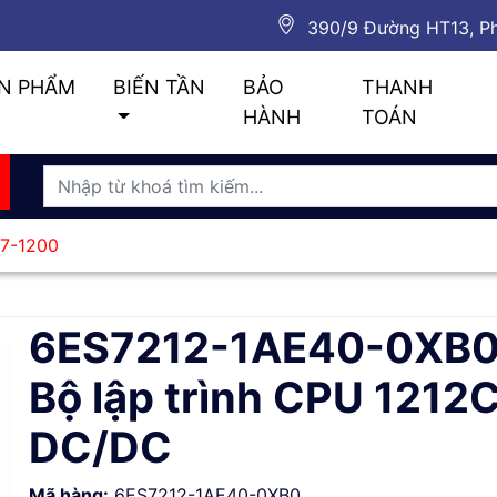
390/9 Đường HT13, Ph
N PHẨM
BIẾN TẦN
BẢO
THANH
HÀNH
TOÁN
S7-1200
6ES7212-1AE40-0XB0
Bộ lập trình CPU 1212
DC/DC
Mã hàng:
6ES7212-1AE40-0XB0