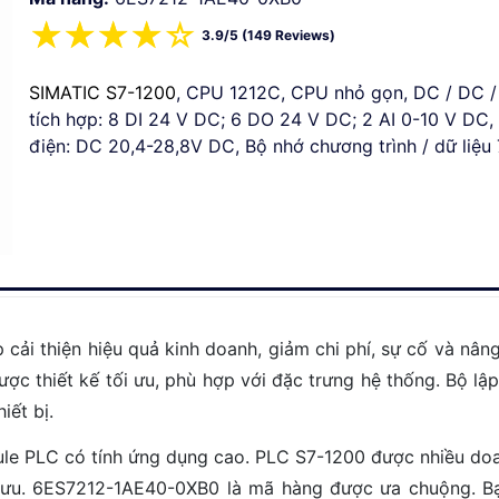
☆
☆
☆
☆
☆
3.9/5 (149 Reviews)
SIMATIC S7-1200
, CPU 1212C, CPU nhỏ gọn, DC / DC / 
tích hợp: 8 DI 24 V DC; 6 DO 24 V DC; 2 AI 0-10 V DC
điện: DC 20,4-28,8V DC, Bộ nhớ chương trình / dữ liệu
ải thiện hiệu quả kinh doanh, giảm chi phí, sự cố và nâng
được thiết kế tối ưu, phù hợp với đặc trưng hệ thống. Bộ l
iết bị.
ule PLC có tính ứng dụng cao. PLC S7-1200 được nhiều do
 ưu. 6ES7212-1AE40-0XB0 là mã hàng được ưa chuộng. Bạ