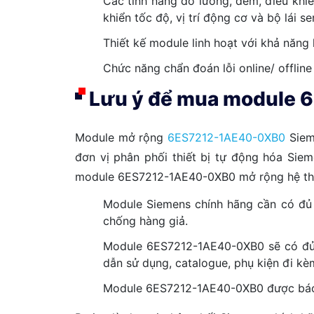
Các tính năng đo lường, đếm, điều khiển
khiển tốc độ, vị trí động cơ và bộ lái 
Thiết kế module linh hoạt với khả năng li
Chức năng chẩn đoán lỗi online/ offlin
Lưu ý để mua module 6
Module mở rộng
6ES7212-1AE40-0XB0
Sieme
đơn vị phân phối thiết bị tự động hóa Sie
module 6ES7212-1AE40-0XB0 mở rộng hệ th
Module Siemens chính hãng cần có đủ 
chống hàng giả.
Module 6ES7212-1AE40-0XB0 sẽ có đủ gi
dẫn sử dụng, catalogue, phụ kiện đi kè
Module 6ES7212-1AE40-0XB0 được báo giá