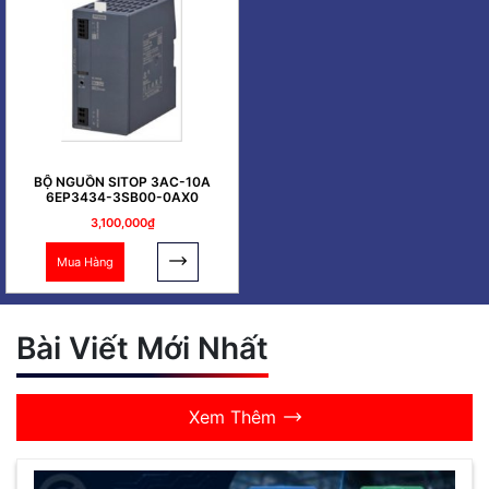
BỘ NGUỒN SITOP 3AC-10A
6EP3434-3SB00-0AX0
3,100,000₫
Mua Hàng
Bài Viết Mới Nhất
Xem Thêm