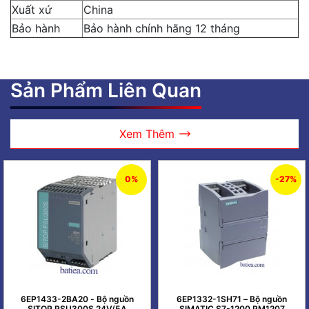
Xuất xứ
China
Bảo hành
Bảo hành chính hãng 12 tháng
Sản Phẩm Liên Quan
Xem Thêm
0%
-27%
6EP1433-2BA20 - Bộ nguồn
6EP1332-1SH71 – Bộ nguồn
SITOP PSU300S 24V/5A
SIMATIC S7-1200 PM1207