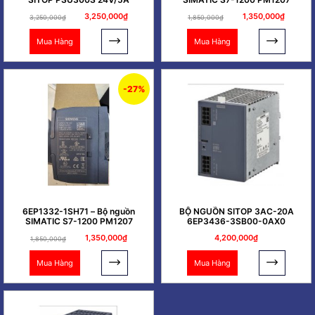
3,250,000₫
1,350,000₫
3,250,000₫
1,850,000₫
Mua Hàng
Mua Hàng
-27%
6EP1332-1SH71 – Bộ nguồn
BỘ NGUỒN SITOP 3AC-20A
SIMATIC S7-1200 PM1207
6EP3436-3SB00-0AX0
1,350,000₫
4,200,000₫
1,850,000₫
Mua Hàng
Mua Hàng