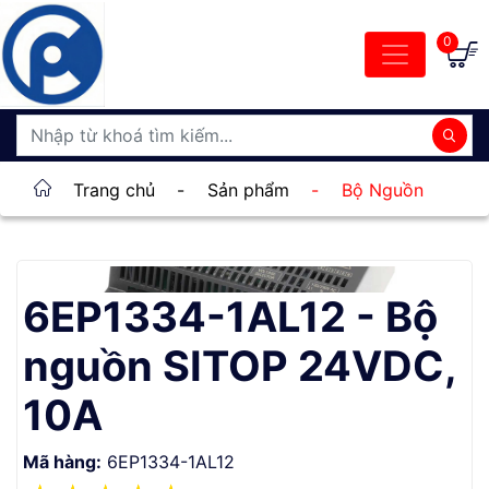
0
Trang chủ
-
Sản phẩm
-
Bộ Nguồn
6EP1334-1AL12 - Bộ
nguồn SITOP 24VDC,
10A
Mã hàng:
6EP1334-1AL12