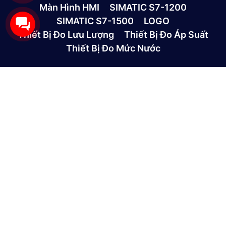
Màn Hình HMI
SIMATIC S7-1200
SIMATIC S7-1500
LOGO
Thiết Bị Đo Lưu Lượng
Thiết Bị Đo Áp Suất
Thiết Bị Đo Mức Nước
CÔNG TY TNHH THƯƠNG MẠI VÀ DỊCH VỤ CÔNG
NGHỆ MỚI GP
390/9 Đường HT13, Phường Tân Thới Hiệp, TP. Hồ Chí
Minh, Việt Nam
(028)73039392
0865301239 - 0982600794
info@gptek.vn
-
info@gptek.vn
CHÍNH SÁCH MUA HÀNG
Giới thiệu công ty